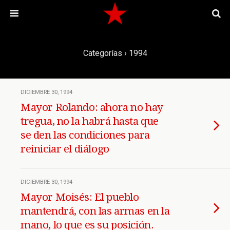
Categorías ›
1994
DICIEMBRE 30, 1994
Mayor Rolando: ahora no hay
tregua, no la habrá hasta que
se den las condiciones para
reiniciar el diálogo
DICIEMBRE 30, 1994
Mayor Moisés: El pueblo
mantendrá, con las armas en la
mano, lo que es su posición.