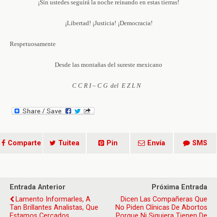
¡Sin ustedes seguirá la noche reinando en estas tierras!
¡Libertad! ¡Justicia! ¡Democracia!
Respetuosamente
Desde las montañas del sureste mexicano
C C R I – C G del E Z L N
Comparte
Tuitea
Pin
Envía
SMS
Entrada Anterior
Próxima Entrada
Lamento Informarles, A
Dicen Las Compañeras Que
Tan Brillantes Analistas, Que
No Piden Clínicas De Abortos
Estamos Cercados.
Porque Ni Siquiera Tienen De