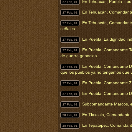
En Tehuacán, Puebla: Los 
27 Feb, 01
En Tehuacán, Comandante
27 Feb, 01
En Tehuacán, Comandante G
27 Feb, 01
señales
En Puebla: La dignidad in
27 Feb, 01
En Puebla, Comandante Tac
27 Feb, 01
de guerra genocida
En Puebla, Comandante Dav
27 Feb, 01
que los pueblos ya no tengamos que viv
En Puebla, Comandante Ze
27 Feb, 01
En Puebla, Comandante D
27 Feb, 01
Subcomandante Marcos, en
27 Feb, 01
En Tlaxcala, Comandante 
28 Feb, 01
En Tepatepec, Comandan
28 Feb, 01