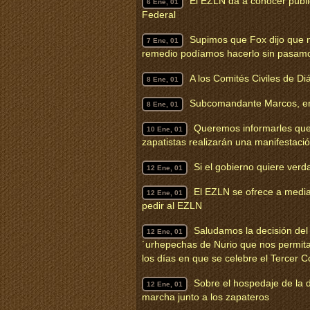
El EZLN da a conocer públic
6 Ene, 01
Federal
Supimos que Fox dijo que n
7 Ene, 01
remedio podíamos hacerlo sin pasam
A los Comités Civiles de Di
8 Ene, 01
Subcomandante Marcos, ent
8 Ene, 01
Queremos informarles que
10 Ene, 01
zapatistas realizarán una manifestaci
Si el gobierno quiere ver
12 Ene, 01
El EZLN se ofrece a media
12 Ene, 01
pedir al EZLN
Saludamos la decisión de
12 Ene, 01
´urhepechas de Nurio que nos permita
los días en que se celebre el Tercer 
Sobre el hospedaje de la d
12 Ene, 01
marcha junto a los zapateros