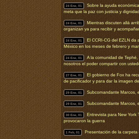
Sobre la ayuda económica p
24 Ene, 01
meta que la paz con justicia y dignida
Mientras discuten allá ar
24 Ene, 01
organizan ya para recibir y acompaña
El CCRI-CG del EZLN da a 
24 Ene, 01
México en los meses de febrero y mar
A la comunidad de Tephé, 
24 Ene, 01
nosotros el poder compartir con ustede
El gobierno de Fox ha recu
27 Ene, 01
de pacificador y para dar la imagen d
Subcomandante Marcos, en
29 Ene, 01
Subcomandante Marcos, en
29 Ene, 01
Entrevista para New York 
30 Ene, 01
provocaron la guerra
Presentación de la carpeta
1 Feb, 01