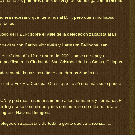
amente los primeros datos del viaje de su delegación al Distrito
o era necesario que fuéramos al D.F., pero que si no había
ontañas
álogo del FZLN: sobre el viaje de la delegación zapatista al DF
revista con Carlos Monsiváis y Hermann Bellinghausen
 el próximo día 12 de enero del 2001, bases de apoyo
ón pacífica en la Ciudad de San Cristóbal de Las Casas, Chiapas
daderamente la paz, sólo tiene que darnos 3 señales
r entre Fox y la Cocopa. Ora sí que no sé qué más se le puede
l CNI y pedimos respetuosamente a los hermanos y hermanas P
n llegar a su comunidad y nos den permiso de estar en ella en
Congreso Nacional Indígena
elegación zapatista y de toda la gente que va a realizar la