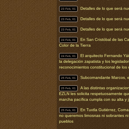
Detalles de lo que será nu
23 Feb, 01
Detalles de lo que será nu
23 Feb, 01
Detalles de lo que será nu
23 Feb, 01
En San Cristóbal de las C
24 Feb, 01
Color de la Tierra
El arquitecto Fernando Yá
24 Feb, 01
la delegación zapatista y los legislado
reconocimientos constitucional de los 
Subcomandante Marcos, en
25 Feb, 01
A las distintas organizacio
25 Feb, 01
EZLN les solicita respetuosamente qu
marcha pacífica cumpla con su alta y j
En Tuxtla Gutiérrez, Com
25 Feb, 01
no queremos limosnas ni sobrantes n
pueblos