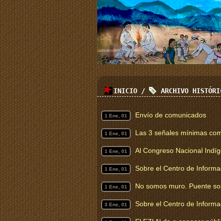
INICIO
/
ARCHIVO HISTÓR
Envío de comunicados
1 Ene, 01
Las 3 señales mínimas como
1 Ene, 01
Al Congreso Nacional Indíge
1 Ene, 01
Sobre el Centro de Informa
1 Ene, 01
No somos muro. Puente s
1 Ene, 01
Sobre el Centro de Informa
3 Ene, 01