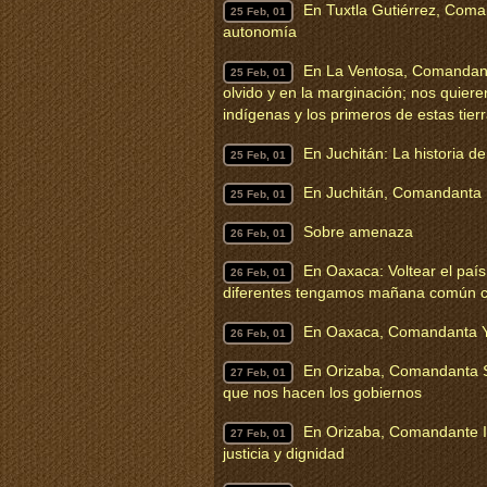
En Tuxtla Gutiérrez, Com
25 Feb, 01
autonomía
En La Ventosa, Comandante
25 Feb, 01
olvido y en la marginación; nos quieren
indígenas y los primeros de estas tier
En Juchitán: La historia de
25 Feb, 01
En Juchitán, Comandanta E
25 Feb, 01
Sobre amenaza
26 Feb, 01
En Oaxaca: Voltear el país
26 Feb, 01
diferentes tengamos mañana común 
En Oaxaca, Comandanta 
26 Feb, 01
En Orizaba, Comandanta Su
27 Feb, 01
que nos hacen los gobiernos
En Orizaba, Comandante I
27 Feb, 01
justicia y dignidad