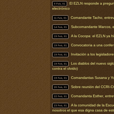
El EZLN responde a pregunt
9 Feb, 01
electrónico
Comandante Tacho, entrev
11 Feb, 01
Subcomandante Marcos, en
14 Feb, 01
A la Cocopa: el EZLN ya hi
19 Feb, 01
Convocatoria a una confer
19 Feb, 01
Invitación a los legislado
19 Feb, 01
Los diablos del nuevo sigl
19 Feb, 01
contra el olvido)
Comandantas Susana y Yol
19 Feb, 01
Sobre reunión del CCRI-CG
20 Feb, 01
Comandanta Esther, entre
22 Feb, 01
A la comunidad de la Escue
23 Feb, 01
nosotros el que esa digna casa de est