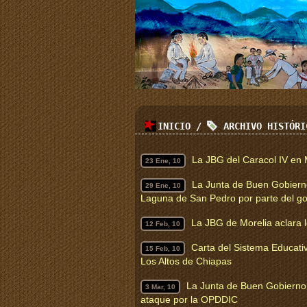
INICIO
/
ARCHIVO HISTÓR
La JBG del Caracol IV en 
23 Ene, 10
La Junta de Buen Gobiern
29 Ene, 10
Laguna de San Pedro por parte del gob
La JBG de Morelia aclara 
12 Feb, 10
Carta del Sistema Educati
15 Feb, 10
Los Altos de Chiapas
La Junta de Buen Gobierno
3 Mar, 10
ataque por la OPDDIC