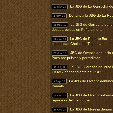
La JBG de La Garrucha de
17 Mar, 10
Denuncia la JBG de La Rea
2 May, 10
La JBG de Garrucha denunc
11 May, 10
desaparecidos en Peña Limonar.
La JBG de Roberto Barrios 
11 Jun, 10
comunidad Choles de Tumbala
JBG de Oventic denuncia d
23 Jun, 10
Pozo por priistas y perredistas
La JBG “Corazón del Arco i
30 Jul, 10
CIOAC independiente del PRD.
La JBG de Oventic denuncia
9 Sep, 10
Pamala
La JBG de Oventic informa
13 Oct, 10
represión del mal gobierno.
La JBG de Morelia denunci
25 Oct, 10