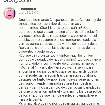
14 respuestas
Tlacuilhuitl
enero 30, 2010
Queridos hermanos Chiapanecos de La Garrucha y de
otros sitios con éste tipo de problemas y
sufrimientos…¡Que tríste es lo que sufren!, ¡Que
doloroso lo que pasan!…a cien años de la Revolución
y a doscientos de la independencia, como burla del
pueblo, como desprecio a los mexicanos, cada día
vemos como se abusa más y más del poder y de la
fuerza del ejercito de las policias en manos de los
dirigentes y poderosos…
¿De que sirvieron tántos y tántos muertos en los
campos y ciudades de nuestra patria?…de que sirvió el
hambre, dolor y sufrimiento de ancianos, mujeres y
niños si al fin y al cabo tan solo ivan a servir para
encumbrar a unos cuantos que se habían de quedar
con el poder generación tras generación….y ahora,
después de tanto tiempo, ésas nuevas generaciones
de riquillos, venden, arrendan y prestan nuestras
tierras y caminos a cambio de cuantiosas cantidades
de dinero para fomentar el «turismo» y los desarrollos
de los emporios que han de envilecer y empobrecer
más a la gente…
Pero hay algo que no nos pueden quitar, aunque más