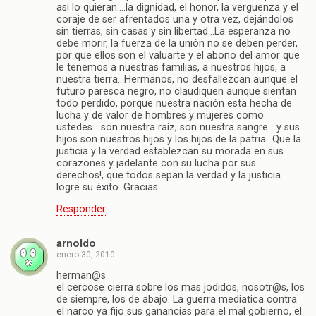
asi lo quieran….la dignidad, el honor, la verguenza y el
coraje de ser afrentados una y otra vez, dejándolos
sin tierras, sin casas y sin libertad…La esperanza no
debe morir, la fuerza de la unión no se deben perder,
por que ellos son el valuarte y el abono del amor que
le tenemos a nuestras familias, a nuestros hijos, a
nuestra tierra…Hermanos, no desfallezcan aunque el
futuro paresca negro, no claudiquen aunque sientan
todo perdido, porque nuestra nación esta hecha de
lucha y de valor de hombres y mujeres como
ustedes….son nuestra raíz, son nuestra sangre….y sus
hijos son nuestros hijos y los hijos de la patria…Que la
justicia y la verdad establezcan su morada en sus
corazones y ¡adelante con su lucha por sus
derechos!, que todos sepan la verdad y la justicia
logre su éxito. Gracias.
Responder
arnoldo
enero 30, 2010
herman@s
el cercose cierra sobre los mas jodidos, nosotr@s, los
de siempre, los de abajo. La guerra mediatica contra
el narco ya fijo sus ganancias para el mal gobierno, el