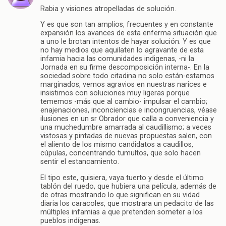
Rabia y visiones atropelladas de solución.
Y es que son tan amplios, frecuentes y en constante
expansión los avances de esta enferma situación que
a uno le brotan intentos de hayar solución. Y es que
no hay medios que aquilaten lo agravante de esta
infamia hacia las comunidades indigenas, -ni la
Jornada en su firme descomposición interna-. En la
sociedad sobre todo citadina no solo están-estamos
marginados, vemos agravios en nuestras narices e
insistimos con soluciones muy ligeras porque
tememos -más que al cambio- impulsar el cambio;
enajenaciones, inconciencias e incongruencias, véase
ilusiones en un sr Obrador que calla a conveniencia y
una muchedumbre amarrada al caudillismo; a veces
vistosas y pintadas de nuevas propuestas salen, con
el aliento de los mismo candidatos a caudillos,
cúpulas, concentrando tumultos, que solo hacen
sentir el estancamiento.
El tipo este, quisiera, vaya tuerto y desde el último
tablón del ruedo, que hubiera una película, además de
de otras mostrando lo que significan en su vidad
diaria los caracoles, que mostrara un pedacito de las
múltiples infamias a que pretenden someter a los
pueblos indígenas.