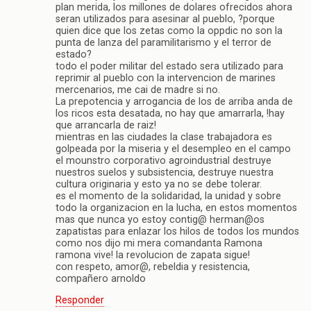
plan merida, los millones de dolares ofrecidos ahora
seran utilizados para asesinar al pueblo, ?porque
quien dice que los zetas como la oppdic no son la
punta de lanza del paramilitarismo y el terror de
estado?
todo el poder militar del estado sera utilizado para
reprimir al pueblo con la intervencion de marines
mercenarios, me cai de madre si no.
La prepotencia y arrogancia de los de arriba anda de
los ricos esta desatada, no hay que amarrarla, !hay
que arrancarla de raiz!
mientras en las ciudades la clase trabajadora es
golpeada por la miseria y el desempleo en el campo
el mounstro corporativo agroindustrial destruye
nuestros suelos y subsistencia, destruye nuestra
cultura originaria y esto ya no se debe tolerar.
es el momento de la solidaridad, la unidad y sobre
todo la organizacion en la lucha, en estos momentos
mas que nunca yo estoy contig@ herman@os
zapatistas para enlazar los hilos de todos los mundos
como nos dijo mi mera comandanta Ramona
ramona vive! la revolucion de zapata sigue!
con respeto, amor@, rebeldia y resistencia,
compañero arnoldo
Responder