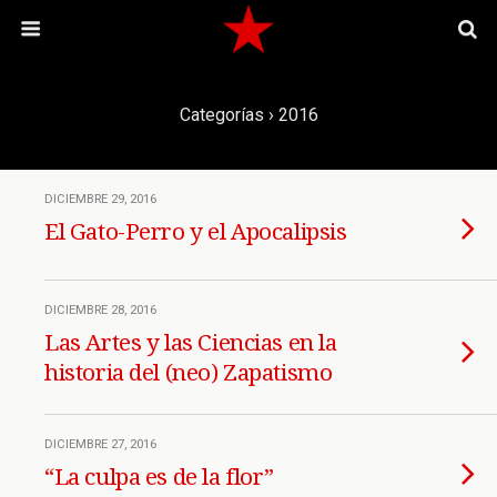
Categorías ›
2016
DICIEMBRE 29, 2016
El Gato-Perro y el Apocalipsis
DICIEMBRE 28, 2016
Las Artes y las Ciencias en la
historia del (neo) Zapatismo
DICIEMBRE 27, 2016
“La culpa es de la flor”