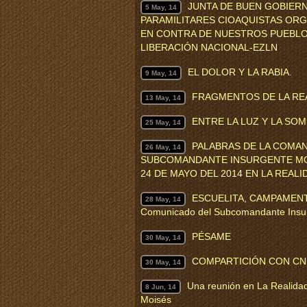
JUNTA DE BUEN GOBIER
5 May, 14
PARAMILITARES CIOAQUISTAS ORG
EN CONTRA DE NUESTROS PUEBLOS
LIBERACIÓN NACIONAL-EZLN
EL DOLOR Y LA RABIA.
9 May, 14
FRAGMENTOS DE LA REA
13 May, 14
ENTRE LA LUZ Y LA SOM
25 May, 14
PALABRAS DE LA COMAN
26 May, 14
SUBCOMANDANTE INSURGENTE MOI
24 DE MAYO DEL 2014 EN LA REALI
ESCUELITA, CAMPAMEN
28 May, 14
Comunicado del Subcomandante Insu
PÉSAME
30 May, 14
COMPARTICIÓN CON CN
30 May, 14
Una reunión en La Realida
8 Jun, 14
Moisés