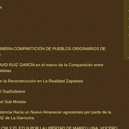
ón
RIMERA COMPARTICIÓN DE PUEBLOS ORIGINARIOS DE
S
VID RUIZ GARCÍA en el marco de la Compartición entre
atistas
n la Reconstrucción en La Realidad Zapatista
del SupGaleano
del Sub Moisés
stencia Hacia un Nuevo Amanecer agresiones por parte de la
AZ de La Garrucha
CNI Y EL EZLN POR LA LIBERTAD DE MARIO LUNA, VOCERO