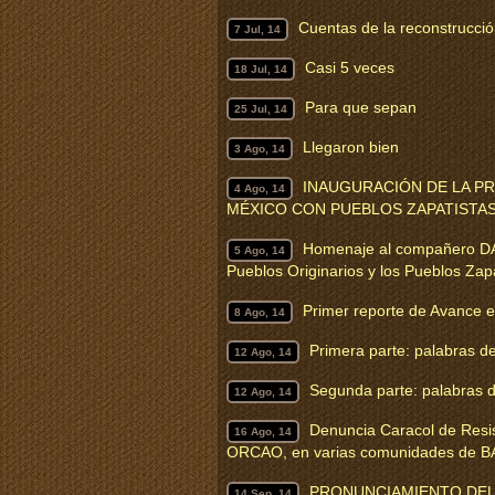
Cuentas de la reconstrucci
7 Jul, 14
Casi 5 veces
18 Jul, 14
Para que sepan
25 Jul, 14
Llegaron bien
3 Ago, 14
INAUGURACIÓN DE LA P
4 Ago, 14
MÉXICO CON PUEBLOS ZAPATISTA
Homenaje al compañero DA
5 Ago, 14
Pueblos Originarios y los Pueblos Zap
Primer reporte de Avance e
8 Ago, 14
Primera parte: palabras 
12 Ago, 14
Segunda parte: palabras 
12 Ago, 14
Denuncia Caracol de Resi
16 Ago, 14
ORCAO, en varias comunidades de B
PRONUNCIAMIENTO DEL 
14 Sep, 14