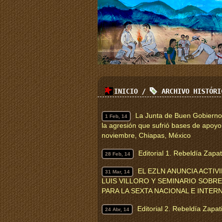
INICIO
/
ARCHIVO HISTÓR
La Junta de Buen Gobierno,
1 Feb, 14
la agresión que sufrió bases de apoyo
noviembre, Chiapas, México
Editorial 1. Rebeldía Zapa
28 Feb, 14
EL EZLN ANUNCIA ACTI
31 Mar, 14
LUIS VILLORO Y SEMINARIO SOBRE 
PARA LA SEXTA NACIONAL E INTER
Editorial 2. Rebeldía Zapa
24 Abr, 14