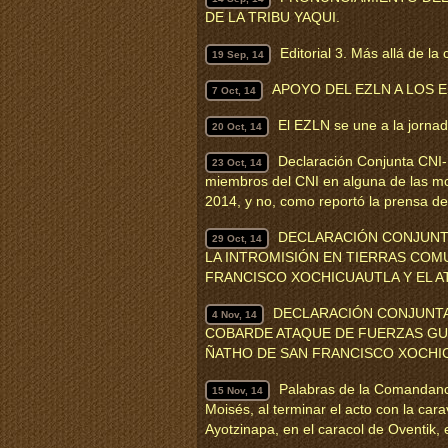
DE LA TRIBU YAQUI.
Editorial 3. Más allá de la
19 Sep, 14
APOYO DEL EZLN A LOS 
7 Oct, 14
El EZLN se une a la jornad
20 Oct, 14
Declaración Conjunta CNI-
23 Oct, 14
miembros del CNI en alguna de las mov
2014, y no, como reportó la prensa d
DECLARACIÓN CONJUNTA
29 Oct, 14
LA INTROMISIÓN EN TIERRAS COM
FRANCISCO XOCHICUAUTLA Y EL A
DECLARACIÓN CONJUNTA 
4 Nov, 14
COBARDE ATAQUE DE FUERZAS GU
ÑATHO DE SAN FRANCISCO XOCHICUAU
Palabras de la Comandanc
15 Nov, 14
Moisés, al terminar el acto con la ca
Ayotzinapa, en el caracol de Oventik,