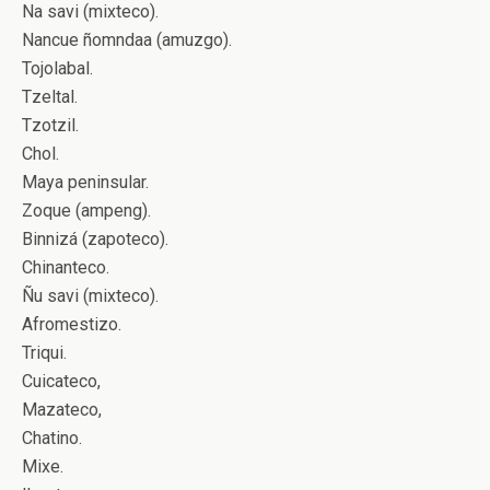
Na savi (mixteco).
Nancue ñomndaa (amuzgo).
Tojolabal.
Tzeltal.
Tzotzil.
Chol.
Maya peninsular.
Zoque (ampeng).
Binnizá (zapoteco).
Chinanteco.
Ñu savi (mixteco).
Afromestizo.
Triqui.
Cuicateco,
Mazateco,
Chatino.
Mixe.