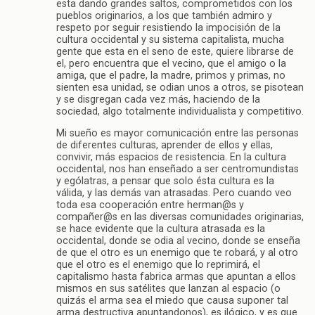
esta dando grandes saltos, comprometidos con los
pueblos originarios, a los que también admiro y
respeto por seguir resistiendo la impocisión de la
cultura occidental y su sistema capitalista, mucha
gente que esta en el seno de este, quiere librarse de
el, pero encuentra que el vecino, que el amigo o la
amiga, que el padre, la madre, primos y primas, no
sienten esa unidad, se odian unos a otros, se pisotean
y se disgregan cada vez más, haciendo de la
sociedad, algo totalmente individualista y competitivo.
Mi sueño es mayor comunicación entre las personas
de diferentes culturas, aprender de ellos y ellas,
convivir, más espacios de resistencia. En la cultura
occidental, nos han enseñado a ser centromundistas
y ególatras, a pensar que solo ésta cultura es la
válida, y las demás van atrasadas. Pero cuando veo
toda esa cooperación entre herman@s y
compañer@s en las diversas comunidades originarias,
se hace evidente que la cultura atrasada es la
occidental, donde se odia al vecino, donde se enseña
de que el otro es un enemigo que te robará, y al otro
que el otro es el enemigo que lo reprimirá, el
capitalismo hasta fabrica armas que apuntan a ellos
mismos en sus satélites que lanzan al espacio (o
quizás el arma sea el miedo que causa suponer tal
arma destructiva apuntandonos), es ilógico, y es que