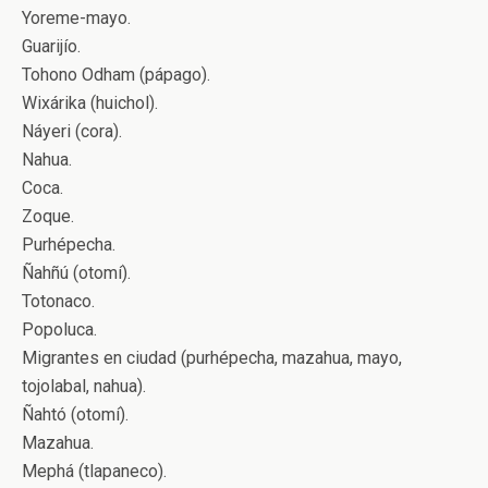
Yoreme-mayo.
Guarijío.
Tohono Odham (pápago).
Wixárika (huichol).
Náyeri (cora).
Nahua.
Coca.
Zoque.
Purhépecha.
Ñahñú (otomí).
Totonaco.
Popoluca.
Migrantes en ciudad (purhépecha, mazahua, mayo,
tojolabal, nahua).
Ñahtó (otomí).
Mazahua.
Mephá (tlapaneco).