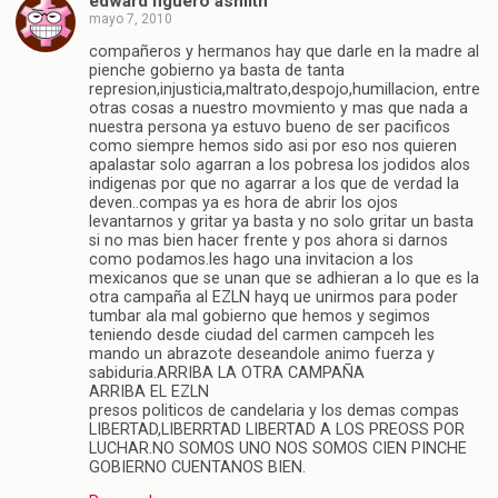
edward figuero asmith
mayo 7, 2010
compañeros y hermanos hay que darle en la madre al
pienche gobierno ya basta de tanta
represion,injusticia,maltrato,despojo,humillacion, entre
otras cosas a nuestro movmiento y mas que nada a
nuestra persona ya estuvo bueno de ser pacificos
como siempre hemos sido asi por eso nos quieren
apalastar solo agarran a los pobresa los jodidos alos
indigenas por que no agarrar a los que de verdad la
deven..compas ya es hora de abrir los ojos
levantarnos y gritar ya basta y no solo gritar un basta
si no mas bien hacer frente y pos ahora si darnos
como podamos.les hago una invitacion a los
mexicanos que se unan que se adhieran a lo que es la
otra campaña al EZLN hayq ue unirmos para poder
tumbar ala mal gobierno que hemos y segimos
teniendo desde ciudad del carmen campceh les
mando un abrazote deseandole animo fuerza y
sabiduria.ARRIBA LA OTRA CAMPAÑA
ARRIBA EL EZLN
presos politicos de candelaria y los demas compas
LIBERTAD,LIBERRTAD LIBERTAD A LOS PREOSS POR
LUCHAR.NO SOMOS UNO NOS SOMOS CIEN PINCHE
GOBIERNO CUENTANOS BIEN.