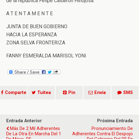
de la república Felipe Calderón Hinojosa.
A T E N T A M E N T E
JUNTA DE BUEN GOBIERNO
HACIA LA ESPERANZA
ZONA SELVA FRONTERIZA
FANNY ESMERALDA MARISOL YONI
Comparte
Tuitea
Pin
Envía
SMS
Entrada Anterior
Próxima Entrada
Más De 2 Mil Adherentes
Pronunciamiento De
De La Otra En Marcha Del 1
Adherentes Contra El Despojo