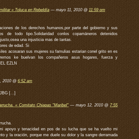
ilitar « Toluca en Rebeldía
— mayo 11, 2010 @
11:59 pm
aciones de los derechos humanos,por parte del gobierno y sus
zados de todo tipo.Solidaridad conlos copamäneros detenidos
justo,osea una injusticia mas de tantas.
ores de edad. Si
siles acosaran sus mujeres su famulias estarian conel grito en es
eremos ke buelvan los compañeros asus hogares, fuerza y
VA EL EZLN
2, 2010 @
6:52 am
 JBG […]
rrucha. « Comitato Chiapas "Maribel"
— mayo 12, 2010 @
7:55
rucha.
mi apoyo y tenacidad en pos de su lucha que se ha vuelto mi
to y la oración, porque me duele su dolor y la sangre derramada