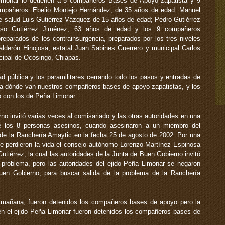
Limonar lo detienen a 5 compañeros Bases de Apoyo zapatista y 9
ompañeros: Ebelio Montejo Hernández, de 35 años de edad. Manuel
e salud Luis Gutiérrez Vázquez de 15 años de edad; Pedro Gutiérrez
iso Gutiérrez Jiménez, 63 años de edad y los 9 compañeros
eparados de los contrainsurgencia, preparados por los tres niveles
alderón Hinojosa, estatal Juan Sabines Guerrero y municipal Carlos
cipal de Ocosingo, Chiapas.
d pública y los paramilitares cerrando todo los pasos y entradas de
y a dónde van nuestros compañeros bases de apoyo zapatistas, y los
o con los de Peña Limonar.
no invitó varias veces al comisariado y las otras autoridades en una
de los 8 personas asesinos, cuando asesinaron a un miembro del
 de la Ranchería Amaytic en la fecha 25 de agosto de 2002. Por una
e perdieron la vida el consejo autónomo Lorenzo Martínez Espinosa
Gutiérrez, la cual las autoridades de la Junta de Buen Gobierno invitó
a problema, pero las autoridades del ejido Peña Limonar se negaron
Buen Gobierno, para buscar salida de la problema de la Ranchería
 mañana, fueron detenidos los compañeros bases de apoyo pero la
n el ejido Peña Limonar fueron detenidos los compañeros bases de