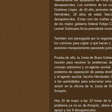
Nuevamente los ejidatarios de Peña 
desaparecidos. Los nombres de los c
Gutiérrez López, de 42 año; promotor d
Hernández, 18 años de edad; Narc
desaparecidos. Estas son las mañas pr
de los malos gobierno federal Felipe C
Leonel Solórsano Arcia presidente muni
También son perseguido por la segurida
los caminos para vigilar a qué hacen 
asesinos tranquilamente paseando junt
Prueba de ello, la Junta de Buen Gobier
reunión para resolver la problemas 
consejo autónomo y un agente auxiliar
problema de separación de pareja dond
y el agente auxiliar Jacinto Hernández 
a las autoridades para solucionar est
asistir en la oficina de la Junta de 
Amaytic.
Hoy 10 de mayo a las 10 horas de la
problema ya no es de Amaytic, ahora e
apoyo y los 9 desaparecidos.