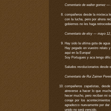
Comentario de walter gomez —
compañeros desde la mixteca le
con la lucha, pero por ahora re
gobiernos no les haga retrocede
Comentario de elsy — mayo 12
Hay sido la ultima gota de agua
Hay pegado en vuestro relato y
aqui en la Europa!
Soy Portugues y aca tengo dific
Saludos revolucionarios desde e
Comentario de Rui Zaimer Per
compañeros zapatistas, desde 
atreverse a hacer lo que mucho
hecer mucho, pero reciban mi so
coraje por los acontecimient
agradezco nuevamente por dar 
unido no será vencido.