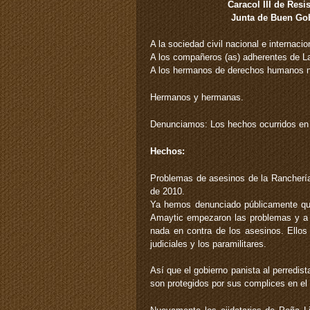
Caracol III de Res
Junta de Buen Gob
A la sociedad civil nacional e internacio
A los compañeros (as) adherentes de La
A los hermanos de derechos humanos na
Hermanos y hermanas.
Denunciamos: Los hechos ocurridos en 
Hechos:
Problemas de asesinos de la Rancherí
de 2010.
Ya hemos denunciado públicamente que
Amaytic empezaron las problemas y a lo
nada en contra de los asesinos. Ellos
judiciales y los paramilitares.
Así que el gobierno panista al perredi
son protegidos por sus complices en el