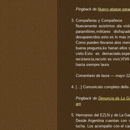
Pingback de
Nuevo ataque param
Compañeras y Compañeros
Nuevamente asistimos ala viol
paramilitres,militares disfra
desaparecidos,esto es lo mas in
Como pueden llevarse alos men
buena pregunta,ke harian ellos 
cielo.Esto es demaciado,esp
recistencia,recistir es vivir,VI
hasta siempre laura
Comentario de laura — mayo 1
[…] Comunicato completo della
Pingback de
Denuncia da La Ga
am
Hermanos del EZLN y de La Gar
Desde Argentina cuentan con 
lucha. Los acompaño con el can