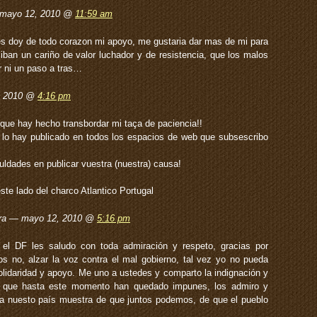
 mayo 12, 2010 @
11:59 am
s doy de todo corazon mi apoyo, me gustaria dar mas de mi para
ciban un cariño de valor luchador y de resistencia, que los malos
r ni un paso a tras…
, 2010 @
4:16 pm
 que hay hecho transbordar mi taça de paciencia!!
 lo hay publicado en todos los espacios de web que subsescribo
uldades en publicar vuestra (nuestra) causa!
ste lado del charco Atlantico Portugal
eira — mayo 12, 2010 @
5:16 pm
el DF les saludo con toda admiración y respeto, gracias por
s no, alzar la voz contra el mal gobierno, tal vez yo no pueda
lidaridad y apoyo. Me uno a ustedes y comparto la indignación y
os que hasta este momento han quedado impunes, los admiro y
a nuesto país muestra de que juntos podemos, de que el pueblo