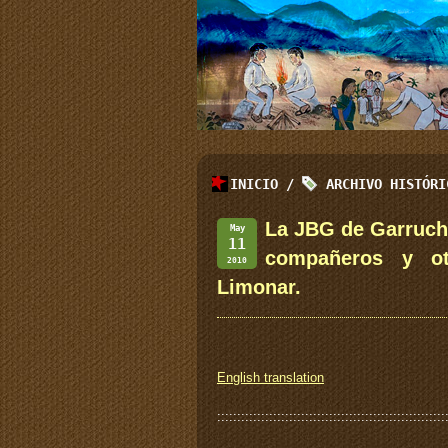
INICIO
/
ARCHIVO HISTÓR
La JBG de Garrucha
May
11
compañeros y ot
2010
Limonar.
English translation
:::::::::::::::::::::::::::::::::::::::::::::::::::::::::