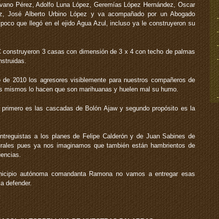
ilvano Pérez, Adolfo Luna López, Geremías López Hernández, Oscar
z, José Alberto Urbino López y va acompañado por un Abogado
 poco que llegó en el ejido Agua Azul, incluso ya le construyeron su
construyeron 3 casas con dimensión de 3 x 4 con techo de palmas
struidas.
o de 2010 los agresores visiblemente para nuestros compañeros de
llos mismos lo hacen que son marihuanas y huelen mal su humo.
, primero es las cascadas de Bolón Ajaw y segundo propósito es la
reguistas a los planes de Felipe Calderón y de Juan Sabines de
turales pues ya nos imaginamos que también están hambrientos de
uencias.
nicipio autónoma comandanta Ramona no vamos a entregar esas
a defender.