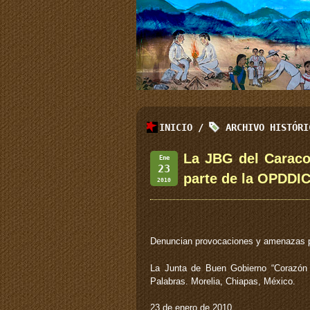
INICIO
/
ARCHIVO HISTÓR
La JBG del Caraco
Ene
23
parte de la OPDDI
2010
Denuncian provocaciones y amenazas p
La Junta de Buen Gobierno “Corazón d
Palabras. Morelia, Chiapas, México.
23 de enero de 2010.