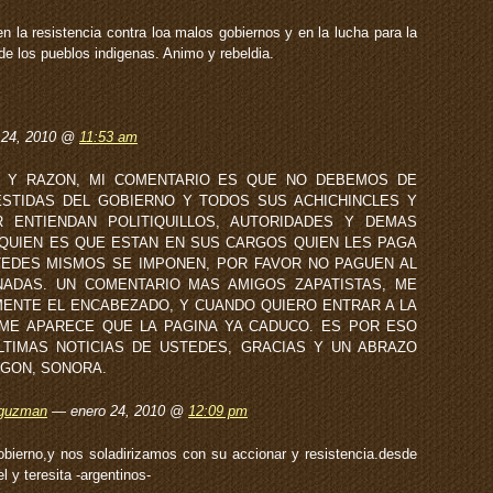
la resistencia contra loa malos gobiernos y en la lucha para la
e los pueblos indigenas. Animo y rebeldia.
o 24, 2010 @
11:53 am
A Y RAZON, MI COMENTARIO ES QUE NO DEBEMOS DE
STIDAS DEL GOBIERNO Y TODOS SUS ACHICHINCLES Y
 ENTIENDAN POLITIQUILLOS, AUTORIDADES Y DEMAS
QUIEN ES QUE ESTAN EN SUS CARGOS QUIEN LES PAGA
EDES MISMOS SE IMPONEN, POR FAVOR NO PAGUEN AL
ADAS. UN COMENTARIO MAS AMIGOS ZAPATISTAS, ME
MENTE EL ENCABEZADO, Y CUANDO QUIERO ENTRAR A LA
ME APARECE QUE LA PAGINA YA CADUCO. ES POR ESO
LTIMAS NOTICIAS DE USTEDES, GRACIAS Y UN ABRAZO
EGON, SONORA.
 guzman
— enero 24, 2010 @
12:09 pm
bierno,y nos soladirizamos con su accionar y resistencia.desde
 y teresita -argentinos-