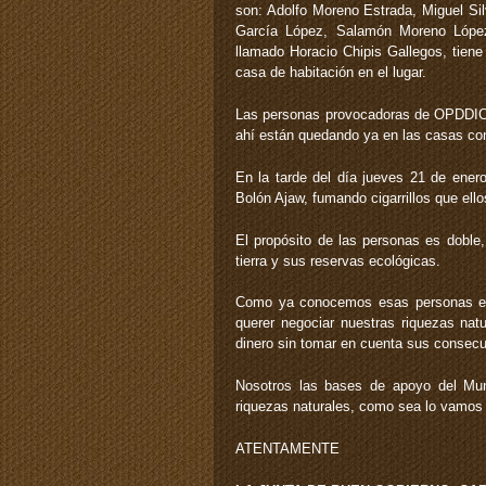
son: Adolfo Moreno Estrada, Miguel S
García López, Salamón Moreno Lópe
llamado Horacio Chipis Gallegos, tiene
casa de habitación en el lugar.
Las personas provocadoras de OPDDIC 
ahí están quedando ya en las casas con
En la tarde del día jueves 21 de ener
Bolón Ajaw, fumando cigarrillos que e
El propósito de las personas es doble
tierra y sus reservas ecológicas.
Como ya conocemos esas personas ent
querer negociar nuestras riquezas na
dinero sin tomar en cuenta sus consec
Nosotros las bases de apoyo del Mu
riquezas naturales, como sea lo vamos 
ATENTAMENTE