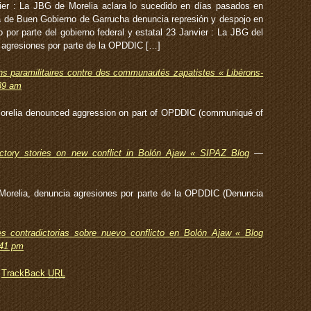
ier : La JBG de Morelia aclara lo sucedido en días pasados en
ta de Buen Gobierno de Garrucha denuncia represión y despojo en
por parte del gobierno federal y estatal 23 Janvier : La JBG del
a agresiones por parte de la OPDDIC […]
ons paramilitaires contre des communautés zapatistes « Libérons-
39 am
Morelia denounced aggression on part of OPDDIC (communiqué of
ictory stories on new conflict in Bolón Ajaw « SIPAZ Blog
—
Morelia, denuncia agresiones por parte de la OPDDIC (Denuncia
es contradictorias sobre nuevo conflicto en Bolón Ajaw « Blog
:41 pm
TrackBack
URL