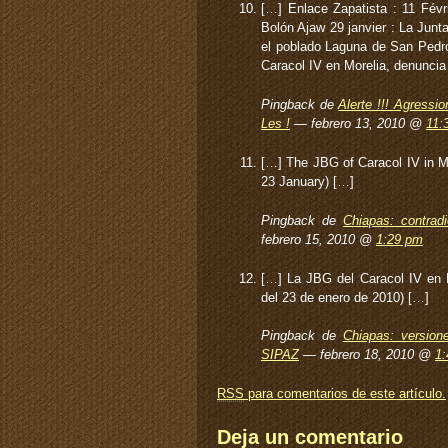
[…] Enlace Zapatista : 11 Févr
Bolón Ajaw 29 janvier : La Jun
el poblado Laguna de San Pedro 
Caracol IV en Morelia, denunci
Pingback de
Alerte !!! Agressi
Les !
— febrero 13, 2010 @
11:
[…] The JBG of Caracol IV in 
23 January) […]
Pingback de
Chiapas: contrad
febrero 15, 2010 @
1:29 pm
[…] La JBG del Caracol IV en 
del 23 de enero de 2010) […]
Pingback de
Chiapas: version
SIPAZ
— febrero 18, 2010 @
1
RSS
para comentarios de este artículo.
Deja un comentario