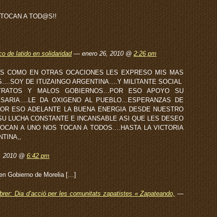
 TOCAN A TOD@S!!
o de latido en solidaridad
— enero 26, 2010 @
2:26 pm
S COMO EN OTRAS OCACIONES LES EXPRESO MIS MAS
….SOY DE ITUZAINGO ARGENTINA….Y MILITANTE SOCIAL
TRATOS Y MALOS GOBIERNOS…POR ESO APOYO SU
ESARIA….LE DA OXIGENO AL PUEBLO…ESPERANZAS DE
POR ESO ADELANTE LA BUENA ENERGIA DESDE NUESTRO
U LUCHA CONSTANTE E INCANSABLE ASI QUE LES DESEO
OCAN A UNO NOS TOCAN A TODOS….HASTA LA VICTORIA
TINA,,
6, 2010 @
6:42 pm
en Gobierno de Morelia […]
rer: Dia d’acció per les comunitats zapatistes « Zapateando,
—