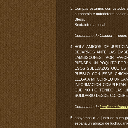
Compas estamos con ustedes en 
autonomia e autodeterminacion d
Bless.
Sextainternacional.
Comentario de Claudia — ener
HOLA AMIGOS DE JUSTICI
DEJARNOS ANTE LAS EMBE
LAMBISCONES, POR FAVOR
PIENSEN UN POQUITO POR 
ESOS SUELDAZOS QUE UST
PUEBLO CON ESAS CHICAN
LLEGA A MI CORREO UNICA
INFORMACION COMPLETAN 
QUE NO HE TENIDO LAS U
SOLIDARIO DESDE CD. OBR
Comentario de
karolina estrada
apoyamos a la junta de buen go
españa un abrazo de lucha.daniel