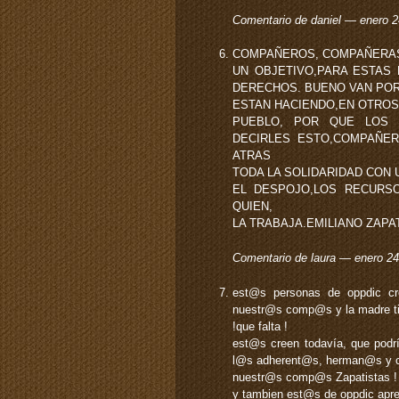
Comentario de daniel — enero 
COMPAÑEROS, COMPAÑERAS,
UN OBJETIVO,PARA ESTAS
DERECHOS. BUENO VAN POR
ESTAN HACIENDO,EN OTROS
PUEBLO, POR QUE LOS M
DECIRLES ESTO,COMPAÑER
ATRAS
TODA LA SOLIDARIDAD CON 
EL DESPOJO,LOS RECURSO
QUIEN,
LA TRABAJA.EMILIANO ZAPA
Comentario de laura — enero 2
est@s personas de oppdic cre
nuestr@s comp@s y la madre t
!que falta !
est@s creen todavía, que podr
l@s adherent@s, herman@s y co
nuestr@s comp@s Zapatistas !
y tambien est@s de oppdic apre