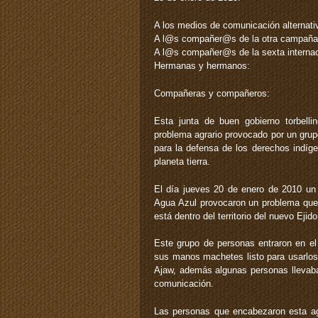
A los medios de comunicación alternati
A l@s compañer@s de la otra campaña
A l@s compañer@s de la sexta internac
Hermanas y hermanos:
Compañeras y compañeros:
Esta junta de buen gobierno torbell
problema agrario provocado por un gru
para la defensa de los derechos indíg
planeta tierra.
El día jueves 20 de enero de 2010 un 
Agua Azul provocaron un problema que 
está dentro del territorio del nuevo E
Este grupo de personas entraron en el
sus manos machetes listo para usarlos
Ajaw, además algunas personas llevaban
comunicación.
Las personas que encabezaron esta agr