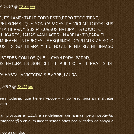
24, 2010 @
12:34 pm
 ES LAMENTABLE TODO ESTO,PERO TODO TIENE,
 PERSONAS. QUE SON CAPACES DE VIOLAR TODOS SUS
 LA TIERRA Y SUS RECURSOS NATURALES,COMO LO
 LUGARES, JAMAS VAN HACER UN ADELANTO,PARA EL
UEVEN INTERECES MESQUINOS CAPITALISTAS,SOLO
OS ES SU TIERRA Y BUENO,ADEFENDERLA,NI UNPASO
USTEDES CON LOS QUE LUCHAN PARA ,PARAR,
S NATURALES SON DEL EL PUEBLO,LA TIERRA ES DE
TA,HASTA LA VICTORIA SIEMPRE, LAURA
4, 2010 @
12:38 pm
en todavia, que tienen «poder» y por éso podrían maltratar
ierra…
ían provocar al EZLN a se defender con armas, pero nosotr@s,
mpaner@s en el mundo tenemos otras posibilitades de apoyo a
nderán un día: