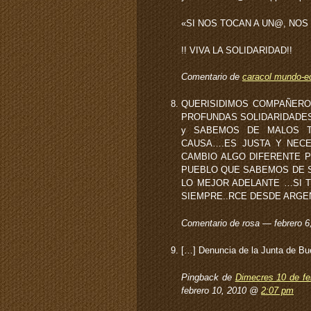
«SI NOS TOCAN A UN@, NOS
!! VIVA LA SOLIDARIDAD!!
Comentario de
caracol mundo-ec
QUERISIDIMOS COMPAÑERO
PROFUNDAS SOLIDARIDADES
y SABEMOS DE MALOS 
CAUSA….ES JUSTA Y NEC
CAMBIO ALGO DIFERENTE 
PUEBLO QUE SABEMOS DE S
LO MEJOR ADELANTE …SI T
SIEMPRE..RCE DESDE ARGEN
Comentario de rosa — febrero 
[…] Denuncia de la Junta de Bu
Pingback de
Dimecres 10 de feb
febrero 10, 2010 @
2:07 pm