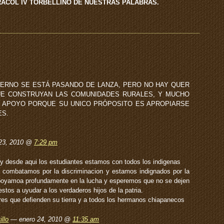
RACOL IV TORBELLINO DE NUESTRAS PALABRAS.
IERNO SE ESTÁ PASANDO DE LANZA, PERO NO HAY QUER
QUE CONSTRUYAN LAS COMUNIDADES RURALES, Y MUCHO
R APOYO PORQUE SU UNICO PRÓPOSITO ES APROPIARSE
ES.
23, 2010 @
7:29 pm
y desde aqui los estudiantes estamos con todos los indigenas
 combatamos por la discriminacion y estamos indignados por la
ppoyamoa profundamente en la lucha y esperemos que no se dejen
tos a uyudar a los verdaderos hijos de la patria.
res que defienden su tierra y a todos los hermanos chiapanecos
llo
— enero 24, 2010 @
11:35 am