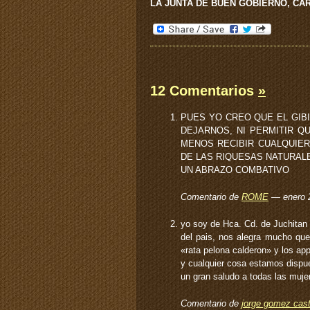
LA JUNTA DE BUEN GOBIERNO, CA
12 Comentarios
»
PUES YO CREO QUE EL GIB
DEJARNOS, NI PERMITIR 
MENOS RECIBIR CUALQUIE
DE LAS RIQUESAS NATURAL
UN ABRAZO COMBATIVO
Comentario de
ROME
— enero 
yo soy de Hca. Cd. de Juchitan 
del pais, nos alegra mucho que
«rata pelona calderon» y los a
y cualquier cosa estamos dispues
un gran saludo a todas las muje
Comentario de
jorge gomez casti