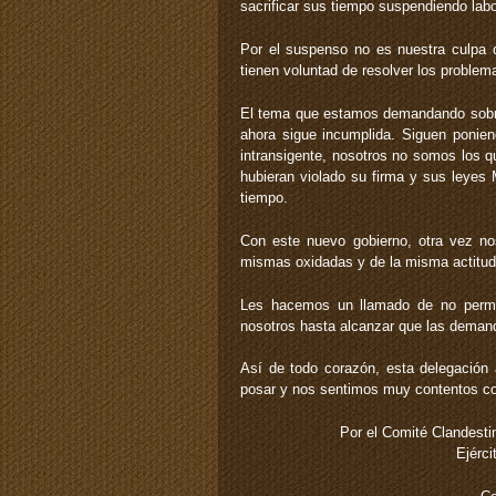
sacrificar sus tiempo suspendiendo labo
Por el suspenso no es nuestra culpa q
tienen voluntad de resolver los problem
El tema que estamos demandando sobre 
ahora sigue incumplida. Siguen poni
intransigente, nosotros no somos los q
hubieran violado su firma y sus leyes 
tiempo.
Con este nuevo gobierno, otra vez n
mismas oxidadas y de la misma actitud 
Les hacemos un llamado de no permit
nosotros hasta alcanzar que las demand
Así de todo corazón, esta delegació
posar y nos sentimos muy contentos c
Por el Comité Clandesti
Ejérci