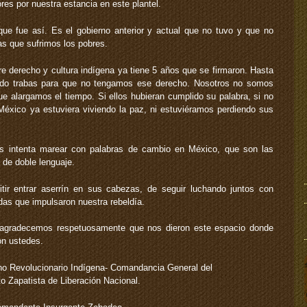
res por nuestra estancia en este plantel.
ue fue así. Es el gobierno anterior y actual que no tuvo y que no
as que sufrimos los pobres.
derecho y cultura indígena ya tiene 5 años que se firmaron. Hasta
endo trabas para que no tengamos ese derecho. Nosotros no somos
ue alargamos el tiempo. Si ellos hubieran cumplido su palabra, si no
México ya estuviera viviendo la paz, ni estuviéramos perdiendo sus
os intenta marear con palabras de cambio en México, que son las
de doble lenguaje.
ir entrar aserrín en sus cabezas, de seguir luchando juntos con
as que impulsaron nuestra rebeldía.
n agradecemos respetuosamente que nos dieron este espacio donde
on ustedes.
no Revolucionario Indígena- Comandancia General del
to Zapatista de Liberación Nacional.