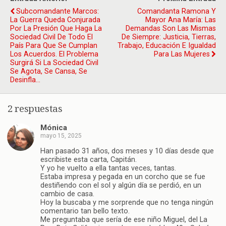
Subcomandante Marcos:
Comandanta Ramona Y
La Guerra Queda Conjurada
Mayor Ana María: Las
Por La Presión Que Haga La
Demandas Son Las Mismas
Sociedad Civil De Todo El
De Siempre: Justicia, Tierras,
País Para Que Se Cumplan
Trabajo, Educación E Igualdad
Los Acuerdos. El Problema
Para Las Mujeres
Surgirá Si La Sociedad Civil
Se Agota, Se Cansa, Se
Desinfla…
2 respuestas
Mónica
mayo 15, 2025
Han pasado 31 años, dos meses y 10 días desde que
escribiste esta carta, Capitán.
Y yo he vuelto a ella tantas veces, tantas.
Estaba impresa y pegada en un corcho que se fue
destiñendo con el sol y algún día se perdió, en un
cambio de casa.
Hoy la buscaba y me sorprende que no tenga ningún
comentario tan bello texto.
Me preguntaba que sería de ese niño Miguel, del La