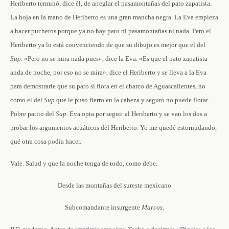
Heriberto terminó, dice él, de arreglar el pasamontañas del pato zapatista.
La hoja en la mano de Heriberto es una gran mancha negra. La Eva empieza
a hacer pucheros porque ya no hay pato ni pasamontañas ni nada. Pero el
Heriberto ya lo está convenciendo de que su dibujo es mejor que el del
Sup
. «Pero no se mira nada pues», dice la Eva. «Es que el pato zapatista
anda de noche, por eso no se mira», dice el Heriberto y se lleva a la Eva
para demostrarle que su pato si flota en el charco de Aguascalientes, no
como el del
Sup
que le puso fierro en la cabeza y seguro no puede flotar.
Pobre patito del
Sup
. Eva opta por seguir al Heriberto y se van los dos a
probar los argumentos acuáticos del Heriberto. Yo me quedé estornudando,
qué otra cosa podía hacer.
Vale. Salud y que la noche tenga de todo, como debe.
Desde las montañas del sureste mexicano
Subcomandante insurgente
Marcos
.