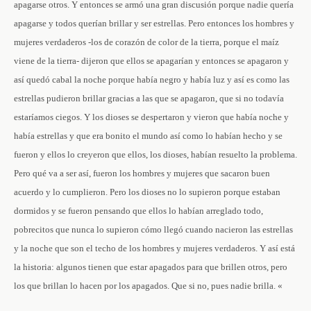
apagarse otros. Y entonces se armó una gran discusión porque nadie quería
apagarse y todos querían brillar y ser estrellas. Pero entonces los hombres y
mujeres verdaderos ‑los de corazón de color de la tierra, porque el maíz
viene de la tierra- dijeron que ellos se apagarían y entonces se apagaron y
así quedó cabal la noche porque había negro y había luz y así es como las
estrellas pudieron brillar gracias a las que se apagaron, que si no todavía
estaríamos ciegos. Y los dioses se despertaron y vieron que había noche y
había estrellas y que era bonito el mundo así como lo habían hecho y se
fueron y ellos lo creyeron que ellos, los dioses, habían resuelto la problema.
Pero qué va a ser así, fueron los hombres y mujeres que sacaron buen
acuerdo y lo cumplieron. Pero los dioses no lo supieron porque estaban
dormidos y se fueron pensando que ellos lo habían arreglado todo,
pobrecitos que nunca lo supieron cómo llegó cuando nacieron las estrellas
y la noche que son el techo de los hombres y mujeres verdaderos. Y así está
la historia: algunos tienen que estar apagados para que brillen otros, pero
los que brillan lo hacen por los apagados. Que si no, pues nadie brilla. «