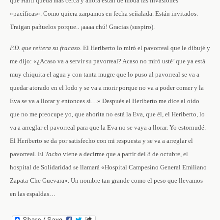
que Haití queda más cerca y ahora están de moda las invasiones
«pacíficas». Como quiera zarpamos en fecha señalada. Están invitados.
Traigan pañuelos porque.. ¡aaaa chú! Gracias (suspiro).
P.D. que reitera su fracaso
. El Heriberto lo miró el pavorreal que le dibujé y
me dijo: «¿Acaso va a servir su pavorreal? Acaso no miró usté’ que ya está
muy chiquita el agua y con tanta mugre que lo puso al pavorreal se va a
quedar atorado en el lodo y se va a morir porque no va a poder comer y la
Eva se va a llorar y entonces sí…» Después el Heriberto me dice al oído
que no me preocupe yo, que ahorita no está la Eva, que él, el Heriberto, lo
va a arreglar el pavorreal para que la Eva no se vaya a llorar. Yo estornudé.
El Heriberto se da por satisfecho con mi respuesta y se va a arreglar el
pavorreal. El
Tacho
viene a decirme que a partir del 8 de octubre, el
hospital de Solidaridad se llamará «Hospital Campesino General Emiliano
Zapata-Che Guevara». Un nombre tan grande como el peso que llevamos
en las espaldas…