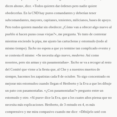
dicen ahora», dice. «Todos quieren dar órdenes pero nadie quiere
obedecerlas. En la CND hay puros comandantes y deberían tener
subcomandantes, mayores, capitanes, tenientes, milicianos, bases de apoyo.
Pero todos quieren mandar sin obedecer. ¿Cómo van a ofrecer algo nuevo al
pueblo si hacen puras cosas viejas?», me pregunta. Yo trato de contestar
mientras enciendo la pipa, me ajusto las cartucheras y estornudo (todo al
mismo tiempo).
Tacho
no espera a que yo termine tan complicado evento y
se contesta él mismo: «Se necesita algo nuevo,
moderno
. Así como
nosotros, pero sin armas y sin pasamontañas».
Tacho
se va a recoger al resto
del Comité que viene a la fiesta que, al Che y a nuestros muertos de
siempre, hacemos los zapatistas cada 8 de octubre. Yo sigo concentrado en
mejorar mis estornudos cuando llegan el Heriberto y la Eva a que les dibuje
un pato con pasamontañas. «¿Con pasamontañas?» pregunto entre un
estornudo y otro. «Sí pues» dice la Eva, que a los cuatro años piensa que no
necesita más explicaciones. Heriberto, de 3 entrado en 4, es más
comprensivo y me mira compasivo cuando me dice: «Dibújelo usté con