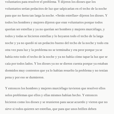
voluntarios para resolver el problema. Y dijeron los dioses que los
voluntarios serían pedacitos de luz que salpicarían en el techo de la noche
para que no fuera tan larga la noche. «Serán estrellas» dijeron los dioses. Y
todos los hombres y mujeres dijeron que eran voluntarios porque todos
querían ser estrellas y ya no querían ser hombres y mujeres murciélago, y
todos y todas se hicieron estrellas y lo hoyaron todo el techo de la larga
noche y ya no quedó ni un pedacito bueno del techo de la noche y todo era
otra vez pura luz y la problema no se terminaba y era peor porque ya se
había roto todo el techo de la noche y ya no había cómo tapar la luz que se
caía por todos lados. Y los dioses ya no se dieron cuenta porque ya estaban
dormidos muy contentos que ya lo habían resuelto la problema y no tenían
pena y por eso se durmieron.
Y entonces los hombres y mujeres murciélago tuvieron que resolver ellos
solos problemas que ellos y ellas mismos habían hecho. Y entonces
hicieron como los dioses y se reunieron para sacar acuerdo y vieron que no
sirve si todos quieren ser estrellas, que para que unos brillen deben