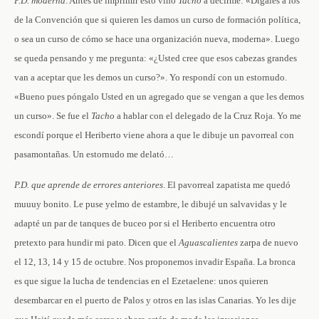
P.D. moderna
. Antes de imprimir esto vino
Tacho
a decirme: «Dígales a los
de la Convención que si quieren les damos un curso de formación política,
o sea un curso de cómo se hace una organización nueva, moderna». Luego
se queda pensando y me pregunta: «¿Usted cree que esos cabezas grandes
van a aceptar que les demos un curso?». Yo respondí con un estornudo.
«Bueno pues póngalo Usted en un agregado que se vengan a que les demos
un curso». Se fue el
Tacho
a hablar con el delegado de la Cruz Roja. Yo me
escondí porque el Heriberto viene ahora a que le dibuje un pavorreal con
pasamontañas. Un estornudo me delató…
P.D. que aprende de errores anteriores
. El pavorreal zapatista me quedó
muuuy bonito. Le puse yelmo de estambre, le dibujé un salvavidas y le
adapté un par de tanques de buceo por si el Heriberto encuentra otro
pretexto para hundir mi pato. Dicen que el
Aguascalientes
zarpa de nuevo
el 12, 13, 14 y 15 de octubre. Nos proponemos invadir España. La bronca
es que sigue la lucha de tendencias en el Ezetaelene: unos quieren
desembarcar en el puerto de Palos y otros en las islas Canarias. Yo les dije