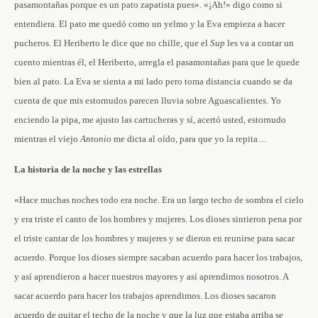
pasamontañas porque es un pato zapatista pues». «¡Ah!» digo como si
entendiera. El pato me quedó como un yelmo y la Eva empieza a hacer
pucheros. El Heriberto le dice que no chille, que el
Sup
les va a contar un
cuento mientras él, el Heriberto, arregla el pasamontañas para que le quede
bien al pato. La Eva se sienta a mi lado pero toma distancia cuando se da
cuenta de que mis estornudos parecen lluvia sobre Aguascalientes. Yo
enciendo la pipa, me ajusto las cartucheras y sí, acertó usted, estornudo
mientras el viejo
Antonio
me dicta al oído, para que yo la repita…
La historia de la noche y las estrellas
«Hace muchas noches todo era noche. Era un largo techo de sombra el cielo
y era triste el canto de los hombres y mujeres. Los dioses sintieron pena por
el triste cantar de los hombres y mujeres y se dieron en reunirse para sacar
acuerdo. Porque los dioses siempre sacaban acuerdo para hacer los trabajos,
y así aprendieron a hacer nuestros mayores y así aprendimos nosotros. A
sacar acuerdo para hacer los trabajos aprendimos. Los dioses sacaron
acuerdo de quitar el techo de la noche y que la luz que estaba arriba se