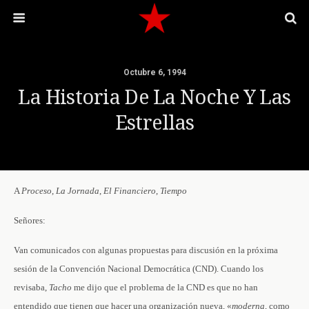
Octubre 6, 1994
La Historia De La Noche Y Las
Estrellas
A
Proceso
,
La
Jornada
,
El
Financiero
,
Tiempo
Señores:
Van comunicados con algunas propuestas para discusión en la próxima
sesión de la Convención Nacional Democrática (CND). Cuando los
revisaba,
Tacho
me dijo que el problema de la CND es que no han
entendido que tienen que hacer una organización nueva, «
moderna
, como