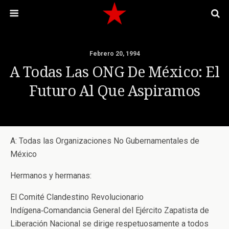
Febrero 20, 1994
A Todas Las ONG De México: El
Futuro Al Que Aspiramos
A: Todas las Organizaciones No Gubernamentales de
México
Hermanos y hermanas:
El Comité Clandestino Revolucionario
Indígena‑Comandancia General del Ejército Zapatista de
Liberación Nacional se dirige respetuosamente a todos