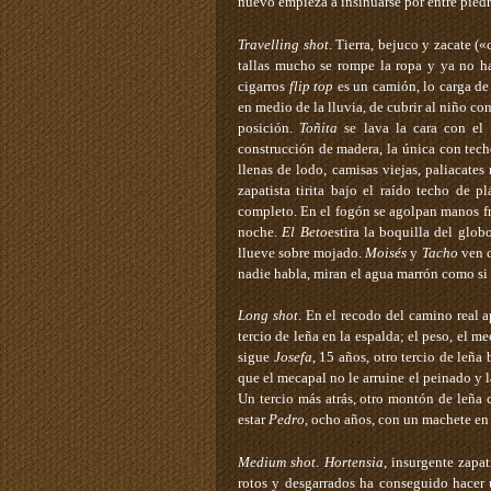
nuevo empieza a insinuarse por entre pied
Travelling
shot
. Tierra, bejuco y zacate (
tallas mucho se rompe la ropa y ya no ha
cigarros
flip
top
es un camión, lo carga de p
en medio de la lluvia, de cubrir al niño co
posición.
Toñita
se lava la cara con el 
construcción de madera, la única con techo
llenas de lodo, camisas viejas, paliacates 
zapatista tirita bajo el raído techo de p
completo. En el fogón se agolpan manos frí
noche.
El
Beto
estira la boquilla del glob
llueve sobre mojado.
Moisés
y
Tacho
ven c
nadie habla, miran el agua marrón como si
Long
shot
. En el recodo del camino real 
tercio de leña en la espalda; el peso, el me
sigue
Josefa
, 15 años, otro tercio de leñ
que el mecapal no le arruine el peinado y 
Un tercio más atrás, otro montón de leña 
estar
Pedro
, ocho años, con un machete en
Medium
shot
.
Hortensia
, insurgente zapa
rotos y desgarrados ha conseguido hacer 