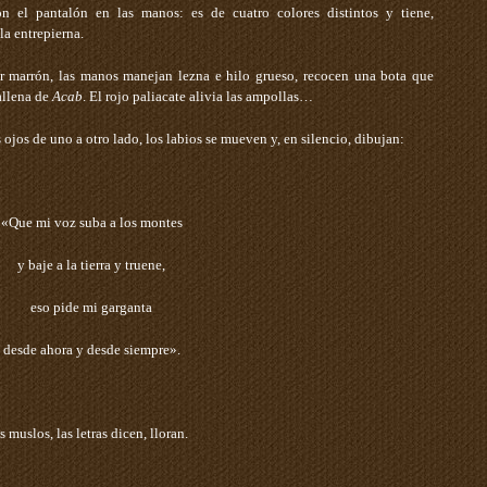
 el pantalón en las manos: es de cuatro colores distintos y tiene,
la entrepierna.
r marrón, las manos manejan lezna e hilo grueso, recocen una bota que
allena de
Acab
. El rojo paliacate alivia las ampollas…
s ojos de uno a otro lado, los labios se mueven y, en silencio, dibujan:
«Que mi voz suba a los montes
y baje a la tierra y truene,
eso pide mi garganta
desde ahora y desde siempre».
s muslos, las letras dicen, lloran.