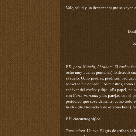
Vale, salud y un despertador (no se vayan 
Desd
S
P.D. para Nuncio, Abraham
. El
rocket
fue
ocho muy buenas punterías) lo detectó cua
el suelo. Ocho piedras, piedritas, pedruz
rocket
se fue de lado. Los nuestros, como e
cadáver del
rocket
y dijo: «Es papel, no 
con
Carta
marcada
y las parejas, con el p
periódico que absurdamente, como todo ac
la «R» (de «
Rocket
» y de «Reproches»). Sa
P.D. cinematográfica
.
Toma
aérea
. Llueve. El gris de arriba y l