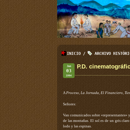
INICIO
/
ARCHIVO HISTÓR
P.D. cinematográfi
Jun
03
1994
A
Proceso
,
La
Jornada
,
El
Financiero
,
Ti
Señores:
Van comunicados sobre «representantes» y d
de las montañas. El sol es de un gris clar
lodo y las espinas.