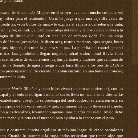
ras y montañas.
«casas», les dicen acá). Mujeres en el arroyo lavan con mucho cuidado, «si
y hilera para el remiendo». Un niño juega a que una cajetilla vacía de
iedritas, «son bultos de maíz» le explica al zapatista del retén que trata,
n un
nylon
; es inútil, el camión se aleja del retén y la posta debe volver a la
agua de lluvia que juntó en una lata de refresco
light
. En una vieja
 de lámina («escuela», le dicen acá), rostros morenos, ojos negros, botas
rojos, bigotes, discuten la guerra y la paz. La guardia del cuartel general
lástico. Los gondoleros llegan mojados, mitad sudor, mitad lluvia, lodo
as e historias de sombrerones, cajitas parlantes y mujeres que caminan de
o, lo ha llenado de agua y juega a que hace llover; a los pies de
El
Beto
on preocupación el río crecido, intentan cruzarlo en una balsa de troncos;
 miraran la vida…
aparece
María
. 30 años y ocho hijos vivos («cuatro se murieron»), con un
capal y el lodo la obligan a mirar al suelo, lleva un hacha en la diestra. Le
a bamboleante;
Josefa
no se preocupa del suelo lodoso, su atención está en
la despoje de los «prensa-pelo» que, en número de ocho lleva en el copete.
con pies descalzos, levantando apenas unas cuartas del suelo. Abajo debe
 una mano y la otra en el mecapal para ayudar a la cabeza con el peso…
tista y costurera, enseña orgullosa su máximo logro: de cinco pantalones
uno. Cuando lo muestra a la tropa, todos recuerdan que tienen algo que