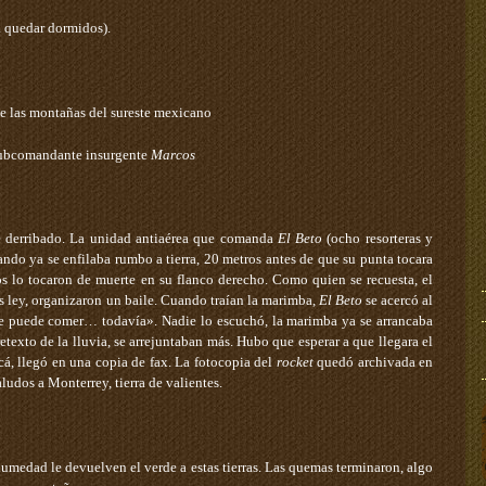
a quedar dormidos).
e las montañas del sureste mexicano
ubcomandante insurgente
Marcos
 derribado. La unidad antiaérea que comanda
El
Beto
(ocho resorteras y
ndo ya se enfilaba rumbo a tierra, 20 metros antes de que su punta tocara
cos lo tocaron de muerte en su flanco derecho. Como quien se recuesta, el
s ley, organizaron un baile. Cuando traían la marimba,
El
Beto
se acercó al
se puede comer… todavía». Nadie lo escuchó, la marimba ya se arrancaba
retexto de la lluvia, se arrejuntaban más. Hubo que esperar a que llegara el
á, llegó en una copia de fax. La fotocopia del
rocket
quedó archivada en
ludos a Monterrey, tierra de valientes.
a humedad le devuelven el verde a estas tierras. Las quemas terminaron, algo