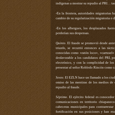
indígenas a mostrar su repudio al PRI… tac
-En la frontera, autoridades migratorias 
cambio de su regularización migratoria o de
-En los albergues, los desplazados fue
perderían sus despensas.
Quinto
. El fraude se promovió desde antes
triunfo, se recurrió entonces a las táct
conocidas como «ratón loco», «carrusel» y
desfavorable a los candidatos del PRI, po
electrónico, y con la complicidad de los
presentar al señor Robledo Rincón como ca
Sexto
. El EZLN hace un llamado a los ciu
omiso de las mentiras de los medios de c
repudio al fraude.
Séptimo
. El ejército federal es conocedor
comunicaciones en territorio chiapaneco
cabeceras municipales para contrarresta
fortificación en sus posiciones y han re