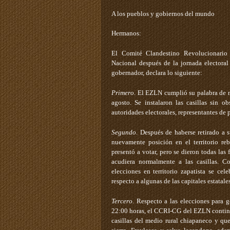
A los pueblos y gobiernos del mundo
Hermanos:
El Comité Clandestino Revolucionario 
Nacional después de la jornada electoral
gobernador, declara lo siguiente:
Primero
. El EZLN cumplió su palabra de n
agosto. Se instalaron las casillas sin o
autoridades electorales, representantes de p
Segundo
. Después de haberse retirado a
nuevamente posición en el territorio re
presentó a votar, pero se dieron todas las
acudiera normalmente a las casillas. 
elecciones en territorio zapatista se ce
respecto a algunas de las capitales estatales
Tercero
. Respecto a las elecciones para 
22:00 horas, el CCRI-CG del EZLN continúa
casillas del medio rural chiapaneco y que 