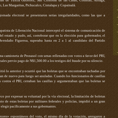
más de Tuxtla Gutiérrez, San Cristóbal de las Casas, Comitán, Arriaga,
, Las Margaritas, Pichucalco, Cintalapa y Copainalá.
jornada electoral se presentaron serias irregularidades, como las que a
Zapatista de Liberación Nacional interceptó el sistema de comunicación de
del estado y pudo, así, corroborar que en la elección para gobernador, el
Avendaño Figueroa, superaba hasta en 2 a 1 al candidato del Partido
na camioneta de Pronasol con urnas rellenadas con votos a favor del PRI,
ales previo pago de N$1,500.00 a los testigos del fraude por su silencio.
pitió lo anterior y ocurrió que las boletas que se encontraban tachadas por
ban de nuevo para luego ser anuladas. Cuando los funcionarios de casillas
 contra el PRI, cerraban las casillas y argumentaban que las boletas se
o por expresar su voluntad por la vía electoral, la limitación de boletas
nto de estas boletas por militares federales y policías, impidió a un gran
elegir pacíficamente a sus gobernantes.
otores» espontáneos del voto, el mismo día de la votación, arengaron a