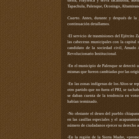
sierra, Fraylesca y selva lacandona, ade
Tapachula, Palenque, Ocosingo, Altamirano
Cuarto
. Antes, durante y después de la 
continuación detallamos.
-El servicio de trasmisiones del Ejército 
las cabeceras municipales con la capital 
candidato de la sociedad civil, Amado 
Revolucionario Institucional.
-En el municipio de Palenque se detectó u
mismas que fueron cambiadas por las origin
-En las zonas indígenas de los Altos se re
otro partido que no fuera el PRI, se tacha
se daban cuenta de la tendencia en votos
habían terminado.
-No obstante el deseo del pueblo chiapanec
en las casillas especiales y el acaparamie
número de ciudadanos ejercer su derecho a 
-En la región de la Sierra Madre, «prom