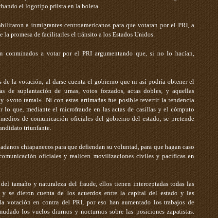
hando el logotipo priista en la boleta.
habilitaron a inmigrantes centroamericanos para que votaran por el PRI, a
 la promesa de facilitarles el tránsito a los Estados Unidos.
ron conminados a votar por el PRI argumentando que, si no lo hacían,
 de la votación, al darse cuenta el gobierno que ni así podría obtener el
icas de suplantación de urnas, votos forzados, actas dobles, y aquellas
 «voto tamal». Ni con estas artimañas fue posible revertir la tendencia
r lo que, mediante el microfraude en las actas de casillas y el cómputo
 medios de comunicación oficiales del gobierno del estado, se pretende
ndidato triunfante.
dadanos chiapanecos para que defiendan su voluntad, para que hagan caso
omunicación oficiales y realicen movilizaciones civiles y pacíficas en
 del tamaño y naturaleza del fraude, ellos tienen interceptadas todas las
 y se dieron cuenta de los acuerdos entre la capital del estado y las
r la votación en contra del PRI, por eso han aumentado los trabajos de
anudado los vuelos diurnos y nocturnos sobre las posiciones zapatistas.