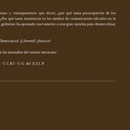
mpias» y «transparentes» que dicen, ¿por qué tanta preocupación de los
 ¿Por qué tanta insistencia en los medios de comunicación oficiales en la
o gobierno ha apostado nuevamente a una gran mentira para desmovilizar.
Democracia! ¡Libertad! ¡Justicia!
e las montañas del sureste mexicano
C C R I – C G del E Z L N