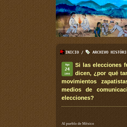
INICIO
/
ARCHIVO HISTÓR
Si las elecciones 
Ago
24
dicen, ¿por qué ta
1994
movimientos zapatist
medios de comunicaci
elecciones?
Al pueblo de México