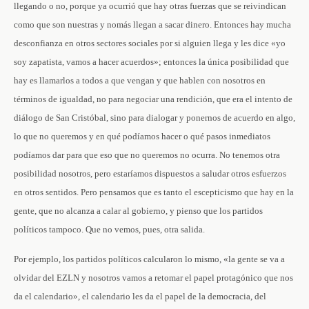
llegando o no, porque ya ocurrió que hay otras fuerzas que se reivindican
como que son nuestras y nomás llegan a sacar dinero. Entonces hay mucha
desconfianza en otros sectores sociales por si alguien llega y les dice «yo
soy zapatista, vamos a hacer acuerdos»; entonces la única posibilidad que
hay es llamarlos a todos a que vengan y que hablen con nosotros en
términos de igualdad, no para negociar una rendición, que era el intento de
diálogo de San Cristóbal, sino para dialogar y ponernos de acuerdo en algo,
lo que no queremos y en qué podíamos hacer o qué pasos inmediatos
podíamos dar para que eso que no queremos no ocurra. No tenemos otra
posibilidad nosotros, pero estaríamos dispuestos a saludar otros esfuerzos
en otros sentidos. Pero pensamos que es tanto el escepticismo que hay en la
gente, que no alcanza a calar al gobierno, y pienso que los partidos
políticos tampoco. Que no vemos, pues, otra salida.
Por ejemplo, los partidos políticos calcularon lo mismo, «la gente se va a
olvidar del EZLN y nosotros vamos a retomar el papel protagónico que nos
da el calendario», el calendario les da el papel de la democracia, del