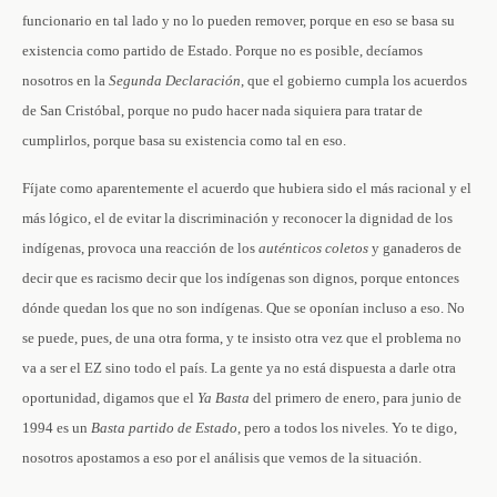
funcionario en tal lado y no lo pueden remover, porque en eso se basa su
existencia como partido de Estado. Porque no es posible, decíamos
nosotros en la
Segunda
Declaración
, que el gobierno cumpla los acuerdos
de San Cristóbal, porque no pudo hacer nada siquiera para tratar de
cumplirlos, porque basa su existencia como tal en eso.
Fíjate como aparentemente el acuerdo que hubiera sido el más racional y el
más lógico, el de evitar la discriminación y reconocer la dignidad de los
indígenas, provoca una reacción de los
auténticos
coletos
y ganaderos de
decir que es racismo decir que los indígenas son dignos, porque entonces
dónde quedan los que no son indígenas. Que se oponían incluso a eso. No
se puede, pues, de una otra forma, y te insisto otra vez que el problema no
va a ser el EZ sino todo el país. La gente ya no está dispuesta a darle otra
oportunidad, digamos que el
Ya
Basta
del primero de enero, para junio de
1994 es un
Basta
partido
de
Estado
, pero a todos los niveles. Yo te digo,
nosotros apostamos a eso por el análisis que vemos de la situación.