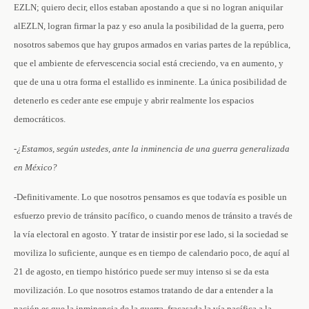
EZLN; quiero decir, ellos estaban apostando a que si no logran aniquilar
alEZLN, logran firmar la paz y eso anula la posibilidad de la guerra, pero
nosotros sabemos que hay grupos armados en varias partes de la república,
que el ambiente de efervescencia social está creciendo, va en aumento, y
que de una u otra forma el estallido es inminente. La única posibilidad de
detenerlo es ceder ante ese empuje y abrir realmente los espacios
democráticos.
-¿Estamos, según ustedes, ante la inminencia de una guerra generalizada
en México?
-Definitivamente. Lo que nosotros pensamos es que todavía es posible un
esfuerzo previo de tránsito pacífico, o cuando menos de tránsito a través de
la vía electoral en agosto. Y tratar de insistir por ese lado, si la sociedad se
moviliza lo suficiente, aunque es en tiempo de calendario poco, de aquí al
21 de agosto, en tiempo histórico puede ser muy intenso si se da esta
movilización. Lo que nosotros estamos tratando de dar a entender a la
nación es que la inminencia de la guerra, fracasada la vía pacífica a la