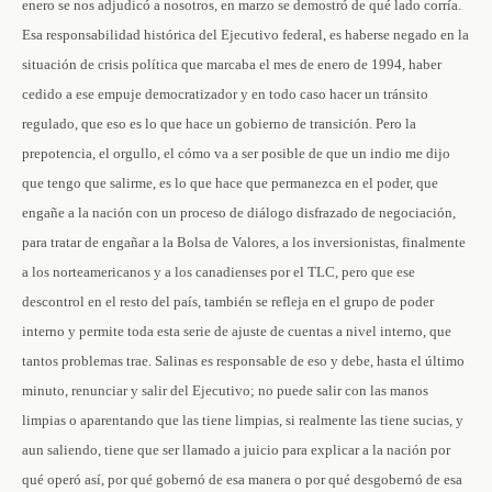
enero se nos adjudicó a nosotros, en marzo se demostró de qué lado corría.
Esa responsabilidad histórica del Ejecutivo federal, es haberse negado en la
situación de crisis política que marcaba el mes de enero de 1994, haber
cedido a ese empuje democratizador y en todo caso hacer un tránsito
regulado, que eso es lo que hace un gobierno de transición. Pero la
prepotencia, el orgullo, el cómo va a ser posible de que un indio me dijo
que tengo que salirme, es lo que hace que permanezca en el poder, que
engañe a la nación con un proceso de diálogo disfrazado de negociación,
para tratar de engañar a la Bolsa de Valores, a los inversionistas, finalmente
a los norteamericanos y a los canadienses por el TLC, pero que ese
descontrol en el resto del país, también se refleja en el grupo de poder
interno y permite toda esta serie de ajuste de cuentas a nivel interno, que
tantos problemas trae. Salinas es responsable de eso y debe, hasta el último
minuto, renunciar y salir del Ejecutivo; no puede salir con las manos
limpias o aparentando que las tiene limpias, si realmente las tiene sucias, y
aun saliendo, tiene que ser llamado a juicio para explicar a la nación por
qué operó así, por qué gobernó de esa manera o por qué desgobernó de esa