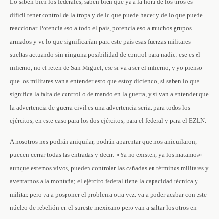
Lo saben bien los federales, saben bien que ya a la hora de los tiros es
difícil tener control de la tropa y de lo que puede hacer y de lo que puede
reaccionar. Potencia eso a todo el país, potencia eso a muchos grupos
armados y ve lo que significarían para este país esas fuerzas militares
sueltas actuando sin ninguna posibilidad de control para nadie: ese es el
infierno, no el retén de San Miguel, ese sí va a ser el infierno, y yo pienso
que los militares van a entender esto que estoy diciendo, si saben lo que
significa la falta de control o de mando en la guerra, y sí van a entender que
la advertencia de guerra civil es una advertencia seria, para todos los
ejércitos, en este caso para los dos ejércitos, para el federal y para el EZLN.
A nosotros nos podrán aniquilar, podrán aparentar que nos aniquilaron,
pueden cerrar todas las entradas y decir: «Ya no existen, ya los matamos»
aunque estemos vivos, pueden controlar las cañadas en términos militares y
aventarnos a la montaña; el ejército federal tiene la capacidad técnica y
militar, pero va a posponer el problema otra vez, va a poder acabar con este
núcleo de rebelión en el sureste mexicano pero van a saltar los otros en