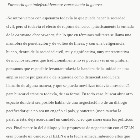
-Parecería que indefectiblemente vamos hacia la guerra.
-Nosotros vemos con esperanza todavía lo que pueda hacer la sociedad
civil, pero si todavía el efecto de ruptura del cerco, prácticamente la entrada
de la
caravana
de
caravanas
, fue lo que en términos militares se llama una
maniobra de penetración y de volteo de líneas, y con una beligerancia,
bueno, dentro de la sociedad civil, muy significativa, muy representativa
de muchos sectores que tradicionalmente no se pueden ver ni en pintura,
pensamos que es posible levantar todavía la bandera de la unidad en una
amplio sector progresista o de izquierda como democratizador, para
llamarlo de alguna manera, y que se pueda movilizar todavía antes del 21
para buscar el tránsito todavía, de esa forma. En todo caso, buscar abrir otro
espacio donde sí sea posible hablar de una negociación o de un diálogo
pacificador que no sea un engaño al país, y poner un (usan mucho la
palabra ésta, deja acordarme) un candado, creo que ahora usan los políticos
eso. Finalmente lo del diálogo y las propuestas de negociación con elEZLN
eran ponerle un candado al EZLN o a la lucha armada, sabiendo ellos que