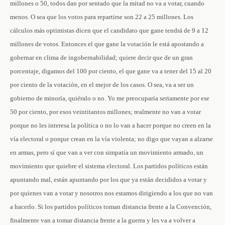
millones o 50, todos dan por sentado que la mitad no va a votar, cuando
menos. O sea que los votos para repartirse son 22 a 25 millones. Los
cálculos más optimistas dicen que el candidato que gane tendrá de 9 a 12
millones de votos. Entonces el que gane la votación le está apostando a
gobernar en clima de ingobernabilidad; quiere decir que de un gran
porcentaje, digamos del 100 por ciento, el que gane va a tener del 15 al 20
por ciento de la votación, en el mejor de los casos. O sea, va a ser un
gobierno de minoría, quiéralo o no. Yo me preocuparía seriamente por ese
50 por ciento, por esos veintitantos millones; realmente no van a votar
porque no les interesa la política o no lo van a hacer porque no creen en la
vía electoral o porque crean en la vía violenta; no digo que vayan a alzarse
en armas, pero sí que van a ver con simpatía un movimiento armado, un
movimiento que quiebre el sistema electoral. Los partidos políticos están
apuntando mal, están apuntando por los que ya están decididos a votar y
por quienes van a votar y nosotros nos estamos dirigiendo a los que no van
a hacerlo. Si los partidos políticos toman distancia frente a la Convención,
finalmente van a tomar distancia frente a la guerra y les va a volver a