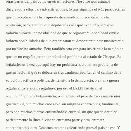
otras partes del país como en otras naciones. Nosotros nos estamos
dirigiendo a ellos para advertirles pues, lo que significa el
NO
, para decirles
que no aceptábamos la propuesta de acuerdos, no aceptábamos la
rendición, pero también que dejábamos ese espacio abierto para que
todavía hubiera una posibilidad de que se organizara la sociedad civil o
hubiera posibilidades de que organizaran su descontento para manifestarlo
por medios no armados. Pero también otra vez para insistirle a la nación de
que era un engaño pretender reducir el problema al estado de Chiapas. Es
señalarles otra vez que aquí hay un problema nacional, un problema de
guerra nacional que se debate en tres caminos, ahorita: en el camino de la
solución pacífica o política, de tránsito a la democracia, o en una guerra
regular entre ejércitos regulares, por eso el EZLN insiste en el
reconocimiento de beligerancia; o el tercero, el peor de los casos, en una
guerra civil, con muchas cabezas o sin ninguna cabeza pues, finalmente,
pero con muchas fuerzas enfrentándose entre sí, sin que quede definida
perfectamente la línea divisoria entre una parte y otra, entre un
contendiente y otro. Nosotros estamos advirtiendo pues al país de eso. Y