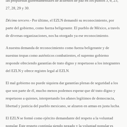
las propuestas gubernamentales de acuerdos de paz en los puntos 5, 6, 25,
27, 28, 29 y 30.
Décimo
tercero
.- Por último, el EZLN demandó su reconocimiento, por
parte del gobierno, como fuerza beligerante. El pueblo de México, a través
de diversas organizaciones, nos ha otorgado ya ese reconocimiento.
A nuestra demanda de reconocimiento como fuerza beligerante y de
nuestras tropas como auténticos combatientes, el supremo gobierno
responde ofreciendo garantías de trato digno y respetuoso a los integrantes
del EZLN y ofrece registro legal al EZLN.
El mal gobierno no puede siquiera dar garantías plenas de seguridad a los
que son parte de él, mucho menos podemos esperar que dé trato digno y
respetuoso a quienes, interpretando los afanes legítimos de democracia,
libertad y justicia del pueblo mexicano, se alzaron en armas en justa lucha.
El EZLN se formó como ejército demandante del respeto a la voluntad
popular. Este respeto continúa siendo negado y la voluntad popular es