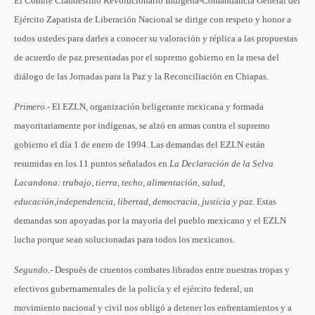
El Comité Clandestino Revolucionario Indígena-Comandancia General del
Ejército Zapatista de Liberación Nacional se dirige con respeto y honor a
todos ustedes para darles a conocer su valoración y réplica a las propuestas
de acuerdo de paz presentadas por el supremo gobierno en la mesa del
diálogo de las Jornadas para la Paz y la Reconciliación en Chiapas.
Primero
.- El EZLN, organización beligerante mexicana y formada
mayoritariamente por indígenas, se alzó en armas contra el supremo
gobierno el día 1 de enero de 1994. Las demandas del EZLN están
resumidas en los 11 puntos señalados en
La
Declaración
de
la
Selva
Lacandona:
trabajo,
tierra,
techo,
alimentación,
salud,
educación,
independencia,
libertad,
democracia,
justicia
y
paz
. Estas
demandas son apoyadas por la mayoría del pueblo mexicano y el EZLN
lucha porque sean solucionadas para todos los mexicanos.
Segundo
.- Después de cruentos combates librados entre nuestras tropas y
efectivos gubernamentales de la policía y el ejército federal, un
movimiento nacional y civil nos obligó a detener los enfrentamientos y a