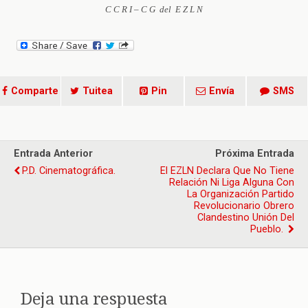
C C R I – C G del E Z L N
Comparte
Tuitea
Pin
Envía
SMS
Entrada Anterior
Próxima Entrada
P.D. Cinematográfica.
El EZLN Declara Que No Tiene
Relación Ni Liga Alguna Con
La Organización Partido
Revolucionario Obrero
Clandestino Unión Del
Pueblo.
Deja una respuesta