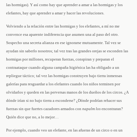
las hormigas). Y así como hay que aprender a amar a las hormigas y los
elefantes, hay que aprender a amar y hacer las revoluciones.
Volviendo a la relación entre las hormigas y los elefantes, a mí no me
convence esa aparente indiferencia que asumen una al paso del otro.
Sospecho una secreta alianza en ese ignorarse mutuamente. Tal vez se
ayudan sin saberlo nosotros; tal vez tras las grandes orejas se esconden las
hormigas por millones, recuperan fuerzas, conspiran y preparan el
contraataque cuando alguna campaña higiénica las ha obligado a un
repliegue táctico; tal vez las hormigas construyen bajo tierra inmensas
galerías para resguardar a los elefantes cuando los niños terminen por
olvidarlos y queden en las perversas manos de los dueños de los circos. ¿A
dónde irían si no bajo tierra a esconderse? ¿Dónde podrían rehacer sus
fuerzas sin que fuertes cazadores armados con
napalm los
encontraran?
Quién dice que no, a lo mejor…
Por ejemplo, cuando veo un elefante, en las afueras de un circo o en un