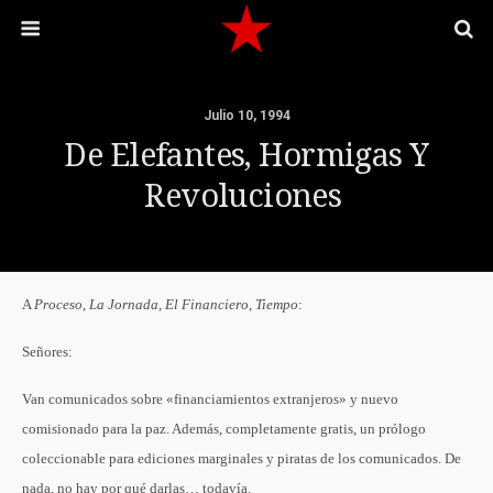
Julio 10, 1994
De Elefantes, Hormigas Y
Revoluciones
A
Proceso
,
La
Jornada
,
El
Financiero
,
Tiempo
:
Señores:
Van comunicados sobre «financiamientos extranjeros» y nuevo
comisionado para la paz. Además, completamente gratis, un prólogo
coleccionable para ediciones marginales y piratas de los comunicados. De
nada, no hay por qué darlas… todavía.