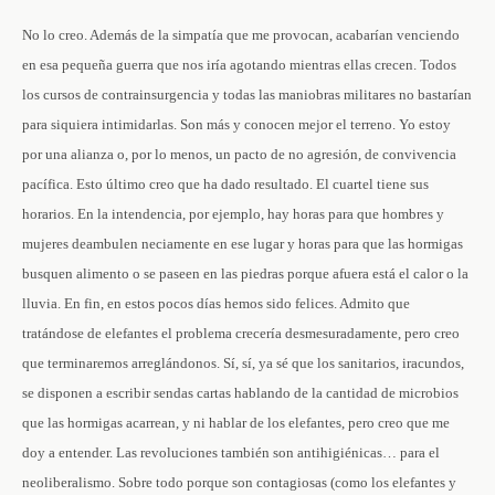
No lo creo. Además de la simpatía que me provocan, acabarían venciendo
en esa pequeña guerra que nos iría agotando mientras ellas crecen. Todos
los cursos de contrainsurgencia y todas las maniobras militares no bastarían
para siquiera intimidarlas. Son más y conocen mejor el terreno. Yo estoy
por una alianza o, por lo menos, un pacto de no agresión, de convivencia
pacífica. Esto último creo que ha dado resultado. El cuartel tiene sus
horarios. En la intendencia, por ejemplo, hay horas para que hombres y
mujeres deambulen neciamente en ese lugar y horas para que las hormigas
busquen alimento o se paseen en las piedras porque afuera está el calor o la
lluvia. En fin, en estos pocos días hemos sido felices. Admito que
tratándose de elefantes el problema crecería desmesuradamente, pero creo
que terminaremos arreglándonos. Sí, sí, ya sé que los sanitarios, iracundos,
se disponen a escribir sendas cartas hablando de la cantidad de microbios
que las hormigas acarrean, y ni hablar de los elefantes, pero creo que me
doy a entender. Las revoluciones también son antihigiénicas… para el
neoliberalismo. Sobre todo porque son contagiosas (como los elefantes y