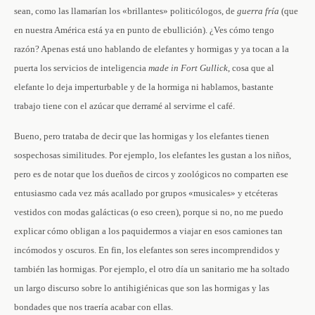
sean, como las llamarían los «brillantes» politicólogos, de
guerra fría
(que
en nuestra América está ya en punto de ebullición). ¿Ves cómo tengo
razón? Apenas está uno hablando de elefantes y hormigas y ya tocan a la
puerta los servicios de inteligencia
made in Fort Gullick
, cosa que al
elefante lo deja imperturbable y de la hormiga ni hablamos, bastante
trabajo tiene con el azúcar que derramé al servirme el café.
Bueno, pero trataba de decir que las hormigas y los elefantes tienen
sospechosas similitudes. Por ejemplo, los elefantes les gustan a los niños,
pero es de notar que los dueños de circos y zoológicos no comparten ese
entusiasmo cada vez más acallado por grupos «musicales» y etcéteras
vestidos con modas galácticas (o eso creen), porque si no, no me puedo
explicar cómo obligan a los paquidermos a viajar en esos camiones tan
incómodos y oscuros. En fin, los elefantes son seres incomprendidos y
también las hormigas. Por ejemplo, el otro día un sanitario me ha soltado
un largo discurso sobre lo antihigiénicas que son las hormigas y las
bondades que nos traería acabar con ellas.