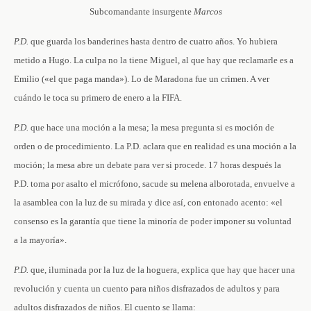
Subcomandante insurgente
Marcos
P.D.
que guarda los banderines hasta dentro de cuatro años. Yo hubiera
metido a Hugo. La culpa no la tiene Miguel, al que hay que reclamarle es a
Emilio («el que paga manda»). Lo de Maradona fue un crimen. A ver
cuándo le toca su primero de enero a la FIFA.
P.D.
que hace una moción a la mesa; la mesa pregunta si es moción de
orden o de procedimiento. La P.D. aclara que en realidad es una moción a la
moción; la mesa abre un debate para ver si procede. 17 horas después la
P.D. toma por asalto el micrófono, sacude su melena alborotada, envuelve a
la asamblea con la luz de su mirada y dice así, con entonado acento: «el
consenso es la garantía que tiene la minoría de poder imponer su voluntad
a la mayoría».
P.D.
que, iluminada por la luz de la hoguera, explica que hay que hacer una
revolución y cuenta un cuento para niños disfrazados de adultos y para
adultos disfrazados de niños. El cuento se llama: