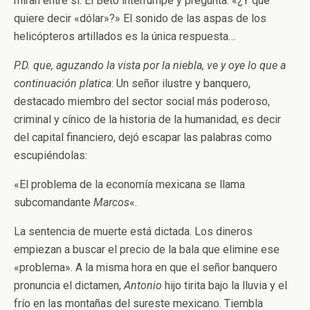
miran entre sí. El Beto interrumpe y pregunta: «¿Y qué
quiere decir «dólar»?» El sonido de las aspas de los
helicópteros artillados es la única respuesta…
P.D. que, aguzando la vista por la niebla, ve y oye lo que a
continuación platica
: Un señor ilustre y banquero,
destacado miembro del sector social más poderoso,
criminal y cínico de la historia de la humanidad, es decir
del capital financiero, dejó escapar las palabras como
escupiéndolas:
«El problema de la economía mexicana se llama
subcomandante
Marcos
«.
La sentencia de muerte está dictada. Los dineros
empiezan a buscar el precio de la bala que elimine ese
«problema». A la misma hora en que el señor banquero
pronuncia el dictamen,
Antonio
hijo tirita bajo la lluvia y el
frío en las montañas del sureste mexicano. Tiembla