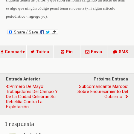
siquiera tienen de partos, y que subir las lomas cargando un tercio de leña
es algo que ningún código penal toma en cuenta («ni algún artículo
periodístico», agrego yo).
Comparte
Tuitea
Pin
Envía
SMS
Entrada Anterior
Próxima Entrada
Primero De Mayo:
Subcomandante Marcos:
Trabajadores Del Campo Y
Sobre Endurecimiento Del
De La Ciudad Celebran Su
Gobierno.
Rebeldía Contra La
Explotación.
1 respuesta