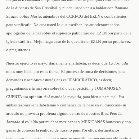
de la diócesis de San Cristóbal, y puede usted venir a hablar con
Ramona
,
Susana
o
Ana María
, miembros del CCRI-CG del EZLN o combatientes
para verificarlo. No crea usted lo que escriben los autodenominados
apologistas de la paz sobre el supuesto patrocinio del EZLN por parte de la
iglesia católica. Mejor haga caso de lo que dice el EZLN por su propia voz
o pregúntenos.
Nuestro ejército es mayoritariamente analfabeta, es decir que
La Jornada
no es muy leída por estas tierras. El proceso de toma de decisiones para
demandas y acciones estratégicas es DEMOCRÁTICO, es decir,
preguntamos a la mayoría sobre tal o cual petición y TOMAMOS EN
CUENTA esa opinión. Acá manda la mayoría, para bien o para mal. Por
ambas razones -analfabetismo y confianza de la base en su dirección- su
artículo no provoca problema alguno dentro de nuestras filas. Pero
La
Jornada
sí es leída por muchos mexicanos y MEXICANAS honestos y con
ganas de conocer la realidad de nuestro país. Por ellos, destinatarios
verdaderos de nuestra palabra y nuestro empeño, es que me veo obligado a