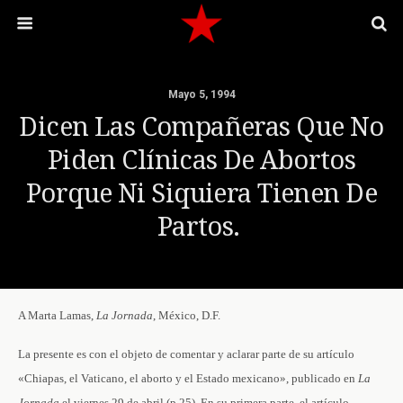
Mayo 5, 1994
Dicen Las Compañeras Que No
Piden Clínicas De Abortos
Porque Ni Siquiera Tienen De
Partos.
A Marta Lamas,
La Jornada
, México, D.F.
La presente es con el objeto de comentar y aclarar parte de su artículo
«Chiapas, el Vaticano, el aborto y el Estado mexicano», publicado en
La
Jornada
el viernes 29 de abril (p.25). En su primera parte, el artículo