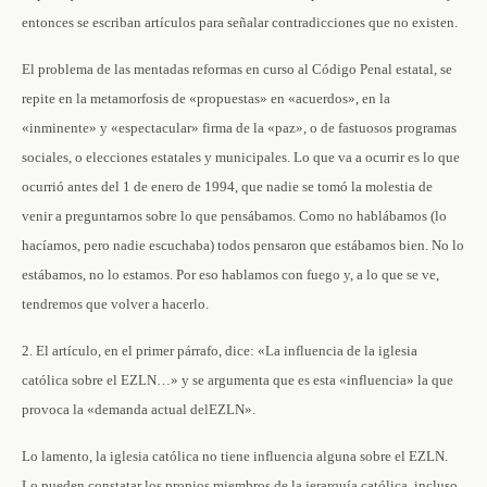
entonces se escriban artículos para señalar contradicciones que no existen.
El problema de las mentadas reformas en curso al Código Penal estatal, se
repite en la metamorfosis de «propuestas» en «acuerdos», en la
«inminente» y «espectacular» firma de la «paz», o de fastuosos programas
sociales, o elecciones estatales y municipales. Lo que va a ocurrir es lo que
ocurrió antes del 1 de enero de 1994, que nadie se tomó la molestia de
venir a preguntarnos sobre lo que pensábamos. Como no hablábamos (lo
hacíamos, pero nadie escuchaba) todos pensaron que estábamos bien. No lo
estábamos, no lo estamos. Por eso hablamos con fuego y, a lo que se ve,
tendremos que volver a hacerlo.
2. El artículo, en el primer párrafo, dice: «La influencia de la iglesia
católica sobre el EZLN…» y se argumenta que es esta «influencia» la que
provoca la «demanda actual delEZLN».
Lo lamento, la iglesia católica no tiene influencia alguna sobre el EZLN.
Lo pueden constatar los propios miembros de la jerarquía católica, incluso