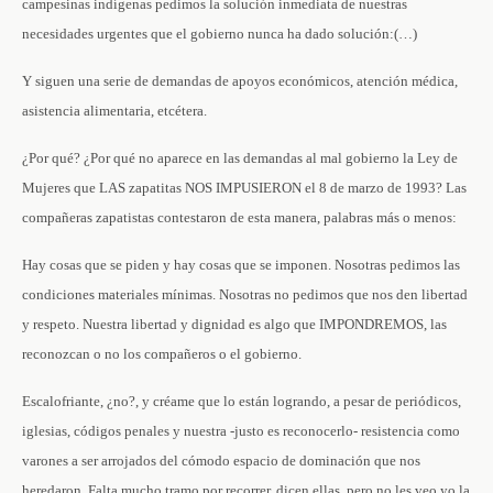
campesinas indígenas pedimos la solución inmediata de nuestras
necesidades urgentes que el gobierno nunca ha dado solución:(…)
Y siguen una serie de demandas de apoyos económicos, atención médica,
asistencia alimentaria, etcétera.
¿Por qué? ¿Por qué no aparece en las demandas al mal gobierno la Ley de
Mujeres que LAS zapatitas NOS IMPUSIERON el 8 de marzo de 1993? Las
compañeras zapatistas contestaron de esta manera, palabras más o menos:
Hay cosas que se piden y hay cosas que se imponen. Nosotras pedimos las
condiciones materiales mínimas. Nosotras no pedimos que nos den libertad
y respeto. Nuestra libertad y dignidad es algo que IMPONDREMOS, las
reconozcan o no los compañeros o el gobierno.
Escalofriante, ¿no?, y créame que lo están logrando, a pesar de periódicos,
iglesias, códigos penales y nuestra -justo es reconocerlo- resistencia como
varones a ser arrojados del cómodo espacio de dominación que nos
heredaron. Falta mucho tramo por recorrer, dicen ellas, pero no les veo yo la