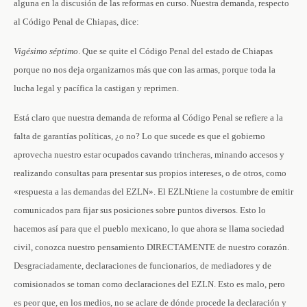
alguna en la discusión de las reformas en curso. Nuestra demanda, respecto
al Código Penal de Chiapas, dice:
Vigésimo séptimo
. Que se quite el Código Penal del estado de Chiapas
porque no nos deja organizarnos más que con las armas, porque toda la
lucha legal y pacífica la castigan y reprimen.
Está claro que nuestra demanda de reforma al Código Penal se refiere a la
falta de garantías políticas, ¿o no? Lo que sucede es que el gobierno
aprovecha nuestro estar ocupados cavando trincheras, minando accesos y
realizando consultas para presentar sus propios intereses, o de otros, como
«respuesta a las demandas del EZLN». El EZLNtiene la costumbre de emitir
comunicados para fijar sus posiciones sobre puntos diversos. Esto lo
hacemos así para que el pueblo mexicano, lo que ahora se llama sociedad
civil, conozca nuestro pensamiento DIRECTAMENTE de nuestro corazón.
Desgraciadamente, declaraciones de funcionarios, de mediadores y de
comisionados se toman como declaraciones del EZLN. Esto es malo, pero
es peor que, en los medios, no se aclare de dónde procede la declaración y