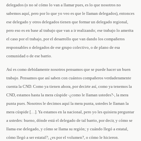
delegados (o no sé cómo lo van a llamar pues, es lo que nosotros no
sabemos aquí, pero por lo que yo veo es que le llaman delegados), entonces
ese delegado y otros delegados tienen que formar un delegado regional,
pero eso es en base al trabajo que van a ir realizando; ese trabajo lo amerita
el caso por el trabajo, por el desarrollo que van dando los compañeros
responsables o delegados de ese grupo colectivo, o de plano de esa
comunidad o de ese barrio.
Así es como debidamente nosotros pensamos que se puede hacer un buen
trabajo. Pensamos que así saben con cuántos compañeros verdaderamente
cuenta la CND. Como ya tienen ahora, por decirte así, como ya tenemos la
CND, estamos hasta la mera cúspide -¿como le llaman ustedes?-, la mera
punta pues. Nosotros le decimos aquí la mera punta, ustedes le llaman la
mera cúspide […]. Ya estamos en la nacional, pero yo les quisiera preguntar
a ustedes: bueno, dónde está el delegado de tal barrio, por decir, y cómo se
llama ese delegado, y cómo se llama su región; y cuándo llegó a estatal,
cómo llegó a ser estatal?; ¿es por el volumen?, o cómo le hicieron.