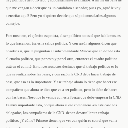
hay políticos del otro lado y supuestamente avanzados. A mí me da pena de
que me vengan a decir que es un candidato a senador, pues yo, ¿qué le voy
a enseñar aquí? Pero yo sí quiero decirle que sí podemos darles algunos
consejos.
Para nosotros, el ejército zapatista, el ser político no es el que hablemos, es
lo que hacemos; ésa es la salida política. Y con razón algunos dicen que
nosotros sí, que le preguntan al subcomandante
Marcos
que en dónde está
el cuadro político, que por esto y por el otro; entonces el cuadro político
está en el comité. Entonces nosotros decimos que el trabajo político es lo
que se realiza sobre las bases, y con razón la CND debe hacer trabajo de
base, que eso es lo importante. Y ese trabajo ahora lo tiene que hacer ese
compañero que ahora se dice que va a ser político, pero lo debe de hacer
con las bases. Nosotros lo vemos con esta fuerza que debe empezar la CND.
Es muy importante esto, porque ahora sí ese compañero -en este caso los
delegados, los compañeros de la CND- deben desarrollar un trabajo
político. ¿Y cómo? Primero tienen que ver con quién es con el que van a