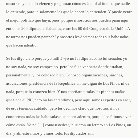
nosotros- y cuando vienen y preguntan cómo está aquí al fondo, que nadie
lo entiende, porque solamente los que lo hacen lo entienden. Y puede venir
el mejor político que haya, pues, porque a nosotros nos pueden parar aquí
entre los 500 diputados federales, entre los 60 del Congreso de la Unión. A
nosotros nos pueden parar ahí y nosotros les decimos todas sus babosadas
que hacen adentro.
Se los digo claro porque yo milité ‑yo no fui diputado, no fui senador, yo
no soy nada, yo soy campesino‑ pero los fui a ver hasta donde estaban,
personalmente, y los conozco bien. Conozco organizaciones, uniones,
asociaciones, presidencia de la República, ni me digan de Los Pinos, ni de
nada, porque lo conozco bien. Y nos enseñaron todas las pinches mañas
que tiene el PRI, pero no las aprendimos, pero aquí somos expertos en eso y
de esos tenemos cuidado; pero les decimos claro que nosotros sí nos
conocemos todas las babosadas que hacen adentro, porque los fuimos a ver
cómo están. Yo no […] como ustedes y pusieron un letrero en Los Pinos, un
día, y ahí estuvimos y vimos todo, los diputados ahí.