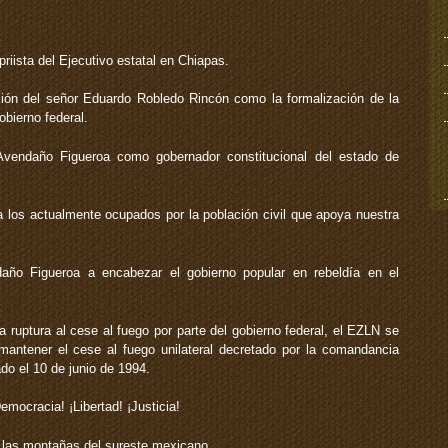
priista del Ejecutivo estatal en Chiapas.
ión del señor Eduardo Robledo Rincón como la formalización de la
obierno federal.
vendaño Figueroa como gobernador constitucional del estado de
a a los actualmente ocupados por la población civil que apoya nuestra
daño Figueroa a encabezar el gobierno popular en rebeldía en el
a ruptura al cese al fuego por parte del gobierno federal, el EZLN se
antener el cese al fuego unilateral decretado por la comandancia
ado el 10 de junio de 1994.
emocracia! ¡Libertad! ¡Justicia!
las montañas del sureste mexicano