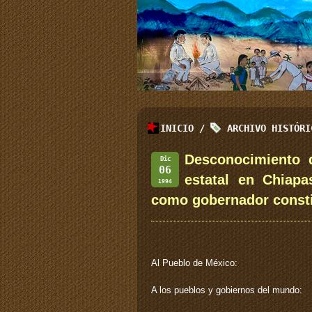
INICIO
/
ARCHIVO HISTÓR
Desconocimiento d
Dic
06
estatal en Chiap
1994
como gobernador consti
Al Pueblo de México:
A los pueblos y gobiernos del mundo: