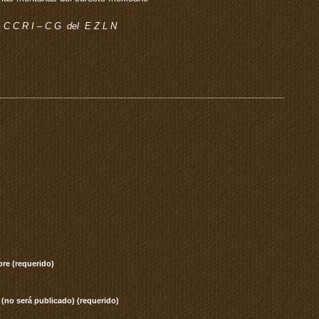
C C R I – C G del E Z L N
re (requerido)
 (no será publicado) (requerido)