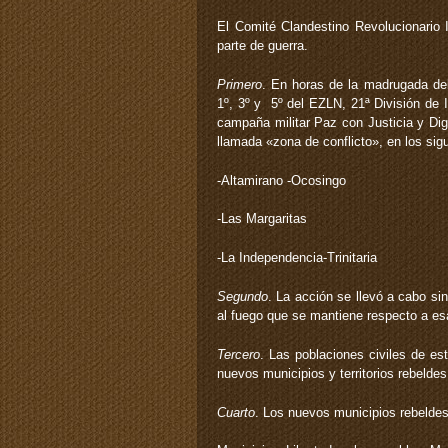
El Comité Clandestino Revolucionario
parte de guerra.
Primero
. En horas de la madrugada del
1º, 3º y 5º del EZLN, 21ª División de 
campaña militar Paz con Justicia y Dig
llamada «zona de conflicto», en los sig
-Altamirano -Ocosingo
-Las Margaritas
-La Independencia-Trinitaria
Segundo
. La acción se llevó a cabo si
al fuego que se mantiene respecto a es
Tercero
. Las poblaciones civiles de es
nuevos municipios y territorios rebelde
Cuarto
. Los nuevos municipios rebeldes