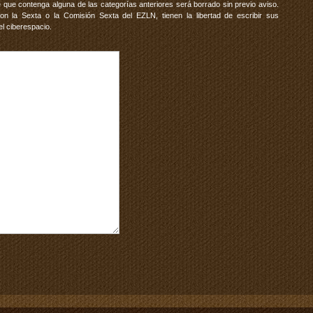
 que contenga alguna de las categorías anteriores será borrado sin previo aviso.
 la Sexta o la Comisión Sexta del EZLN, tienen la libertad de escribir sus
el ciberespacio.