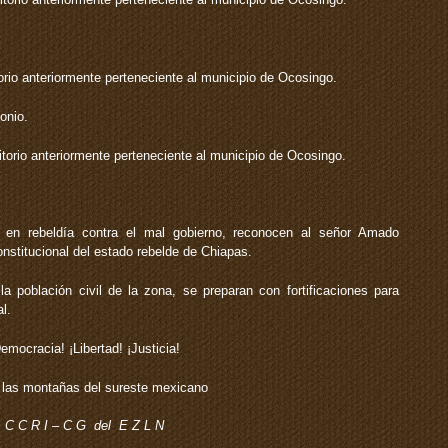
orio anteriormente perteneciente al municipio de Ocosingo.
onio.
itorio anteriormente perteneciente al municipio de Ocosingo.
 en rebeldía contra el mal gobierno, reconocen al señor Amado
stitucional del estado rebelde de Chiapas.
la población civil de la zona, se preparan con fortificaciones para
l.
emocracia! ¡Libertad! ¡Justicia!
las montañas del sureste mexicano
C C R I – C G del E Z L N