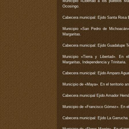
Municipio «Libertad a los pueblos May
Ocosingo.
Cabecera municipal: Ejido Santa Rosa 
Municipio «San Pedro de Michoacán». 
Margaritas.
Cabecera municipal: Ejido Guadalupe T
Municipio «Tierra y Libertad». En el
Margaritas, Independencia y Trinitaria.
Cabecera municipal: Ejido Amparo Agua
Municipio de «Maya». En el territorio a
Cabecera municipal Ejido Amador Hern
Municipio de «Francisco Gómez». En el t
Cabecera municipal: Ejido La Garrucha.
Municipio de «Flores Magón». En el terr