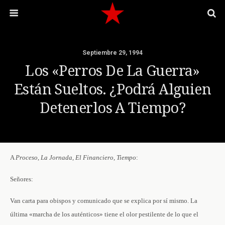
Septiembre 29, 1994
Los «perros De La Guerra»
Están Sueltos. ¿Podrá Alguien
Detenerlos A Tiempo?
A
Proceso
,
La
Jornada
,
El
Financiero
,
Tiempo
:
Señores:
Van carta para obispos y comunicado que se explica por sí mismo. La
última «marcha de los auténticos» tiene el olor pestilente de lo que el