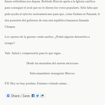
futuro robledista nos depara. Robledo Rincón apela a la Iglesia católica
para conseguir el aval que no le dieron los votos populares. Sólo falta que
pida ayuda al ejército norteamericano para que, como Endara en Panamá, le
den posesión del gobierno de esta otra república bananera llamada
Chiapas.
Los «perros de la guerra» están sueltos. ¿Podrá alguien detenerlos a
tiempo?
Vale. Salud y comprensión para lo que sigue…
Desde las montañas del sureste mexicano
Subcomandante insurgente
Marcos
.
P.D. Hoy no hay posdata. Estamos velando armas…