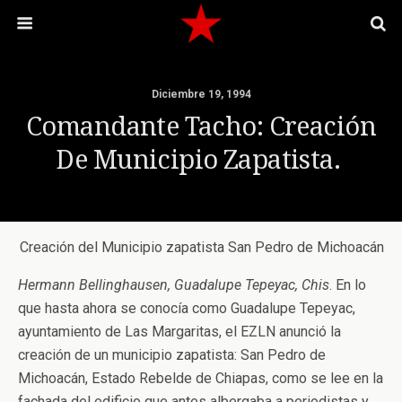
Diciembre 19, 1994
Comandante Tacho: Creación
De Municipio Zapatista.
Creación del Municipio zapatista San Pedro de Michoacán
Hermann Bellinghausen, Guadalupe Tepeyac, Chis
. En lo
que hasta ahora se conocía como Guadalupe Tepeyac,
ayuntamiento de Las Margaritas, el EZLN anunció la
creación de un municipio zapatista: San Pedro de
Michoacán, Estado Rebelde de Chiapas, como se lee en la
fachada del edificio que antes albergaba a periodistas y