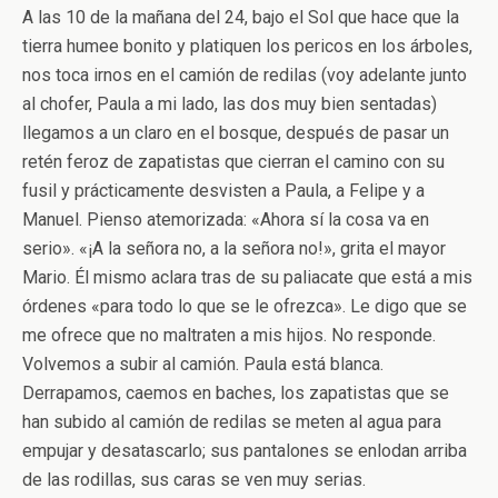
A las 10 de la mañana del 24, bajo el Sol que hace que la
tierra humee bonito y platiquen los pericos en los árboles,
nos toca irnos en el camión de redilas (voy adelante junto
al chofer, Paula a mi lado, las dos muy bien sentadas)
llegamos a un claro en el bosque, después de pasar un
retén feroz de zapatistas que cierran el camino con su
fusil y prácticamente desvisten a Paula, a Felipe y a
Manuel. Pienso atemorizada: «Ahora sí la cosa va en
serio». «¡A la señora no, a la señora no!», grita el mayor
Mario. Él mismo aclara tras de su paliacate que está a mis
órdenes «para todo lo que se le ofrezca». Le digo que se
me ofrece que no maltraten a mis hijos. No responde.
Volvemos a subir al camión. Paula está blanca.
Derrapamos, caemos en baches, los zapatistas que se
han subido al camión de redilas se meten al agua para
empujar y desatascarlo; sus pantalones se enlodan arriba
de las rodillas, sus caras se ven muy serias.