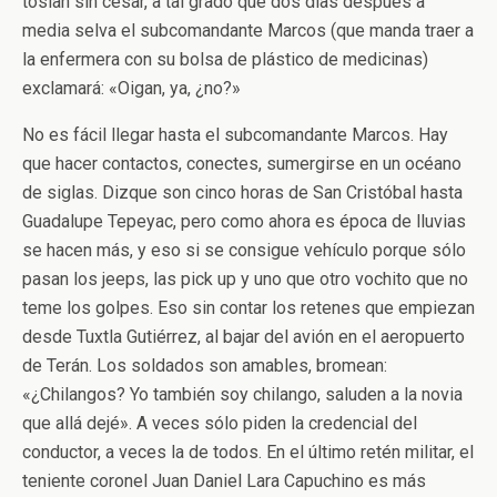
tosían sin cesar, a tal grado que dos días después a
media selva el subcomandante Marcos (que manda traer a
la enfermera con su bolsa de plástico de medicinas)
exclamará: «Oigan, ya, ¿no?»
No es fácil llegar hasta el subcomandante Marcos. Hay
que hacer contactos, conectes, sumergirse en un océano
de siglas. Dizque son cinco horas de San Cristóbal hasta
Guadalupe Tepeyac, pero como ahora es época de lluvias
se hacen más, y eso si se consigue vehículo porque sólo
pasan los jeeps, las pick up y uno que otro vochito que no
teme los golpes. Eso sin contar los retenes que empiezan
desde Tuxtla Gutiérrez, al bajar del avión en el aeropuerto
de Terán. Los soldados son amables, bromean:
«¿Chilangos? Yo también soy chilango, saluden a la novia
que allá dejé». A veces sólo piden la credencial del
conductor, a veces la de todos. En el último retén militar, el
teniente coronel Juan Daniel Lara Capuchino es más