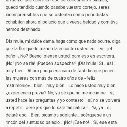
quedó tendido cuando pasaba vuestro cortejo, seres
incomprensibles que se ostentan como periodistas
cohabitan ahora el palacio que a vuesa beldad y comitiva
hemos destinado.
Disimule, mi dulce dama, haga como que nada ocurre, diga
que la flor que le mando la encontró usted en… en… ¡el
baño! ¿No? Bueno, piense usted, para eso es escritora.
¡No! ¡No se ría! ¡Pueden sospechar! ¡Disimule! Sí… así…
muy bien… Ahora ponga esa cara de fastidio que ponen
las mujeres con más de cuatro años de «feliz
matrimonio»… bien… muy bien… Lo hace usted muy bien…
¿experiencia previa? No, ya sé que no me incumbe… sí,
usted hace las preguntas y yo contesto… sí, no se volverá
a repetir… pero ¡es que le sale tan natural!… Ya, ya… sí,
dejaré eso… Bien, sigamos adelante… acérquese a un
rincón del suntuoso palacio… ¡No! ¡Ese no!… Sí, ése está