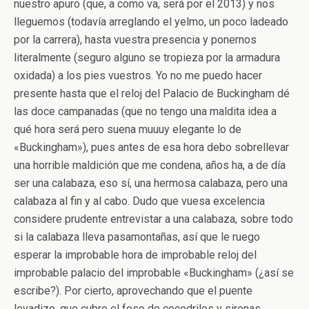
nuestro apuro (que, a como va, será por el 2013) y nos
lleguemos (todavía arreglando el yelmo, un poco ladeado
por la carrera), hasta vuestra presencia y ponernos
literalmente (seguro alguno se tropieza por la armadura
oxidada) a los pies vuestros. Yo no me puedo hacer
presente hasta que el reloj del Palacio de Buckingham dé
las doce campanadas (que no tengo una maldita idea a
qué hora será pero suena muuuy elegante lo de
«Buckingham»), pues antes de esa hora debo sobrellevar
una horrible maldición que me condena, años ha, a de día
ser una calabaza, eso sí, una hermosa calabaza, pero una
calabaza al fin y al cabo. Dudo que vuesa excelencia
considere prudente entrevistar a una calabaza, sobre todo
si la calabaza lleva pasamontañas, así que le ruego
esperar la improbable hora de improbable reloj del
improbable palacio del improbable «Buckingham» (¿así se
escribe?). Por cierto, aprovechando que el puente
levadizo, que cubre el foso de cocodrilos y sirenas,