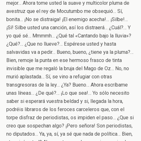
mejor… Ahora tome usted la suave y multicolor pluma de
avestruz que el rey de Mocutumbo me obsequió… Sí,
bonita… ¡No se distraiga! ¡El enemigo acecha!… ¡Silbe!…
¡Sí! Silbe usted una canción, así los distraerá… ¿Cuál?… Y
yo qué sé… Mmmmh… ¿Qué tal «Cantando bajo la lluvia»?
¿Qué?… ¿Que no llueve?… Espérese usted y hasta
salvavidas va a pedir… Bueno, bueno, ¿tiene ya la pluma?…
Bien, remoje la punta en ese hermoso frasco de tinta
invisible que me regaló la bruja del Mago de Oz… No, no
murió aplastada… Sí, se vino a refugiar con otras
transgresoras de la ley… ¿Ya? Bueno… Ahora escríbame
unas líneas… ¿De qué?… ¡Lo que sea!… Yo sólo necesito
saber si esperará vuestra beldad y si, llegada la hora,
podréis libraros de los feroces carceleros que, con el
torpe disfraz de periodistas, os impiden el paso… ¿Que si
creo que sospechan algo? ¡Pero señora! Son periodistas,
no diputados… Ya, ya, sí, ya sé que nada de política… Bien,