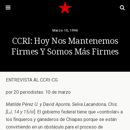
Marzo 10, 1994
CCRI: Hoy Nos Mantenemos
Firmes Y Somos Más Firmes
ENTREVISTA AL CCRI-CG
por 20 periodistas. 10 de marzo
Matilde Pérez U. y David Aponte,
Selva Lacandona, Chis.
[LJ, 14 y 15/iii
]. El gobierno federal tiene que «controlar» a
los finqueros y ganaderos de Chiapas porque se están
convirtiendo en un obstáculo para el proceso de