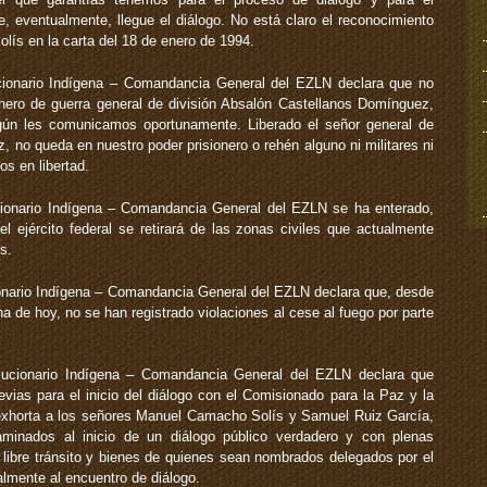
, eventualmente, llegue el diálogo. No está claro el reconocimiento
ís en la carta del 18 de enero de 1994.
cionario Indígena – Comandancia General del EZLN declara que no
ionero de guerra general de división Absalón Castellanos Domínguez,
egún les comunicamos oportunamente. Liberado el señor general de
 no queda en nuestro poder prisionero o rehén alguno ni militares ni
os en libertad.
cionario Indígena – Comandancia General del EZLN se ha enterado,
 ejército federal se retirará de las zonas civiles que actualmente
s.
onario Indígena – Comandancia General del EZLN declara que, desde
ha de hoy, no se han registrado violaciones al cese al fuego por parte
lucionario Indígena – Comandancia General del EZLN declara que
evias para el inicio del diálogo con el Comisionado para la Paz y la
 exhorta a los señores Manuel Camacho Solís y Samuel Ruiz García,
aminados al inicio de un diálogo público verdadero y con plenas
d, libre tránsito y bienes de quienes sean nombrados delegados por el
lmente al encuentro de diálogo.