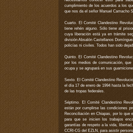
cumplimiento de los acuerdos a los que
que nos da el señor Manuel Camacho Sol
Cuarto. El Comité Clandestino Revolu
tiene rehén alguno. Sólo tiene al pris
cuya liberación está ya en trámite s
división Absalón Castellanos Domínguez,
policías ni civiles. Todos han sido dejad
Quinto. El Comité Clandestino Revolu
por los medios de comunicación, que el
ocupa y se agrupará en sus guarnicione
Sexto. El Comité Clandestino Revoluci
el día 17 de enero de 1994 hasta la fec
de las tropas federales.
Séptimo. El Comité Clandestino Revo
están por cumplirse las condiciones pr
Reconciliación en Chiapas, por lo que
para que se inicien los trabajos enc
garantías de respeto a la vida, liberta
CCRI-CG del EZLN, para asistir persona