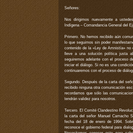
Señores:
Nos dirigimos nuevamente a ustedes
Indígena – Comandancia General del Ejér
Primero. No hemos recibido aún comuni
lo que seguimos sin poder manifestarn
contenido de la «Ley de Amnistía» no e
lleve a una solución política justa a
seguiremos adelante con el proceso de
iniciar el diálogo. Si no es una condició
continuaremos con el proceso de diálog
Segundo. Después de la carta del señ
recibido ninguna otra comunicación esc
recordamos que sólo las comunicacione
tendrán validez para nosotros.
Tercero. El Comité Clandestino Revolu
la carta del señor Manuel Camacho So
fecha del 18 de enero de 1994. Sobr
reconoce el gobierno federal para dial
Necesitamos conocer esto para sabe