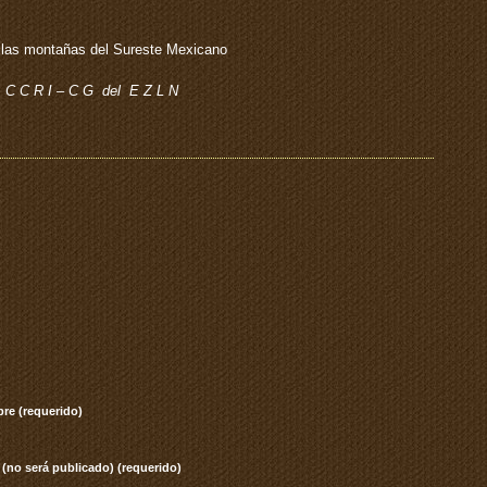
las montañas del Sureste Mexicano
C C R I – C G del E Z L N
re (requerido)
 (no será publicado) (requerido)