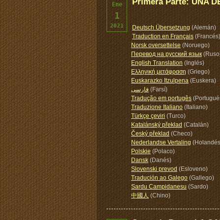
Primera Parte: UNA
Ene
1
2021
Deutsch Übersetzung
(Alemán)
Traduction en Français
(Francés
Norsk oversettelse
(Noruego)
Перевод на русский язык
(Ruso
English Translation
(Inglés)
Ελληνική μετάφραση
(Griego)
Euskarazko Itzulpena
(Euskera)
فارسی
(Farsí)
Tradução em portugês
(Portugué
Traduzione Italiano
(Italiano)
Türkçe çeviri
(Turco)
Katalánský překlad
(Catalán)
Český překlad
(Checo)
Nederlandse Vertaling
(Holandés
Polskie
(Polaco)
Dansk
(Danés)
Slovenski prevod
(Esloveno)
Tradución ao Galego
(Gallego)
Sardu Campidanesu
(Sardo)
中國人
(Chino)