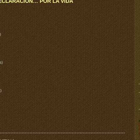
 DECLARACIÓN… POR LA VIDA
)
)
s)
)