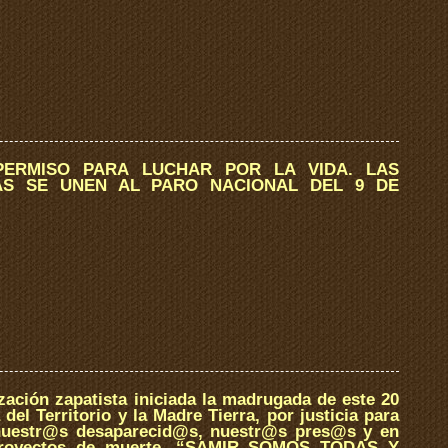
PERMISO PARA LUCHAR POR LA VIDA. LAS
AS SE UNEN AL PARO NACIONAL DEL 9 DE
zación zapatista iniciada la madrugada de este 20
del Territorio y la Madre Tierra, por justicia para
uestr@s desaparecid@s, nuestr@s pres@s y en
proyectos de muerte. “SAMIR SOMOS TODAS Y