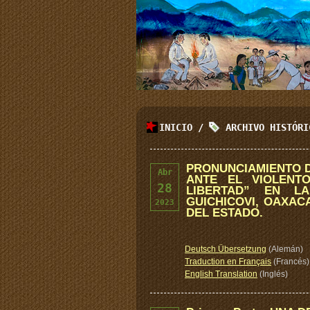
INICIO
/
ARCHIVO HISTÓR
PRONUNCIAMIENTO D
Abr
ANTE EL VIOLENT
28
LIBERTAD” EN L
GUICHICOVI, OAXAC
2023
DEL ESTADO.
Deutsch Übersetzung
(Alemán)
Traduction en Français
(Francés)
English Translation
(Inglés)