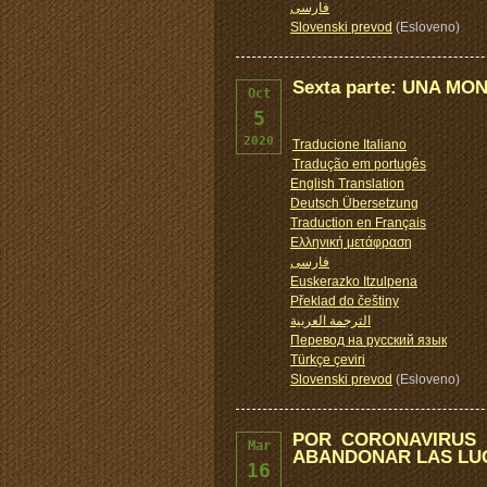
فارسی
Slovenski prevod
(Esloveno)
Sexta parte: UNA M
Oct
5
2020
Traducione Italiano
Tradução em portugês
English Translation
Deutsch Übersetzung
Traduction en Français
Ελληνική μετάφραση
فارسی
Euskerazko Itzulpena
Překlad do češtiny
الترجمة العربية
Перевод на русский язык
Türkçe çeviri
Slovenski prevod
(Esloveno)
POR CORONAVIRUS 
Mar
ABANDONAR LAS LU
16