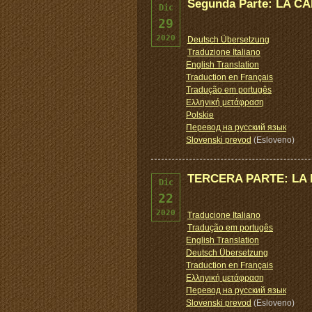
Segunda Parte: LA C
Dic
29
2020
Deutsch Übersetzung
Traduzione Italiano
English Translation
Traduction en Français
Tradução em portugês
Ελληνική μετάφραση
Polskie
Перевод на русский язык
Slovenski prevod
(Esloveno)
TERCERA PARTE: LA 
Dic
22
2020
Traducione Italiano
Tradução em portugês
English Translation
Deutsch Übersetzung
Traduction en Français
Ελληνική μετάφραση
Перевод на русский язык
Slovenski prevod
(Esloveno)