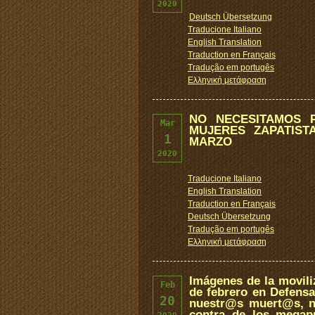
2020
Deutsch Übersetzung
Traducione Italiano
English Translation
Traduction en Français
Tradução em portugês
Ελληνική μετάφραση
NO NECESITAMOS 
Mar
MUJERES ZAPATIST
1
MARZO
2020
Traducione Italiano
English Translation
Traduction en Français
Deutsch Übersetzung
Tradução em portugês
Ελληνική μετάφραση
Imágenes de la movili
Feb
de febrero en Defensa 
20
nuestr@s muert@s, n
contra de los mega