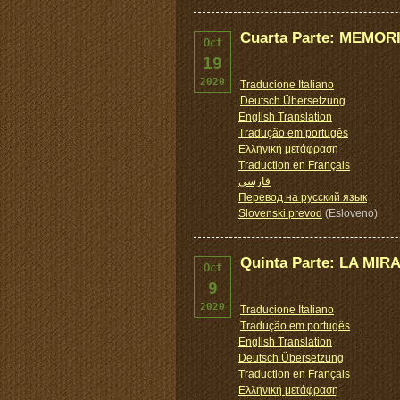
Cuarta Parte: MEMO
Oct
19
2020
Traducione Italiano
Deutsch Übersetzung
English Translation
Tradução em portugês
Ελληνική μετάφραση
Traduction en Français
فارسی
Перевод на русский язык
Slovenski prevod
(Esloveno)
Quinta Parte: LA MI
Oct
9
2020
Traducione Italiano
Tradução em portugês
English Translation
Deutsch Übersetzung
Traduction en Français
Ελληνική μετάφραση