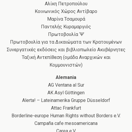
Αλίκη Πετροπούλου
Κοινωνικός Χώρος Αντίβαρο
Μαρίνα Τσαμουρά
Παντελής Κυραμαργιός
Πρωτοβουλία ‘Ψ’
Πρωτοβουλία για τα Δικαιώματα των Κρατουμένων
Συνεργατικές εκδόσεις και βιβλιοπωλείο Ακυβέρνητες
Ταξική Αντεπίθεση (ομάδα Αναρχικών και
Κομμουνιστών)
Alemania
AG Ventana al Sur
AK Asyl Göttingen
Alerta! – Lateinamerika Gruppe Düsseldorf
Attac Frankfurt
Borderline-europe Human Rights without Borders e.V.
Campaña cafe mesoamericana
Carea e.V.