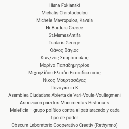
Iliana Fokianaki
Michalis Christodoulou
Michele Mavropulos, Kavala
NoBorders Greece
St.MamasAntifa
Tsakiris George
Θάνος Βάγιας
Κων/νος Σπυρόπουλος
Μαρίνα Παπαδημητρίου
Μιχαηλίδου Ελπιδα Εκπαιδευτικός
Νίκος Μουρτασάγας
Παναγιώτα Κ.
Asamblea Ciudadana Abierta de Vari-Voula-Vouliagmeni
Asociación para los Μonumentos Ηistóricos
Maleficia – grupo político contra el patriaracado y cada
tipo de poder
Obscura Laboratorio Cooperativo Creativ (Rethymno)