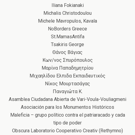
Iliana Fokianaki
Michalis Christodoulou
Michele Mavropulos, Kavala
NoBorders Greece
St.MamasAntifa
Tsakiris George
Θάνος Βάγιας
Κων/νος Σπυρόπουλος
Μαρίνα Παπαδημητρίου
Μιχαηλίδου Ελπιδα Εκπαιδευτικός
Νίκος Μουρτασάγας
Παναγιώτα Κ.
Asamblea Ciudadana Abierta de Vari-Voula-Vouliagmeni
Asociación para los Μonumentos Ηistóricos
Maleficia – grupo político contra el patriaracado y cada
tipo de poder
Obscura Laboratorio Cooperativo Creativ (Rethymno)