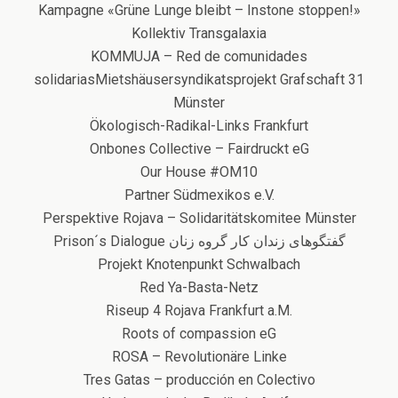
Kampagne «Grüne Lunge bleibt – Instone stoppen!»
Kollektiv Transgalaxia
KOMMUJA – Red de comunidades
solidariasMietshäusersyndikatsprojekt Grafschaft 31
Münster
Ökologisch-Radikal-Links Frankfurt
Onbones Collective – Fairdruckt eG
Our House #OM10
Partner Südmexikos e.V.
Perspektive Rojava – Solidaritätskomitee Münster
Prison´s Dialogue گفتگوهای زندان کار گروه زنان
Projekt Knotenpunkt Schwalbach
Red Ya-Basta-Netz
Riseup 4 Rojava Frankfurt a.M.
Roots of compassion eG
ROSA – Revolutionäre Linke
Tres Gatas – producción en Colectivo