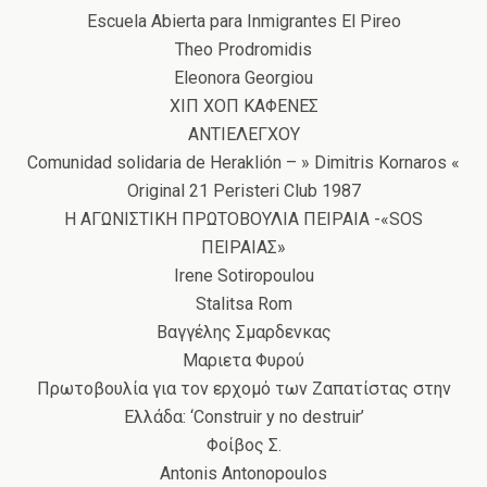
Escuela Abierta para Inmigrantes El Pireo
Theo Prodromidis
Eleonora Georgiou
ΧΙΠ ΧΟΠ ΚΑΦΕΝΕΣ
ANTIΕΛΕΓΧΟΥ
Comunidad solidaria de Heraklión – » Dimitris Kornaros «
Original 21 Peristeri Club 1987
Η ΑΓΩΝΙΣΤΙΚΗ ΠΡΩΤΟΒΟΥΛΙΑ ΠΕΙΡΑΙΑ -«SOS
ΠΕΙΡΑΙΑΣ»
Irene Sotiropoulou
Stalitsa Rom
Βαγγέλης Σμαρδενκας
Μαριετα Φυρού
Πρωτοβουλία για τον ερχομό των Ζαπατίστας στην
Ελλάδα: ‘Construir y no destruir’
Φοίβος Σ.
Antonis Antonopoulos