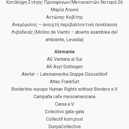
Κατάληψη Στέγης Προσφύγων/Μεταναστών Νοταρά 26
Μαρία Λουκα
Αντώνης Κοβίτης
Ανεμόμυλος – ανοιχτή περιβαλλοντική συνέλευση
Λιβαδειάς (Molino de Viento – abierto asamblea del
ambiente, Levadia)
Alemania
AG Ventana al Sur
AK Asyl Göttingen
Alerta! – Lateinamerika Gruppe Düsseldorf
Attac Frankfurt
Borderline-europe Human Rights without Borders e.V.
Campaña cafe mesoamericana
Carea e.V.
Colectivo gata-gata
Collectif kom.post
DunyaCollective