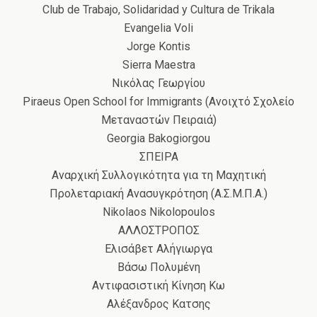
Club de Trabajo, Solidaridad y Cultura de Trikala
Evangelia Voli
Jorge Kontis
Sierra Maestra
Νικόλας Γεωργίου
Piraeus Open School for Immigrants (Ανοιχτό Σχολείο
Μεταναστών Πειραιά)
Georgia Bakogiorgou
ΣΠΕΙΡΑ
Αναρχική Συλλογικότητα για τη Μαχητική
Προλεταριακή Ανασυγκρότηση (Α.Σ.Μ.Π.Α.)
Nikolaos Nikolopoulos
ΑΛΛΟΣΤΡΟΠΟΣ
Ελισάβετ Αλήγιωργα
Βάσω Πολυμένη
Αντιφασιστική Κίνηση Κω
Αλέξανδρος Κατσης