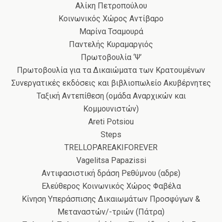
Αλίκη Πετροπούλου
Κοινωνικός Χώρος Αντίβαρο
Μαρίνα Τσαμουρά
Παντελής Κυραμαργιός
Πρωτοβουλία ‘Ψ’
Πρωτοβουλία για τα Δικαιώματα των Κρατουμένων
Συνεργατικές εκδόσεις και βιβλιοπωλείο Ακυβέρνητες
Ταξική Αντεπίθεση (ομάδα Αναρχικών και
Κομμουνιστών)
Areti Potsiou
Steps
TRELLOPAREAKIFOREVER
Vagelitsa Papazissi
Αντιφασιστική δράση Ρεθύμνου (αδρε)
Ελεύθερος Κοινωνικός Χώρος Φαβέλα
Κίνηση Υπεράσπισης Δικαιωμάτων Προσφύγων &
Μεταναστών/-τριών (Πάτρα)