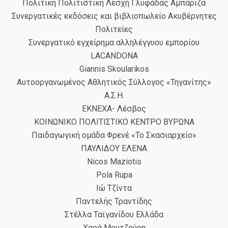
Πολιτική Πολιτιστική Λέσχη Γλυφάδας Αμπάριζα
Συνεργατικές εκδόσεις και βιβλιοπωλείο Ακυβέρνητες
Πολιτείες
Συνεργατικό εγχείρημα αλληλέγγυου εμπορίου
LACANDONA
Giannis Skoularikos
Αυτοοργανωμένος Αθλητικός Σύλλογος «Τηγανίτης»
Α.Σ.Η.
ΕΚΝΕΧΑ- Λέσβος
ΚΟΙΝΩΝΙΚΟ ΠΟΛΙΤΙΣΤΙΚΟ ΚΕΝΤΡΟ ΒΥΡΩΝΑ
Παιδαγωγική ομάδα Φρενέ «Το Σκασιαρχείο»
ΠΑΥΛΙΔΟΥ ΕΛΕΝΑ
Nicos Maziotis
Pola Rupa
Ιώ Τζίντα
Παντελής Τραντίδης
Στέλλα Ταϊγανίδου Ελλάδα
Χαρά Μουτζούρη