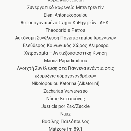
Συνεργατικό καφενείο Μπεντρεντίν
Eleni Antonakopoulou
Αυτοοργανωμένο Σχήμα Καθηγητών ¨ASK¨
Theodoridis Petros
Αυτόνομη Συνέλευση Πανεπιστημίου Ιωαννίνων
Ελεύθερος Κοινωνικός Χώρος Αλιμούρα
Χειρονομία – Αντιεξουσιαστική Κίνηση
Marina Papadimitriou
Ανοιχτή Συνέλευση στα Γιάννενα ενάντια στις
εξορύξεις υδρογονανθράκων
Nikolopoulou Katerina (Aikaterini)
Zacharias Varvaresso
Νίκος Κατσικάνης
Justicia por Zak/Zackie
Naaz
Βασίλης Παϊλόπουλος
Matzore fm 89.1