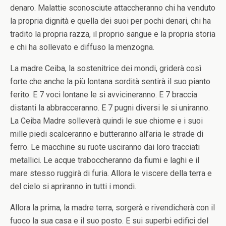
denaro. Malattie sconosciute attaccheranno chi ha venduto
la propria dignità e quella dei suoi per pochi denari, chi ha
tradito la propria razza, il proprio sangue e la propria storia
e chi ha sollevato e diffuso la menzogna.
La madre Ceiba, la sostenitrice dei mondi, griderà così
forte che anche la più lontana sordità sentirà il suo pianto
ferito. E 7 voci lontane le si avvicineranno. E 7 braccia
distanti la abbracceranno. E 7 pugni diversi le si uniranno.
La Ceiba Madre solleverà quindi le sue chiome e i suoi
mille piedi scalceranno e butteranno all’aria le strade di
ferro. Le macchine su ruote usciranno dai loro tracciati
metallici. Le acque traboccheranno da fiumi e laghi e il
mare stesso ruggirà di furia. Allora le viscere della terra e
del cielo si apriranno in tutti i mondi.
Allora la prima, la madre terra, sorgerà e rivendicherà con il
fuoco la sua casa e il suo posto. E sui superbi edifici del