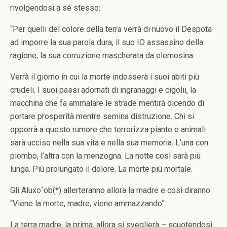
rivolgendosi a sé stesso:
“Per quelli del colore della terra verrà di nuovo il Despota
ad imporre la sua parola dura, il suo IO assassino della
ragione, la sua corruzione mascherata da elemosina.
Verrà il giorno in cui la morte indosserà i suoi abiti più
crudeli. I suoi passi adornati di ingranaggi e cigolii, la
macchina che fa ammalare le strade mentirà dicendo di
portare prosperità mentre semina distruzione. Chi si
opporrà a questo rumore che terrorizza piante e animali
sarà ucciso nella sua vita e nella sua memoria. L’una con
piombo, l’altra con la menzogna. La notte così sarà più
lunga. Più prolungato il dolore. La morte più mortale.
Gli Aluxo´ob(*) allerteranno allora la madre e così diranno:
“Viene la morte, madre, viene ammazzando”.
La terra madre, la prima, allora si sveglierà – scuotendosi