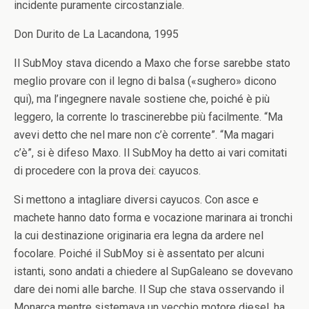
incidente puramente circostanziale.
Don Durito de La Lacandona, 1995
Il SubMoy stava dicendo a Maxo che forse sarebbe stato
meglio provare con il legno di balsa («sughero» dicono
qui), ma l’ingegnere navale sostiene che, poiché è più
leggero, la corrente lo trascinerebbe più facilmente. “Ma
avevi detto che nel mare non c’è corrente”. “Ma magari
c’è”, si è difeso Maxo. Il SubMoy ha detto ai vari comitati
di procedere con la prova dei: cayucos.
Si mettono a intagliare diversi cayucos. Con asce e
machete hanno dato forma e vocazione marinara ai tronchi
la cui destinazione originaria era legna da ardere nel
focolare. Poiché il SubMoy si è assentato per alcuni
istanti, sono andati a chiedere al SupGaleano se dovevano
dare dei nomi alle barche. Il Sup che stava osservando il
Monarca mentre sistemava un vecchio motore diesel, ha