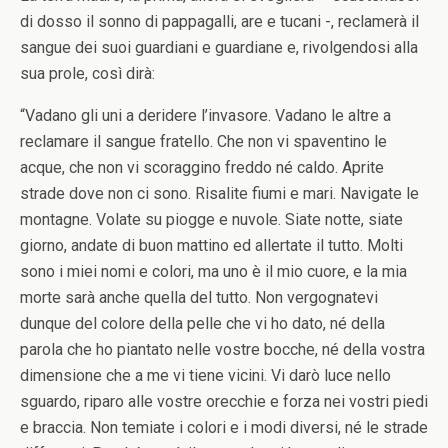
di dosso il sonno di pappagalli, are e tucani -, reclamerà il
sangue dei suoi guardiani e guardiane e, rivolgendosi alla
sua prole, così dirà:
“Vadano gli uni a deridere l’invasore. Vadano le altre a
reclamare il sangue fratello. Che non vi spaventino le
acque, che non vi scoraggino freddo né caldo. Aprite
strade dove non ci sono. Risalite fiumi e mari. Navigate le
montagne. Volate su piogge e nuvole. Siate notte, siate
giorno, andate di buon mattino ed allertate il tutto. Molti
sono i miei nomi e colori, ma uno è il mio cuore, e la mia
morte sarà anche quella del tutto. Non vergognatevi
dunque del colore della pelle che vi ho dato, né della
parola che ho piantato nelle vostre bocche, né della vostra
dimensione che a me vi tiene vicini. Vi darò luce nello
sguardo, riparo alle vostre orecchie e forza nei vostri piedi
e braccia. Non temiate i colori e i modi diversi, né le strade