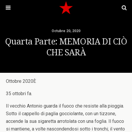
Octubre 20, 2020
Quarta Parte: MEMORIA DI CIÒ
CHE SARÀ
Ottobre 2020È
35 ottobri fa.
Il vecchio Antonio guarda il fuoco che resiste alla pioggia.
Sotto il cappello di paglia gocciolante, con un tizzone,
accende la sua sigaretta arrotolata con una foglia. Il fuoco
si mantiene, a volte nascondendosi sotto i tronchi; il vento