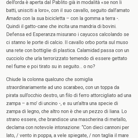
dell’orda è aperta dal Pablito già in modalità «se non li
batti, unisciti a loro», con il suo cavallo, seguito dall’amato
Amado con la sua bicicletta – con la gomma a terra -.
Quindi il gatto-cane che incita una mandria di bovini.
Defensa ed Esperanza misurano i cayucos calcolando se
ci stanno le porte di calcio. Il cavallo orbo porta sul muso
una rete con bottiglie di plastica. Calamidad passa con un
cucciolo che urla terrorizzato temendo di essere gettato
nel fiume e poi tirato su in seguito… o no?
Chiude la colonna qualcuno che somiglia
straordinariamente ad uno scarabeo, con un toppa da
pirata sull’occhio destro, un filo di ferro attorcigliato ad una
zampa – a mo’ di uncino -, e su un’altra una specie di
zampa di legno, che altro non è che un pezzo di liana. Lo
strano essere, che brandisce una mascherina di metallo,
declama con notevole intonazione: “Con dieci cannoni per
lato, / vento in poppa, a vele spiegate, / non taglia il mare