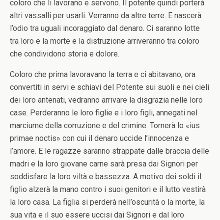
coloro che li lavorano e servono. Il potente quindi porterà
altri vassalli per usarli. Verranno da altre terre. E nascerà
l’odio tra uguali incoraggiato dal denaro. Ci saranno lotte
tra loro e la morte e la distruzione arriveranno tra coloro
che condividono storia e dolore.
Coloro che prima lavoravano la terra e ci abitavano, ora
convertiti in servi e schiavi del Potente sui suoli e nei cieli
dei loro antenati, vedranno arrivare la disgrazia nelle loro
case. Perderanno le loro figlie e i loro figli, annegati nel
marciume della corruzione e del crimine. Tornerà lo «ius
primae noctis» con cui il denaro uccide l’innocenza e
l’amore. E le ragazze saranno strappate dalle braccia delle
madri e la loro giovane carne sarà presa dai Signori per
soddisfare la loro viltà e bassezza. A motivo dei soldi il
figlio alzerà la mano contro i suoi genitori e il lutto vestirà
la loro casa. La figlia si perderà nell’oscurità o la morte, la
sua vita e il suo essere uccisi dai Signori e dal loro