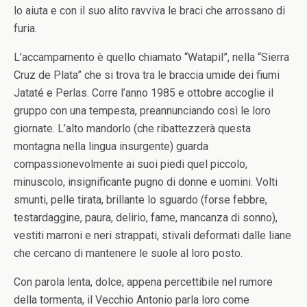
lo aiuta e con il suo alito ravviva le braci che arrossano di
furia.
L’accampamento è quello chiamato “Watapil”, nella “Sierra
Cruz de Plata” che si trova tra le braccia umide dei fiumi
Jataté e Perlas. Corre l’anno 1985 e ottobre accoglie il
gruppo con una tempesta, preannunciando così le loro
giornate. L’alto mandorlo (che ribattezzerà questa
montagna nella lingua insurgente) guarda
compassionevolmente ai suoi piedi quel piccolo,
minuscolo, insignificante pugno di donne e uomini. Volti
smunti, pelle tirata, brillante lo sguardo (forse febbre,
testardaggine, paura, delirio, fame, mancanza di sonno),
vestiti marroni e neri strappati, stivali deformati dalle liane
che cercano di mantenere le suole al loro posto.
Con parola lenta, dolce, appena percettibile nel rumore
della tormenta, il Vecchio Antonio parla loro come