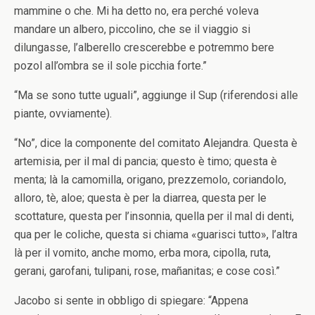
mammine o che. Mi ha detto no, era perché voleva
mandare un albero, piccolino, che se il viaggio si
dilungasse, l’alberello crescerebbe e potremmo bere
pozol all’ombra se il sole picchia forte.”
“Ma se sono tutte uguali”, aggiunge il Sup (riferendosi alle
piante, ovviamente).
“No”, dice la componente del comitato Alejandra. Questa è
artemisia, per il mal di pancia; questo è timo; questa è
menta; là la camomilla, origano, prezzemolo, coriandolo,
alloro, tè, aloe; questa è per la diarrea, questa per le
scottature, questa per l’insonnia, quella per il mal di denti,
qua per le coliche, questa si chiama «guarisci tutto», l’altra
là per il vomito, anche momo, erba mora, cipolla, ruta,
gerani, garofani, tulipani, rose, mañanitas; e cose così.”
Jacobo si sente in obbligo di spiegare: “Appena