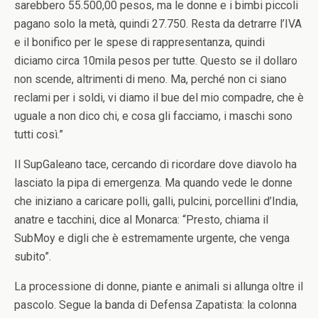
sarebbero 55.500,00 pesos, ma le donne e i bimbi piccoli
pagano solo la metà, quindi 27.750. Resta da detrarre l’IVA
e il bonifico per le spese di rappresentanza, quindi
diciamo circa 10mila pesos per tutte. Questo se il dollaro
non scende, altrimenti di meno. Ma, perché non ci siano
reclami per i soldi, vi diamo il bue del mio compadre, che è
uguale a non dico chi, e cosa gli facciamo, i maschi sono
tutti così.”
Il SupGaleano tace, cercando di ricordare dove diavolo ha
lasciato la pipa di emergenza. Ma quando vede le donne
che iniziano a caricare polli, galli, pulcini, porcellini d’India,
anatre e tacchini, dice al Monarca: “Presto, chiama il
SubMoy e digli che è estremamente urgente, che venga
subito”.
La processione di donne, piante e animali si allunga oltre il
pascolo. Segue la banda di Defensa Zapatista: la colonna