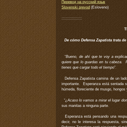
Перевод на русский язык
Slovenski prevod
(Esloveno)
::::::::::::::::::
T
De cómo Defensa Zapatista trata de 
“
Bueno, de ahí que te voy a explica
quiere que lo guardas en tu cabeza. P
tienes que cargar todo el tiempo
”.
Defensa Zapatista camina de un lado 
importante. Esperanza está sentada so
húmeda, floreciente de musgo, hongos 
“
¿Acaso lo vamos a mirar el lugar do
sus manitas a ninguna parte.
Esperanza está pensando una respues
decir, no le interesa la respuesta, s