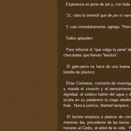
Esperanza se pone de pie y, con toda 
“
Sí, claro lo entendí que de por sí v
Y, casi inmediatamente, agrega: “
Pero
Todos aplauden.
Para reforzar el “que valga la pena” 
chocolates que llaman “besitos”.
El gato-perro se hace de una buena c
botella de plástico.
Elías Contreras, comisión de investigaci
y manda el corazón y el pensamiento
dignidad, al ruidoso ladrón del agua y
oculta en su palabrerío la ciega obedi
final. Nunca justicia, libertad tampoco,
El bichito empieza a platicar de cómo
mientras iba, procedente de las tierras
honores al Cedro, el árbol de la vida. “