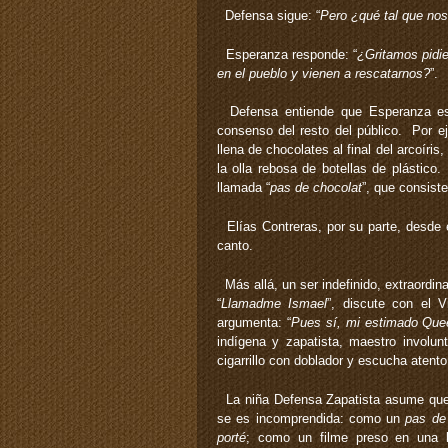
Defensa sigue: “
Pero ¿qué tal que no
Esperanza responde: “
¿Gritamos pidi
en el pueblo y vienen a rescatarnos?
”.
Defensa entiende que Esperanza está
consenso del resto del público. Por ej
llena de chocolates al final del arcoír
la olla rebosa de botellas de plástic
llamada “
pas de chocolat
”, que consiste
Elías Contreras, por su parte, desde 
canto.
Más allá, un ser indefinido, extraordin
“
Llamadme Ismael
”, discute con el V
argumenta: “
Pues sí, mi estimado Quee
indígena y zapatista, maestro involun
cigarrillo con doblador y escucha atento
La niña Defensa Zapatista asume que, al
se es incomprendida: como un
pas de
porté
; como un filme preso en una l