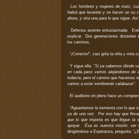
Los hombres y mujeres de maíz, cuan
habrá que levantar y se hacen un su ca
ahora, y otra una para lo que sigue. As
Defensa asiente entusiasmada. Entie
explicar. Dos generaciones distantes 
los caminos.
“
¡Correcto!
”, casi grita la niña y mira 
Y sigue ella: “
Si ya sabemos dónde va
en cada paso vamos alejándonos de 
todavía, pero el camino que hacemos n
vamos a estar sembrando calabazas
”.
El auditorio en pleno hace un comprens
“
Aguantamos la tormenta con lo que s
ya de una vez. Por eso hay que llevar 
que lo que importa es que llegue la 
apoyar. Ésa es nuestra misión: ser s
dirigiéndose a Esperanza, pregunta: “
¿E