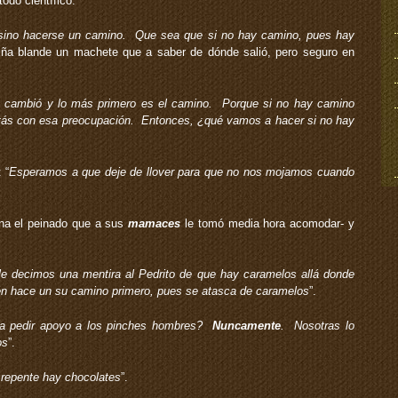
odo científico.
 sino hacerse un camino. Que sea que si no hay camino, pues hay
niña blande un machete que a saber de dónde salió, pero seguro en
cambió y lo más primero es el camino. Porque si no hay camino
estás con esa preocupación. Entonces, ¿qué vamos a hacer si no hay
 “
Esperamos a que deje de llover para que no nos mojamos cuando
ina el peinado que a sus
mamaces
le tomó media hora acomodar- y
le decimos una mentira al Pedrito de que hay caramelos allá donde
én hace un su camino primero, pues se atasca de caramelos
”.
 pedir apoyo a los pinches hombres?
Nuncamente
. Nosotras lo
os
”.
 repente hay chocolates
”.