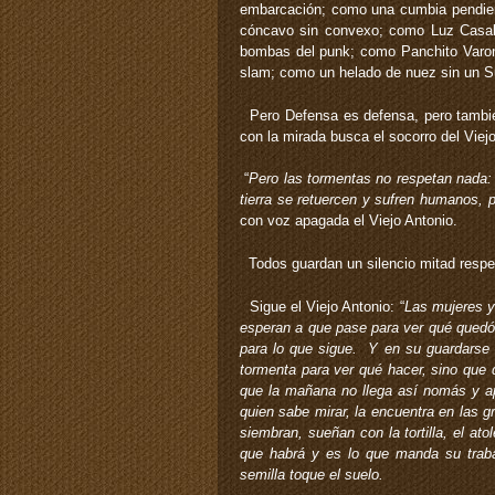
embarcación; como una cumbia pendien
cóncavo sin convexo; como Luz Casal y
bombas del punk; como Panchito Varona
slam; como un helado de nuez sin un S
Pero Defensa es defensa, pero también
con la mirada busca el socorro del Viej
“
Pero las tormentas no respetan nada: 
tierra se retuercen y sufren humanos, 
con voz apagada el Viejo Antonio.
Todos guardan un silencio mitad respet
Sigue el Viejo Antonio: “
Las mujeres y
esperan a que pase para ver qué quedó
para lo que sigue. Y en su guardarse 
tormenta para ver qué hacer, sino que
que la mañana no llega así nomás y ap
quien sabe mirar, la encuentra en las 
siembran, sueñan con la tortilla, el at
que habrá y es lo que manda su trabaj
semilla toque el suelo.