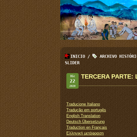
INICIO
/
ARCHIVO HISTÓR
SLIDER
TERCERA PARTE: 
Dic
22
2020
Traducione Italiano
Tradução em portugês
English Translation
Deutsch Übersetzung
Traduction en Français
Ελληνική μετάφραση