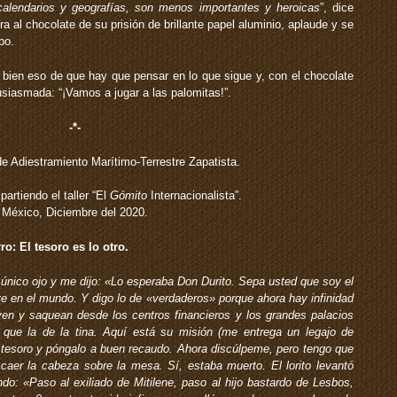
calendarios y geografías, son menos importantes y heroicas
”, dice
ra al chocolate de su prisión de brillante papel aluminio, aplaude y se
po.
bien eso de que hay que pensar en lo que sigue y, con el chocolate
siasmada: “¡Vamos a jugar a las palomitas!”.
-*-
e Adiestramiento Marítimo-Terrestre Zapatista.
artiendo el taller “El
Gómito
Internacionalista”.
México, Diciembre del 2020.
o: El tesoro es lo otro.
único ojo y me dijo: «Lo esperaba Don Durito. Sepa usted que soy el
ve en el mundo. Y digo lo de «verdaderos» porque ahora hay infinidad
yen y saquean desde los centros financieros y los grandes palacios
que la de la tina. Aquí está su misión (me entrega un legajo de
 tesoro y póngalo a buen recaudo. Ahora discúlpeme, pero tengo que
 caer la cabeza sobre la mesa. Sí, estaba muerto. El lorito levantó
ndo: «
Paso al exiliado de Mitilene, paso al hijo bastardo de Lesbos,