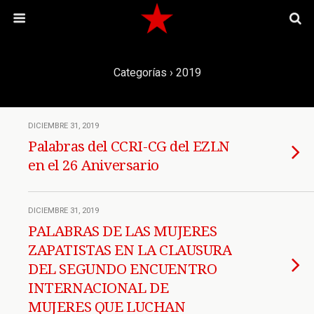
Categorías ›
2019
DICIEMBRE 31, 2019
Palabras del CCRI-CG del EZLN
en el 26 Aniversario
DICIEMBRE 31, 2019
PALABRAS DE LAS MUJERES
ZAPATISTAS EN LA CLAUSURA
DEL SEGUNDO ENCUENTRO
INTERNACIONAL DE
MUJERES QUE LUCHAN