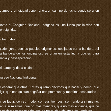
campo y en ciudad tienen ahora un camino de lucha donde se unen
vita el Congreso Nacional Indígena es una lucha por la vida con
con dignidad.
ucha mala?
ador, junto con los pueblos originarios, cobijados por la bandera del
a bandera de los originarios, se unan en esta lucha que es para
 rabia y desesperación.
el campo y de la ciudad.
ngreso Nacional Indígena.
esperar que otros u otras quieran decirnos qué hacer y cómo, que
rigir, que nos quieran engañar con promesas y mentiras descaradas.
 su lugar, con su modo, con sus tiempos, se mande a sí mismo,
jan a sí mismos, que no más mentiras, que no más engaños, que no
e gobierno como una riqueza de robar, de traicionar, de venderse.