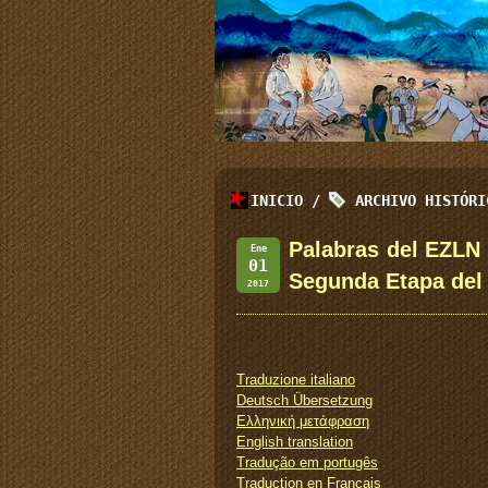
INICIO
/
ARCHIVO HISTÓR
Palabras del EZLN 
Ene
01
Segunda Etapa del
2017
Traduzione italiano
Deutsch Übersetzung
Ελληνική μετάφραση
English translation
Tradução em portugês
Traduction en Français