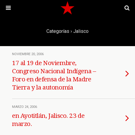
Categorías ›
Jalisco
NOVIEMBRE 20, 2006
17 al 19 de Noviembre,
Congreso Nacional Indígena –
Foro en defensa de la Madre
Tierra y la autonomía
MARZO 24, 2006
en Ayotitlán, Jalisco. 23 de
marzo.