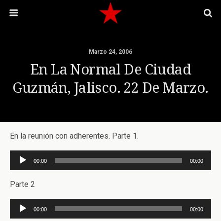
Marzo 24, 2006
En La Normal De Ciudad
Guzmán, Jalisco. 22 De Marzo.
En la reunión con adherentes. Parte 1.
Reproductor
00:00
00:00
de
audio
Parte 2
Reproductor
00:00
00:00
de