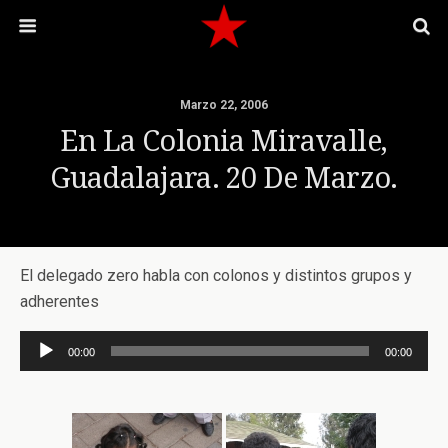
Marzo 22, 2006
En La Colonia Miravalle,
Guadalajara. 20 De Marzo.
El delegado zero habla con colonos y distintos grupos y
adherentes
Reproductor
00:00
00:00
de
audio