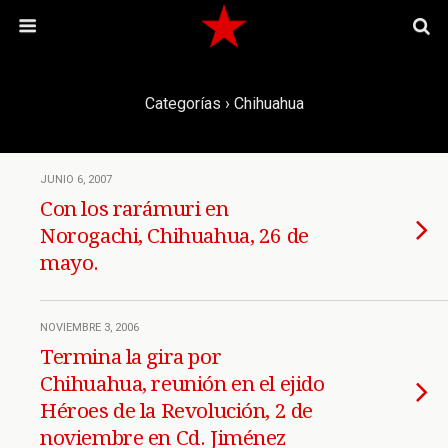
Categorías ›
Chihuahua
JUNIO 6, 2007
Con los rarámuri en
Norogachi, Chihuahua, 26 de
mayo.
NOVIEMBRE 3, 2006
Termina la gira por
Chihuahua, reunión en el ejido
Héroes de la Revolución, 2 de
noviembre en Cd. Jiménez