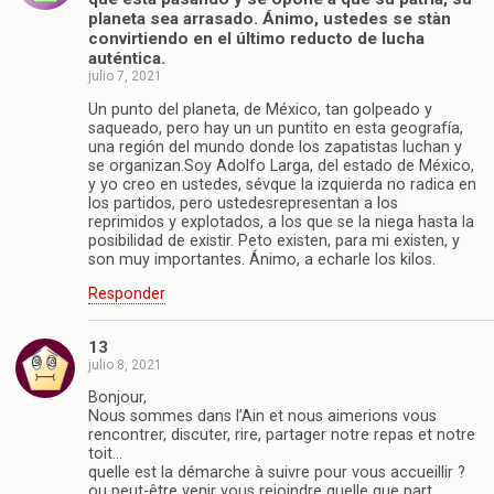
planeta sea arrasado. Ánimo, ustedes se stàn
convirtiendo en el último reducto de lucha
auténtica.
julio 7, 2021
Un punto del planeta, de México, tan golpeado y
saqueado, pero hay un un puntito en esta geografía,
una región del mundo donde los zapatistas luchan y
se organizan.Soy Adolfo Larga, del estado de México,
y yo creo en ustedes, sévque la izquierda no radica en
los partidos, pero ustedesrepresentan a los
reprimidos y explotados, a los que se la niega hasta la
posibilidad de existir. Peto existen, para mi existen, y
son muy importantes. Ánimo, a echarle los kilos.
Responder
13
julio 8, 2021
Bonjour,
Nous sommes dans l’Ain et nous aimerions vous
rencontrer, discuter, rire, partager notre repas et notre
toit…
quelle est la démarche à suivre pour vous accueillir ?
ou peut-être venir vous rejoindre quelle que part…