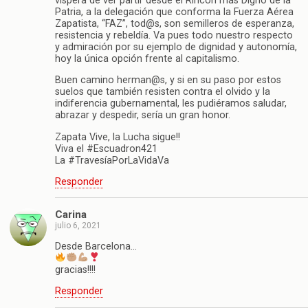
víspera de ver partir desde el Rincon más Digno de la
Patria, a la delegación que conforma la Fuerza Aérea
Zapatista, “FAZ”, tod@s, son semilleros de esperanza,
resistencia y rebeldía. Va pues todo nuestro respecto
y admiración por su ejemplo de dignidad y autonomía,
hoy la única opción frente al capitalismo.
Buen camino herman@s, y si en su paso por estos
suelos que también resisten contra el olvido y la
indiferencia gubernamental, les pudiéramos saludar,
abrazar y despedir, sería un gran honor.
Zapata Vive, la Lucha sigue!!
Viva el #Escuadron421
La #TravesíaPorLaVidaVa
Responder
Carina
julio 6, 2021
Desde Barcelona…
gracias!!!!
Responder