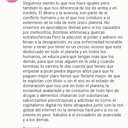
Seguimos viendo lo que nos hace iguales pero
también lo que nos diferencia de los de arriba y en
medido. El dinero y la avaricia, son parte de el
conflicto humano y es el que nos conduce a el
exterminio de la vida de este único planeta. No
creemos en apocalípcis divinas pero si los causados
por meteoritos, Bombas atómicas,y guerras
estratosfericas.Pero la adicción al poder y adinero no
llevan a la desaparición, es una enfermedad incurable
tener y tener por tener es un circulo vicioso que esta
desbocado en todo el planeta y en todos los
humanos, se educa para que tengas mas que los
demás, para que seas alguien en la vida y cuando
terminas tu carrera te das cuenta que tienes que
empesar a picar piedra algunos años para que te
paguen mejor claro tienes que fletarte mejor. de que
te explotan con titulo o sin el eso es el estado de
dominación que nos une en todo el planeta, la
esclavitud asalariada y de consumo de todo tipo de
drogas y alimentos chatarras con substancias
saborizantes psicotropicas y adictivas es como el
capitalismo digital no tiene atrapados junto con la red
global del internet no la tenemos fácil pero si no se
intenta es peor. Saludos a el escuadrón de avanzada.
y a los demás.