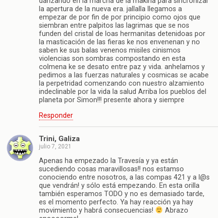
danzando en la marcha de la makina para sincronizar
la apertura de la nueva era. jallalla llegamos a
empezar de por fin de por principio como ojos que
siembran entre palpitos las lagrimas que se nos
funden del cristal de loas hermanitas detenidoas por
la masticación de las fieras ke nos envenenan y no
saben ke sus balas venenos misiles cinismos
violencias son sombras compostando en esta
colmena ke se desato entre paz y vida. anhelamos y
pedimos a las fuerzas naturales y cosmicas se acabe
la perpetridad comenzando con nuestro alzamiento
indeclinable por la vida la salud Arriba los pueblos del
planeta por Simon!!! presente ahora y siempre
Responder
Trini, Galiza
julio 7, 2021
Apenas ha empezado la Travesía y ya están
sucediendo cosas maravillosas!! nos estamso
conociendo entre nosotros, a las compas 421 y a l@s
que vendrán! y sólo está empezando. En esta orilla
también esperamos TODO y no es demasiado tarde,
es el momento perfecto. Ya hay reacción ya hay
movimiento y habrá consecuencias!
Abrazo