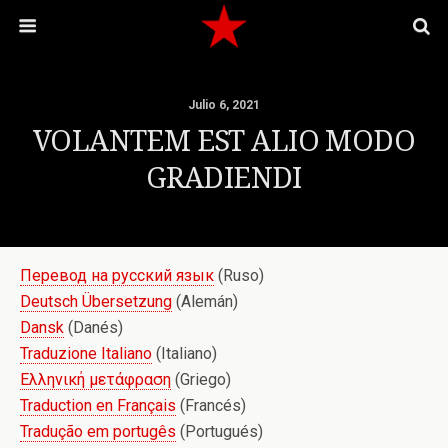
Julio 6, 2021
VOLANTEM EST ALIO MODO
GRADIENDI
Перевод на русский язык
(Ruso)
Deutsch Übersetzung
(Alemán)
Dansk
(Danés)
Traduzione Italiano
(Italiano)
Ελληνική μετάφραση
(Griego)
Traduction en Français
(Francés)
Tradução em portugês
(Portugués)