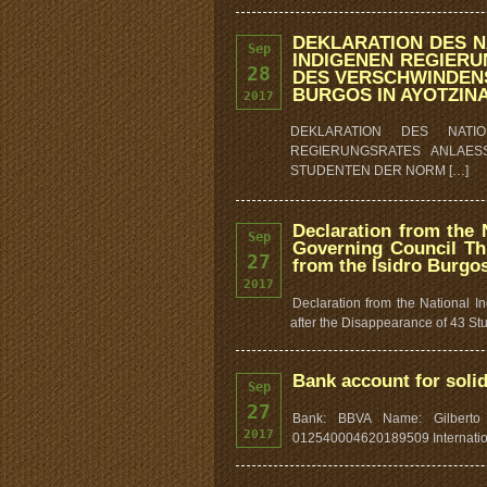
DEKLARATION DES N
Sep
INDIGENEN REGIERU
28
DES VERSCHWINDENS
BURGOS IN AYOTZIN
2017
DEKLARATION DES NATI
REGIERUNGSRATES ANLAES
STUDENTEN DER NORM […]
Declaration from the 
Sep
Governing Council Thr
27
from the Isidro Burgo
2017
Declaration from the National 
after the Disappearance of 43 St
Bank account for solid
Sep
27
Bank: BBVA Name: Gilberto
2017
012540004620189509 Internati