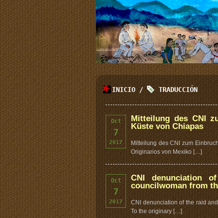
INICIO
/
TRADUCCIÓN
Mitteilung des CNI z
Oct
Küste von Chiapas
7
2017
Mitteilung des CNI zum Einbruc
Originarios von Mexiko […]
CNI denunciation of
Oct
councilwoman from th
7
2017
CNI denunciation of the raid an
To the originary […]