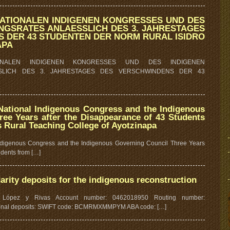
ATIONALEN INDIGENEN KONGRESSES UND DES
NGSRATES ANLAESSLICH DES 3. JAHRESTAGES
 DER 43 STUDENTEN DER NORM RURAL ISIDRO
APA
ONALEN INDIGENEN KONGRESSES UND DES INDIGENEN
SLICH DES 3. JAHRESTAGES DES VERSCHWINDENS DER 43
National Indigenous Congress and the Indigenous
ee Years after the Disappearance of 43 Students
s Rural Teaching College of Ayotzinapa
Indigenous Congress and the Indigenous Governing Council Three Years
udents from […]
arity deposits for the indigenous reconstruction
 López y Rivas Account number: 0462018950 Routing number:
onal deposits: SWIFT code: BCMRMXMMPYM ABA code: […]