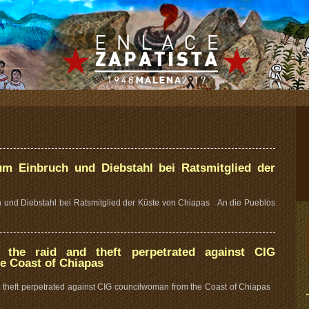
um Einbruch und Diebstahl bei Ratsmitglied der
h und Diebstahl bei Ratsmitglied der Küste von Chiapas An die Pueblos
 the raid and theft perpetrated against CIG
e Coast of Chiapas
d theft perpetrated against CIG councilwoman from the Coast of Chiapas