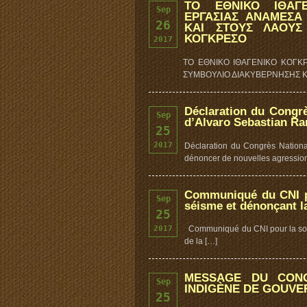
ΤΟ ΕΘΝΙΚΟ ΙΘΑΓ
Sep
ΕΡΓΑΣΙΑΣ ΑΝΑΜΕΣΑ
26
ΚΑΙ ΣΤΟΥΣ ΛΑΟΥΣ
ΚΟΓΚΡΕΣΟ
2017
ΤΟ ΕΘΝΙΚΟ ΙΘΑΓΕΝΙΚΟ ΚΟΓΚ
ΣΥΜΒΟΥΛΙΟ ΔΙΑΚΥΒΕΡΝΗΣΗΣ ΚΑ
Déclaration du Congrè
Sep
d’Alvaro Sebastian Ra
25
2017
Déclaration du Congrès National
dénoncer de nouvelles agressio
Communiqué du CNI pou
Sep
séisme et dénonçant la 
25
2017
Communiqué du CNI pour la solid
de la […]
MESSAGE DU CONG
Sep
INDIGÈNE DE GOUV
25