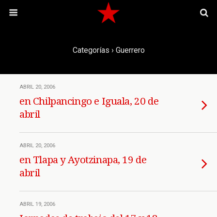
Categorías ›
Guerrero
ABRIL 20, 2006
en Chilpancingo e Iguala, 20 de
abril
ABRIL 20, 2006
en Tlapa y Ayotzinapa, 19 de
abril
ABRIL 19, 2006