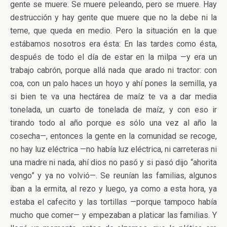
gente se muere. Se muere peleando, pero se muere. Hay
destrucción y hay gente que muere que no la debe ni la
teme, que queda en medio. Pero la situación en la que
estábamos nosotros era ésta: En las tardes como ésta,
después de todo el día de estar en la milpa —y era un
trabajo cabrón, porque allá nada que arado ni tractor: con
coa, con un palo haces un hoyo y ahí pones la semilla, ya
si bien te va una hectárea de maíz te va a dar media
tonelada, un cuarto de tonelada de maíz, y con eso ir
tirando todo al año porque es sólo una vez al año la
cosecha—, entonces la gente en la comunidad se recoge,
no hay luz eléctrica —no había luz eléctrica, ni carreteras ni
una madre ni nada, ahí dios no pasó y si pasó dijo “ahorita
vengo” y ya no volvió—. Se reunían las familias, algunos
iban a la ermita, al rezo y luego, ya como a esta hora, ya
estaba el cafecito y las tortillas —porque tampoco había
mucho que comer— y empezaban a platicar las familias. Y