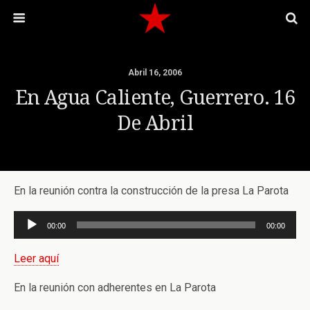
Abril 16, 2006
En Agua Caliente, Guerrero. 16
De Abril
En la reunión contra la construcción de la presa La Parota
Reproductor
00:00
00:00
de
audio
Leer aquí
En la reunión con adherentes en La Parota