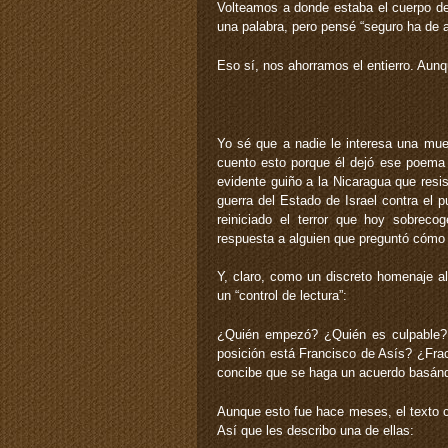
Volteamos a donde estaba el cuerpo del
una palabra, pero pensé “seguro ha de a
Eso sí, nos ahorramos el entierro. Aunq
Yo sé que a nadie le interesa una mue
cuento esto porque él dejó ese poema 
evidente guiño a la Nicaragua que resis
guerra del Estado de Israel contra el 
reiniciado el terror que hoy sobrec
respuesta a alguien que preguntó cómo 
Y, claro, como un discreto homenaje al
un “control de lectura”:
¿Quién empezó? ¿Quién es culpable?
posición está Francisco de Asís? ¿Frac
concibe que se haga un acuerdo basándo
Aunque esto fue hace meses, el texto c
Así que les describo una de ellas: