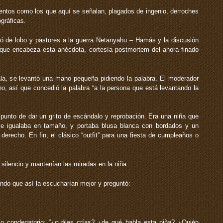
entos como los que aquí se señalan, plagados de ingenio, derroches
ográficas.
 de lobo y pastores a la guerra Netanyahu – Hamás y la discusión
o que encabeza esta anécdota, cortesía postmortem del ahora finado
ala, se levantó una mano pequeña pidiendo la palabra. El moderador
o, así que concedió la palabra “a la persona que está levantando la
 punto de dar un grito de escándalo y reprobación. Era una niña que
le igualaba en tamaño, y portaba blusa blanca con bordados y un
o derecho. En fin, el clásico “outfit” para una fiesta de cumpleaños o
 silencio y mantenían las miradas en la niña.
sando que así la escucharían mejor y preguntó:
o condenatorio: “¿cuáles crías? ¿de qué habla esta niña? ¿Quién