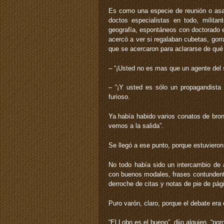
Es como una especie de reunión o as
doctos especialistas en todo, milita
geografía, espontáneos con doctorado en
acercó a ver si regalaban cubetas, gorr
que se acercaron para aclararse de qué 
– “¡Usted no es mas que un agente del s
– “¡Y usted es sólo un propagandista 
furioso.
Ya había habido varios conatos de bro
vemos a la salida”.
Se llegó a ese punto, porque estuviero
No todo había sido un intercambio de
con buenos modales, frases contundente
derroche de citas y notas de pie de pág
Puro varón, claro, porque el debate era
“El Lobo es el bueno”, dijo alguien, “po