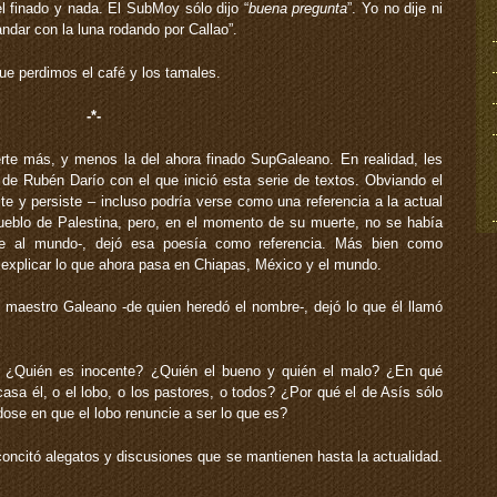
 finado y nada. El SubMoy sólo dijo “
buena pregunta
”. Yo no dije ni
ndar con la luna rodando por Callao”.
ue perdimos el café y los tamales.
-*-
rte más, y menos la del ahora finado SupGaleano. En realidad, les
de Rubén Darío con el que inició esta serie de textos. Obviando el
te y persiste – incluso podría verse como una referencia a la actual
pueblo de Palestina, pero, en el momento de su muerte, no se había
oge al mundo-, dejó esa poesía como referencia. Más bien como
explicar lo que ahora pasa en Chiapas, México y el mundo.
 maestro Galeano -de quien heredó el nombre-, dejó lo que él llamó
 ¿Quién es inocente? ¿Quién el bueno y quién el malo? ¿En qué
asa él, o el lobo, o los pastores, o todos? ¿Por qué el de Asís sólo
se en que el lobo renuncie a ser lo que es?
oncitó alegatos y discusiones que se mantienen hasta la actualidad.