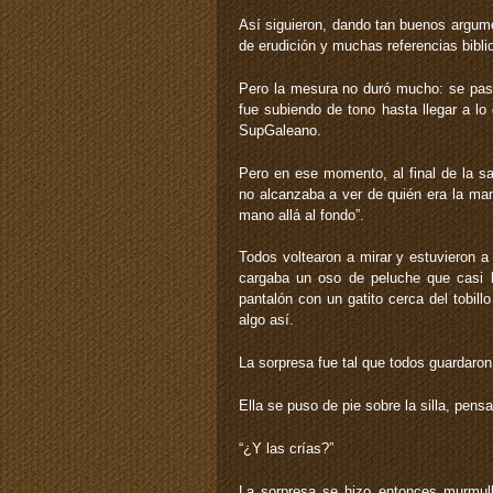
Así siguieron, dando tan buenos argum
de erudición y muchas referencias bibli
Pero la mesura no duró mucho: se pasó
fue subiendo de tono hasta llegar a l
SupGaleano.
Pero en ese momento, al final de la s
no alcanzaba a ver de quién era la man
mano allá al fondo”.
Todos voltearon a mirar y estuvieron a
cargaba un oso de peluche que casi 
pantalón con un gatito cerca del tobill
algo así.
La sorpresa fue tal que todos guardaron
Ella se puso de pie sobre la silla, pen
“¿Y las crías?”
La sorpresa se hizo entonces murmull