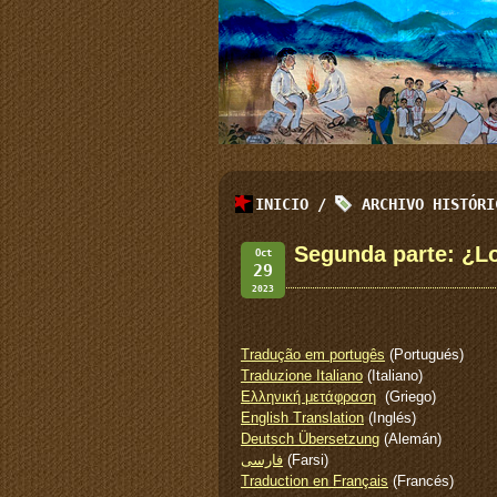
INICIO
/
ARCHIVO HISTÓR
Segunda parte: ¿L
Oct
29
2023
Tradução em portugês
(Portugués)
Traduzione Italiano
(Italiano)
Ελληνική μετάφραση
(Griego)
English Translation
(Inglés)
Deutsch Übersetzung
(Alemán)
فارسی
(Farsi)
Traduction en Français
(Francés)