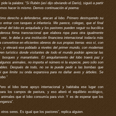
pide la palabra: “
Si Rubén (así dijo obviando el Darío), siguió a partir
demos hacer lo mismo. Demos continuación al poema:
timo derecho a defenderse, atacan al lobo. Primero destruyendo su
 entrar con tanques e infantería. Me parece, colegas, que el final
animal del lobo es aniquilada y los pastores pueden seguir su bucólica
derosa firma transnacional que elabora ropa para otra igualmente
 vez, le debe a una institución financiera internacional todavía más
a convertirse en eficientes obreros de sus propias tierras -eso sí, con
y-, y elevará ese poblado a niveles del primer mundo, con modernas
tren turístico donde visitantes de todo el mundo podrán apreciar las
, bosques y manantiales. El aniquilamiento del lobo traerá paz y
 algunos animales, no importa el número ni la especie, pero sólo son
idables. Después de todo, no se le puede pedir a las bombas que
ni que limite su onda expansiva para no dañar aves y árboles. Se
lobo.
”
ero el lobo tiene apoyo internacional y habitaba ese lugar con
para los campos de pastura, y eso alteró el equilibrio ecológico,
 animales que el lobo consumía para vivir. Y es de esperar que los
enganza”.
tros seres. Es igual que los pastores”, replica alguien.