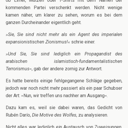
ob Eimer, Mützen oder T-Shirts mit dem Namen der
kommenden Partei verschenkt werden. Nicht wenige
kamen näher, um klarer zu sehen, worum es bei dem
ganzen Durcheinander eigentlich geht.
Sie, Sie sind nicht mehr als ein Agent des imperialen
»
expansionistischen Zionismus!
schrie einer.
«
Und Sie, Sie sind lediglich ein Propagandist des
»
arabischen islamistisch-fundamentalistischen
Terrorismus
, gab der andere zornig zur Antwort.
«
Es hatte bereits einige fehlgegangene Schläge gegeben,
jedoch war noch nicht mehr passiert als ein paar Schubser
der Art:
Nun, wir treffen uns nachher am Ausgang
.
»
«
Dazu kam es, weil sie dabei waren, das Gedicht von
Rubén Darío,
Die Motive des Wolfes
, zu analysieren.
Nicht alles war lediglich ein Austausch von Zuweisungen,