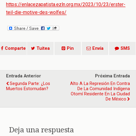
https://enlacezapatista.ezln.org.mx/2023/10/23/erster-
teil-die-motive-des-wolfes/
Comparte
Tuitea
Pin
Envía
SMS
Entrada Anterior
Próxima Entrada
Segunda Parte: ¿Los
Alto A La Represión En Contra
Muertos Estornudan?
De La Comunidad Indígena
Otomí Residente En La Ciudad
De México
Deja una respuesta