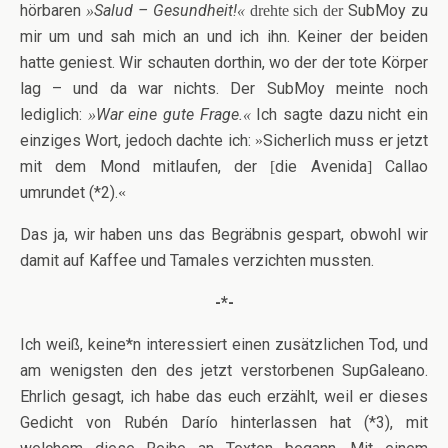
hörbaren
Salud – Gesundheit!
SubMoy zu
»
«
drehte sich der
mir um und sah mich an und ich ihn. Keiner der beiden
hatte geniest. Wir schauten dorthin, wo der der tote Körper
lag – und da war nichts. Der SubMoy meinte noch
lediglich:
War eine gute Frage.
Ich sagte dazu nicht ein
»
«
einziges Wort, jedoch dachte ich:
Sicherlich muss er jetzt
»
mit dem Mond mitlaufen, der
die Avenida
Callao
[
]
umrundet (*2).
«
Das ja, wir haben uns das Begräbnis gespart, obwohl wir
damit auf Kaffee und Tamales verzichten mussten.
-*-
Ich weiß, keine*n interessiert einen zusätzlichen Tod, und
am wenigsten den des jetzt verstorbenen SupGaleano.
Ehrlich gesagt, ich habe das euch erzählt, weil er dieses
Gedicht von Rubén Darío hinterlassen hat (*3), mit