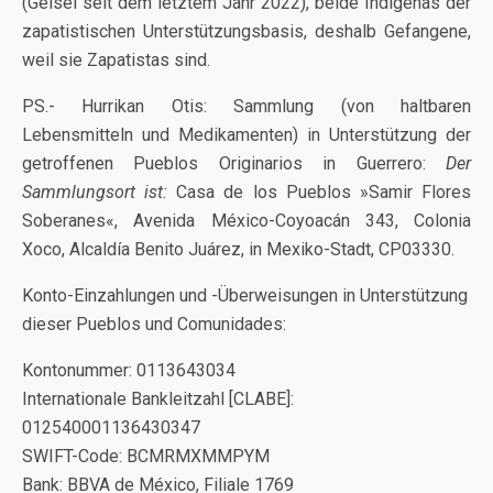
(Geisel seit dem letztem Jahr 2022), beide Indígenas der
zapatistischen Unterstützungsbasis, deshalb Gefangene,
weil sie Zapatistas sind.
PS.- Hurrikan Otis: Sammlung (von haltbaren
Lebensmitteln und Medikamenten) in Unterstützung der
getroffenen Pueblos Originarios in Guerrero:
Der
Sammlungsort ist:
Casa de los Pueblos »Samir Flores
Soberanes«, Avenida México-Coyoacán 343, Colonia
Xoco, Alcaldía Benito Juárez, in Mexiko-Stadt, CP03330.
Konto-Einzahlungen und -Überweisungen in Unterstützung
dieser Pueblos und Comunidades:
Kontonummer: 0113643034
Internationale Bankleitzahl [CLABE]:
012540001136430347
SWIFT-Code: BCMRMXMMPYM
Bank: BBVA de México, Filiale 1769