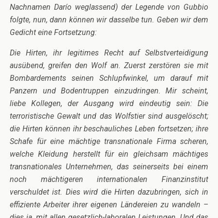
Nachnamen Darío weglassend) der Legende von Gubbio
folgte, nun, dann können wir dasselbe tun. Geben wir dem
Gedicht eine Fortsetzung:
Die Hirten, ihr legitimes Recht auf Selbstverteidigung
ausübend, greifen den Wolf an. Zuerst zerstören sie mit
Bombardements seinen Schlupfwinkel, um darauf mit
Panzern und Bodentruppen einzudringen. Mir scheint,
liebe Kollegen, der Ausgang wird eindeutig sein: Die
terroristische Gewalt und das Wolfstier sind ausgelöscht;
die Hirten können ihr beschauliches Leben fortsetzen; ihre
Schafe für eine mächtige transnationale Firma scheren,
welche Kleidung herstellt für ein gleichsam mächtiges
transnationales Unternehmen, das seinerseits bei einem
noch mächtigeren internationalen Finanzinstitut
verschuldet ist. Dies wird die Hirten dazubringen, sich in
effiziente Arbeiter ihrer eigenen Ländereien zu wandeln –
dies ja, mit allen gesetzlich-laboralen Leistungen. Und das