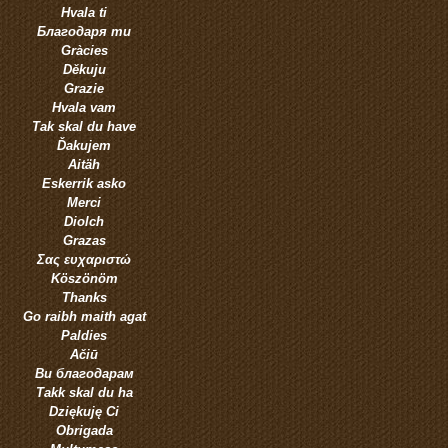
Hvala ti
Благодаря ти
Gràcies
Děkuju
Grazie
Hvala vam
Tak skal du have
Ďakujem
Aitäh
Eskerrik asko
Merci
Diolch
Grazas
Σας ευχαριστώ
Köszönöm
Thanks
Go raibh maith agat
Paldies
Ačiū
Ви благодарам
Takk skal du ha
Dziękuję Ci
Obrigada