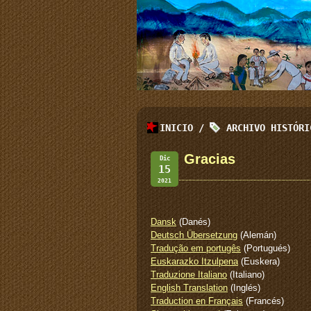
INICIO
/
ARCHIVO HISTÓR
Gracias
Dic
15
2021
Dansk
(Danés)
Deutsch Übersetzung
(Alemán)
Tradução em portugês
(Portugués)
Euskarazko Itzulpena
(Euskera)
Traduzione Italiano
(Italiano)
English Translation
(Inglés)
Traduction en Français
(Francés)