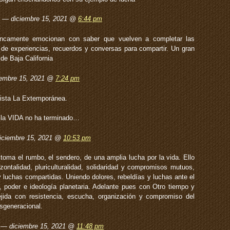
z — diciembre 15, 2021 @
6:44 pm
ancamente emocionan con saber que vuelven a completar las
e experiencias, recuerdos y conversas para compartir. Un gran
de Baja California
iembre 15, 2021 @
7:24 pm
tista La Extemporánea.
…
la VIDA no ha terminado…
diciembre 15, 2021 @
10:53 pm
 toma el rumbo, el sendero, de una amplia lucha por la vida. Ello
zontalidad, pluriculturalidad, solidaridad y compromisos mutuos,
y luchas compartidas. Uniendo dolores, rebeldías y luchas ante el
poder e ideología planetaria. Adelante pues con Otro tiempo y
ejida con resistencia, escucha, organización y compromiso del
nsgeneracional.
z — diciembre 15, 2021 @
11:48 pm