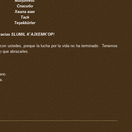
Mulțumesc
Спасибо
Хвала вам
Tack
Teşekkürler
racias
SLUMIL K´AJXEMK´OP
!
n ustedes, porque la lucha por la vida no ha terminado. Tenemos
 que abrazarles.
ano.
a.