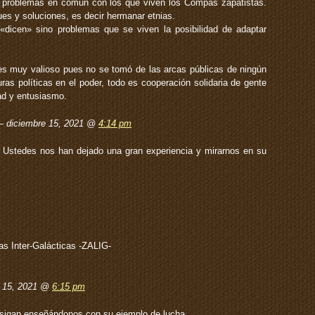
s problemas en común con los que viven los Compas zapatistas.
ues y soluciones, es decir hermanar etnias.
icen» sino problemas que se viven la posibilidad de adaptar
s muy valioso pues no se tomó de las arcas públicas de ningún
ras políticas en el poder, todo es cooperación solidaria de gente
ad y entusiasmo.
 — diciembre 15, 2021 @
4:14 pm
. Ustedes nos han dejado una gran experiencia y mirarnos en su
as Inter-Galácticas -ZALIG-
e 15, 2021 @
6:15 pm
sigan enseñándonos con su ejemplo de lucha