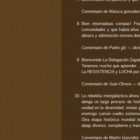
Comentario de Maruca gonzale
Bien retornadoas compas! Fr
comunidades y que habrá años d
abrazo y admiración sincera des
Comentario de Pedro glz — dic
Bienvenida La Delegación Zapa
Tenemos mucho que aprender
La RESISTENCIA y LUCHA por 
Comentario de Juan Olvera — 
La rebeldía intergaláctica ahora
abriga un largo proceso de hori
unidad en la diversidad, metas 
enemigo común vuelto sistema, 
Otra etapa histórica mundial t
abajo diverso, sempiterno y tra
Comentario de Martín Gonzále