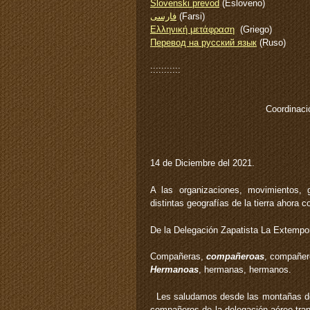
Slovenski prevod
(Esloveno)
فارسی
(Farsi)
Ελληνική μετάφραση
(Griego)
Перевод на русский язык
(Ruso)
:::::::::::
Coordinaci
14 de Diciembre del 2021.
A las organizaciones, movimientos, gr
distintas geografías de la tierra ahora
De la Delegación Zapatista La Extempo
Compañeras,
compañeroas
, compañer
Hermanoas
, hermanas, hermanos.
Les saludamos desde las montañas de
compañeros de la delegación aéreo-tra