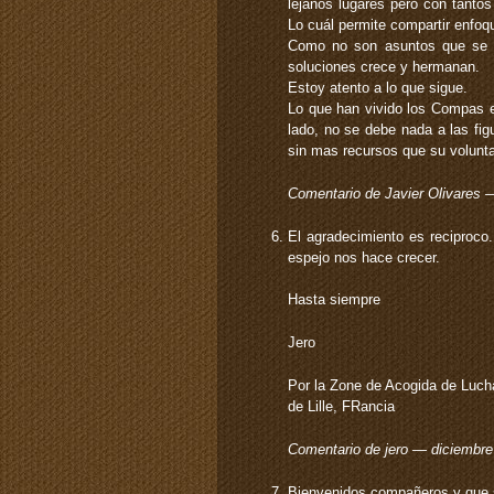
lejanos lugares pero con tanto
Lo cuál permite compartir enfoq
Como no son asuntos que se «d
soluciones crece y hermanan.
Estoy atento a lo que sigue.
Lo que han vivido los Compas e
lado, no se debe nada a las figu
sin mas recursos que su volunt
Comentario de Javier Olivares
El agradecimiento es reciproco
espejo nos hace crecer.
Hasta siempre
Jero
Por la Zone de Acogida de Luch
de Lille, FRancia
Comentario de jero — diciembr
Bienvenidos compañeros y que 