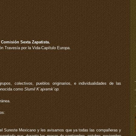
Comisión Sexta Zapatista.
ón Travesía por la Vida-Capítulo Europa.
upos, colectivos, pueblos originarios, e individualidades de las
 conocida como
Slumil K´ajxemk´op.
ránea.
os:
l Sureste Mexicano y les avisamos que ya todas las compañeras y
nsportada que, durante los meses de septiembre, octubre, noviembre