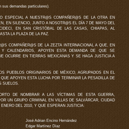
n sus demandas particulares).
DO ESPECIAL A NUESTR@S COMPAÑER@S DE LA OTRA EN
N, EN SILENCIO, JUNTO A NOSOTR@S EL DÍA 7 DE MAYO DEL
IDECI, EN SAN CRISTÓBAL DE LAS CASAS, CHIAPAS, AL
ASTA LA PLAZA DE LA PAZ.
@S COMPAÑER@S DE LA ZEZTA INTERNACIONAL A QUE, EN
 Y CALENDARIOS, APOYEN ESTA DEMANDA DE QUE SE
E OCURRE EN TIERRAS MEXICANAS Y SE HAGA JUSTICIA A
LOS PUEBLOS ORIGINARIOS DE MÉXICO, AGRUPADOS EN EL
 QUE APOYEN ESTA LUCHA POR TERMINAR LA PESADILLA DE
 SUELOS.
HORTO DE NOMBRAR A LAS VÍCTIMAS DE ESTA GUERRA,
OR UN GRUPO CRIMINAL EN VILLAS DE SALVÁRCAR, CIUDAD
 ENERO DEL 2010, Y QUE ESPERAN JUSTICIA:
José Adrian Encino Hernández
Edgar Martínez Díaz