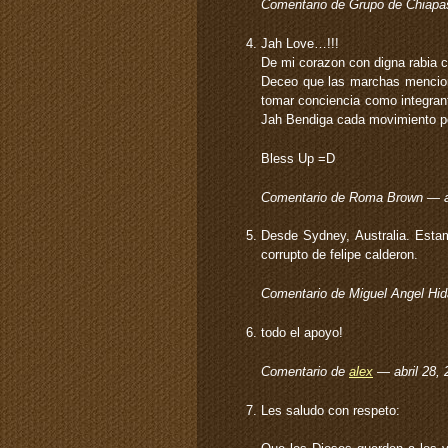
Comentario de Grupo de Chiapa
Jah Love…!!!
De mi corazon con digna rabia
Deceo que las marchas menciona
tomar conciencia como integrant
Jah Bendiga cada movimiento p
Bless Up =D
Comentario de Roma Brown — a
Desde Sydney, Australia. Estam
corrupto de felipe calderon.
Comentario de Miguel Angel Hid
todo el apoyo!
Comentario de
alex
— abril 28,
Les saludo con respeto: