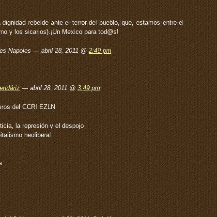
dignidad rebelde ante el terror del pueblo, que, estamos entre el
rno y los sicarios).¡Un Mexico para tod@s!
res Napoles — abril 28, 2011 @
2:49 pm
endáriz
— abril 28, 2011 @
3:49 pm
eros del CCRI EZLN
icia, la represión y el despojo
talismo neoliberal
a