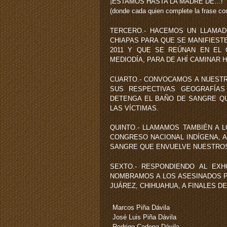
¡ESTAMOS HASTA LA MADRE DE…!
(donde cada quien complete la frase co
TERCERO.- HACEMOS UN LLAMA
CHIAPAS PARA QUE SE MANIFIESTE
2011 Y QUE SE REÚNAN EN EL C
MEDIODÍA, PARA DE AHÍ CAMINAR H
CUARTO.- CONVOCAMOS A NUESTR
SUS RESPECTIVAS GEOGRAFÍAS
DETENGA EL BAÑO DE SANGRE QU
LAS VÍCTIMAS.
QUINTO.- LLAMAMOS TAMBIÉN A 
CONGRESO NACIONAL INDÍGENA, A
SANGRE QUE ENVUELVE NUESTROS
SEXTO.- RESPONDIENDO AL EX
NOMBRAMOS A LOS ASESINADOS P
JUÁREZ, CHIHUAHUA, A FINALES DE
Marcos Piña Dávila
José Luis Piña Dávila
Rodrigo Cadena Dávila