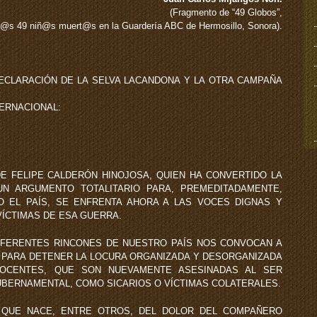
(Fragmento de “49 Globos”,
l@s 49 niñ@s muert@s en la Guardería ABC de Hermosillo, Sonora).
DECLARACIÓN DE LA SELVA LACANDONA Y LA OTRA CAMPAÑA
TERNACIONAL:
DE FELIPE CALDERÓN HINOJOSA, QUIEN HA CONVERTIDO LA
N ARGUMENTO TOTALITARIO PARA, PREMEDITADAMENTE,
O EL PAÍS, SE ENFRENTA AHORA A LAS VOCES DIGNAS Y
VÍCTIMAS DE ESA GUERRA.
IFERENTES RINCONES DE NUESTRO PAÍS NOS CONVOCAN A
 PARA DETENER LA LOCURA ORGANIZADA Y DESORGANIZADA
OCENTES, QUE SON NUEVAMENTE ASESINADAS AL SER
GUBERNAMENTAL, COMO SICARIOS O VÍCTIMAS COLATERALES.
 QUE NACE, ENTRE OTROS, DEL DOLOR DEL COMPAÑERO